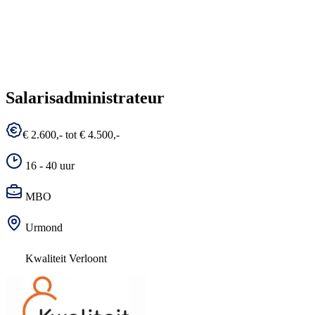
Salarisadministrateur
€ 2.600,- tot € 4.500,-
16 - 40 uur
MBO
Urmond
Kwaliteit Verloont