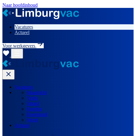
Naar hoofdinhoud
Vacatures
Actueel
Voor werkgevers
Vacatures
Maastricht
Venlo
Sittard
Heerlen
Roermond
Weert
Actueel