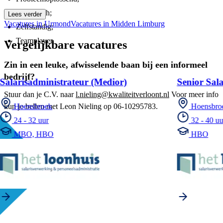
Analytisch;
Lees verder
Vacatures in Urmond
Vacatures in Midden Limburg
Zelfstandig;
Teamplayer.
Vergelijkbare vacatures
Zin in een leuke, afwisselende baan bij een informeel
bedrijf?
Salarisadministrateur (Medior)
Senior Sala
Stuur dan je C.V. naar
l.nieling@kwaliteitverloont.nl
Voor meer info
kun je bellen met Leon Nieling op 06-10295783.
Hoensbroek
Hoensbro
24 - 32 uur
32 - 40 uu
MBO, HBO
HBO