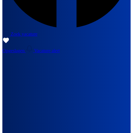
Zoek vacature
Opgeslagen
Vacature alert