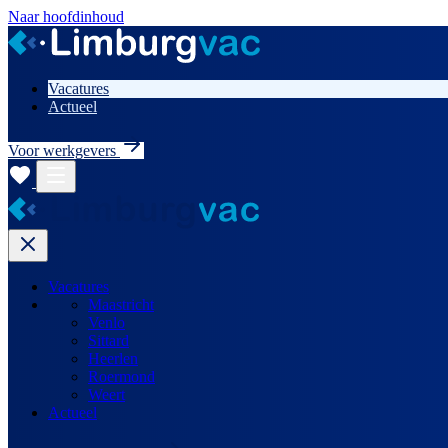
Naar hoofdinhoud
Vacatures
Actueel
Voor werkgevers
Vacatures
Maastricht
Venlo
Sittard
Heerlen
Roermond
Weert
Actueel