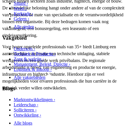
schalen binnen sectoren zoals industrie, hightech, energie of bouw.
Sittard ›
De uiteindelijke beloning hangt onder andere af van de complexiteit
Weert ›
Kerkrade ›
van projecten, de mate van specialisatie en de verantwoordelijkheid
Geleen ›
binnen een organisatie. Bij deze bedragen komen vaak nog
Alle steden
vakantiegeld, een bonusregeling, een leaseauto of een
eindejaarsuitkering.
Vakgebied
Voor hoger opgeleide professionals van 35+ biedt Limburg een
Onderwijs ›
aantrekkelijke combinatie van technische uitdaging, stabiele
Techniek & Productie ›
Zorg & welzijn ›
werkgevers en een goede werk privébalans. De regionale
Management, Beleid, Directie ›
arbeidsmarkt is breed: van engineering en productie tot energie,
Logistiek & Inkoop ›
infrastructuur en hightech industrie. Hierdoor zijn er veel
Alle vakgebieden
mogelijkheden voor ervaren professionals die hun carrière in de
Blogs
techniek verder willen ontwikkelen.
Marktontwikkelingen ›
Leiderschap ›
Solliciteren ›
Ontwikkeling ›
Alle blogs