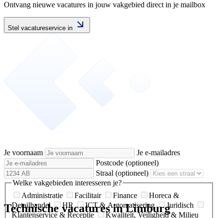
Ontvang nieuwe vacatures in jouw vakgebied direct in je mailbox
Stel vacatureservice in
Je voornaam
Je e-mailadres
Postcode
(optioneel)
Straal
(optioneel)
Welke vakgebieden interesseren je?
Administratie
Facilitair
Finance
Horeca &
Detailhandel
HR
ICT & Automatisering
Juridisch
Technische vacatures in Limburg
Klantenservice & Receptie
Kwaliteit, Veiligheid & Milieu