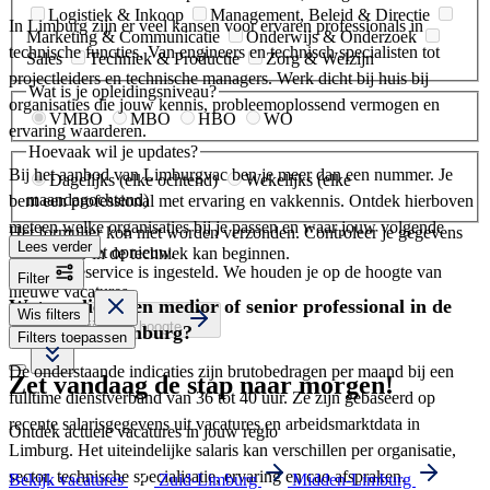
Logistiek & Inkoop
Management, Beleid & Directie
In Limburg zijn er veel kansen voor ervaren professionals in
Marketing & Communicatie
Onderwijs & Onderzoek
technische functies. Van engineers en technisch specialisten tot
Sales
Techniek & Productie
Zorg & Welzijn
projectleiders en technische managers. Werk dicht bij huis bij
Wat is je opleidingsniveau?
organisaties die jouw kennis, probleemoplossend vermogen en
VMBO
MBO
HBO
WO
ervaring waarderen.
Hoevaak wil je updates?
Bij het aanbod van Limburgvac ben je meer dan een nummer. Je
Dagelijks (elke ochtend)
Wekelijks (elke
maandagochtend)
bent een professional met ervaring en vakkennis. Ontdek hierboven
meteen welke organisaties bij je passen en waar jouw volgende
Het formulier kon niet worden verzonden. Controleer je gegevens
Lees verder
en probeer het opnieuw.
carrièrestap in de techniek kan beginnen.
Je vacatureservice is ingesteld. We houden je op de hoogte van
Filter
nieuwe vacatures.
Wat verdient een medior of senior professional in de
Wis filters
Ja, houd mij op de hoogte
techniek in Limburg?
Filters toepassen
De onderstaande indicaties zijn brutobedragen per maand bij een
Zet vandaag de stap naar morgen!
fulltime dienstverband van 36 tot 40 uur. Ze zijn gebaseerd op
recente salarisgegevens uit vacatures en arbeidsmarktdata in
Ontdek actuele vacatures in jouw regio
Limburg. Het uiteindelijke salaris kan verschillen per organisatie,
sector, technische specialisatie, ervaring en cao afspraken.
Bekijk vacatures
Zuid-Limburg
Midden-Limburg