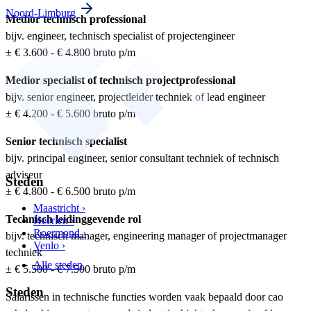
Noord-Limburg
Medior technisch professional
bijv. engineer, technisch specialist of projectengineer
± € 3.600 - € 4.800 bruto p/m
Medior specialist of technisch projectprofessional
bijv. senior engineer, projectleider techniek of lead engineer
± € 4.200 - € 5.600 bruto p/m
Senior technisch specialist
bijv. principal engineer, senior consultant techniek of technisch
adviseur
Steden
± € 4.800 - € 6.500 bruto p/m
Maastricht ›
Technisch leidinggevende rol
Heerlen ›
Roermond ›
bijv. technisch manager, engineering manager of projectmanager
Venlo ›
techniek
Alle steden
± € 5.500 - € 7.500 bruto p/m
Steden
Salarissen in technische functies worden vaak bepaald door cao