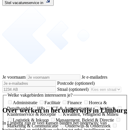
Stel vacatureservice in
Je voornaam
Je e-mailadres
Postcode
(optioneel)
Straal
(optioneel)
Welke vakgebieden interesseren je?
Administratie
Facilitair
Finance
Horeca &
Detailhandel
HR
ICT & Automatisering
Juridisch
Over werken in het onderwijs in Limburg
Klantenservice & Receptie
Kwaliteit, Veiligheid & Milieu
Logistiek & Inkoop
Management, Beleid & Directie
In Limburg zijn er veel kansen binnen het onderwijs: van
Marketing & Communicatie
Onderwijs & Onderzoek
basisscholen en middelbare scholen tot mbo‑instellingen en