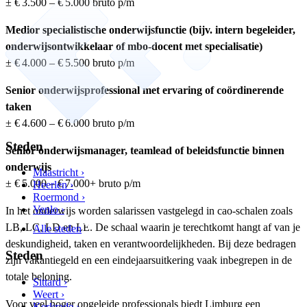
± € 3.500 – € 5.000 bruto p/m
Medior specialistische onderwijsfunctie (bijv. intern begeleider,
onderwijsontwikkelaar of mbo‑docent met specialisatie)
± € 4.000 – € 5.500 bruto p/m
Senior onderwijsprofessional met ervaring of coördinerende
taken
± € 4.600 – € 6.000 bruto p/m
Steden
Senior onderwijsmanager, teamlead of beleidsfunctie binnen
onderwijs
Maastricht ›
± € 5.000 – € 7.000+ bruto p/m
Heerlen ›
Roermond ›
Venlo ›
In het onderwijs worden salarissen vastgelegd in cao‑schalen zoals
LB, LC, LD en LE. De schaal waarin je terechtkomt hangt af van je
Alle steden
deskundigheid, taken en verantwoordelijkheden. Bij deze bedragen
Steden
zijn vakantiegeld en een eindejaarsuitkering vaak inbegrepen in de
totale beloning.
Sittard ›
Weert ›
Voor veel hoger opgeleide professionals biedt Limburg een
Kerkrade ›