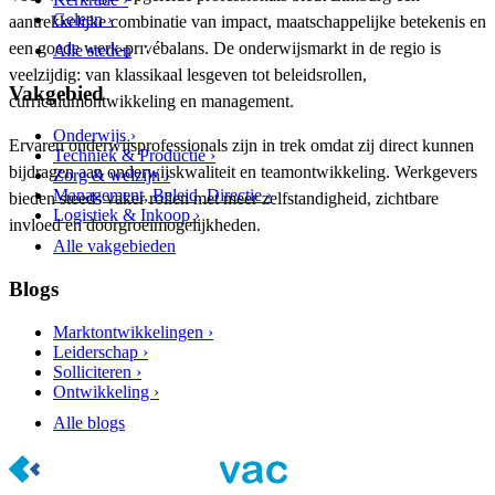
Geleen ›
aantrekkelijke combinatie van impact, maatschappelijke betekenis en
een goede werk‑privébalans. De onderwijsmarkt in de regio is
Alle steden
veelzijdig: van klassikaal lesgeven tot beleidsrollen,
Vakgebied
curriculumontwikkeling en management.
Onderwijs ›
Ervaren onderwijsprofessionals zijn in trek omdat zij direct kunnen
Techniek & Productie ›
bijdragen aan onderwijskwaliteit en teamontwikkeling. Werkgevers
Zorg & welzijn ›
Management, Beleid, Directie ›
bieden steeds vaker rollen met meer zelfstandigheid, zichtbare
Logistiek & Inkoop ›
invloed en doorgroeimogelijkheden.
Alle vakgebieden
Blogs
Marktontwikkelingen ›
Leiderschap ›
Solliciteren ›
Ontwikkeling ›
Alle blogs