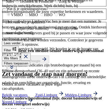
Sales
Techniek & Productie
Zorg & Welzijn
onderwijs ontwikkelteams. Werk dichtbij huis, bij
Wat is je opleidingsniveau?
onderwijsorganisaties die jouw expertise herkennen en waarderen.
VMBO
MBO
HBO
WO
Bij het aanbod van LimburgVac ben je meer dan een nummer. Je
Hoevaak wil je updates?
bent een gewaardeerde professional met ervaring. Ontdek hierboven
Dagelijks (elke ochtend)
Wekelijks (elke
maandagochtend)
meteen welke werkgevers goed bij je passen en waar jouw volgende
carrièrestap gaat beginnen.
Het formulier kon niet worden verzonden. Controleer je gegevens
Lees verder
en probeer het opnieuw.
Je vacatureservice is ingesteld. We houden je op de hoogte van
Wat verdient een medior/senior onderwijsprofessional
Filter
nieuwe vacatures.
in Limburg?
Wis filters
Ja, houd mij op de hoogte
Filters toepassen
De onderstaande indicaties zijn brutobedragen per maand bij een
fulltime dienstverband (36–40 uur) en zijn gebaseerd op recente
Zet vandaag de stap naar morgen!
salarisgegevens uit de onderwijs‑cao’s in Limburg. Het uiteindelijke
salaris kan verschillen per organisatie, functie, ervaring en
Ontdek actuele vacatures in jouw regio
cao‑afspraken.
Bekijk vacatures
Zuid-Limburg
Midden-Limburg
Medior onderwijsprofessional (bijv. docent basisonderwijs of
Noord-Limburg
docent voortgezet onderwijs)