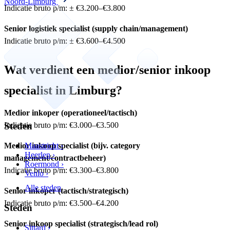
Noord-Limburg
Indicatie bruto p/m: ± €3.200–€3.800
Senior logistiek specialist (supply chain/management)
Indicatie bruto p/m: ± €3.600–€4.500
Wat verdient een medior/senior inkoop
specialist in Limburg?
Medior inkoper (operationeel/tactisch)
Steden
Indicatie bruto p/m: €3.000–€3.500
Medior inkoop specialist (bijv. category
Maastricht ›
Heerlen ›
management/contractbeheer)
Roermond ›
Indicatie bruto p/m: €3.300–€3.800
Venlo ›
Alle steden
Senior inkoper (tactisch/strategisch)
Indicatie bruto p/m: €3.500–€4.200
Steden
Senior inkoop specialist (strategisch/lead rol)
Sittard ›