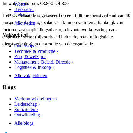
Indicatie bruto p/m: €3.800–€4.800
Weert ›
Kerkrade ›
Geleen ›
Het bovenstaande is gebaseerd op een fulltime dienstverband van 40
uur per week. Let op: salarissen kunnen variëren afhankelijk van
Alle steden
factoren zoals opleidingsniveau, relevante werkervaring, cao-
Vakgebied
afspraken, sector (bijvoorbeeld industrie, retail of logistieke
dienstverlening) en de grootte van de organisatie.
Onderwijs ›
Techniek & Productie ›
Zorg & welzijn ›
Management, Beleid, Directie ›
Logistiek & Inkoop ›
Alle vakgebieden
Blogs
Marktontwikkelingen ›
Leiderschap ›
Solliciteren ›
Ontwikkeling ›
Alle blogs