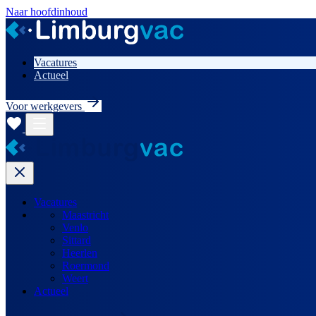
Naar hoofdinhoud
Vacatures
Actueel
Voor werkgevers
Vacatures
Maastricht
Venlo
Sittard
Heerlen
Roermond
Weert
Actueel