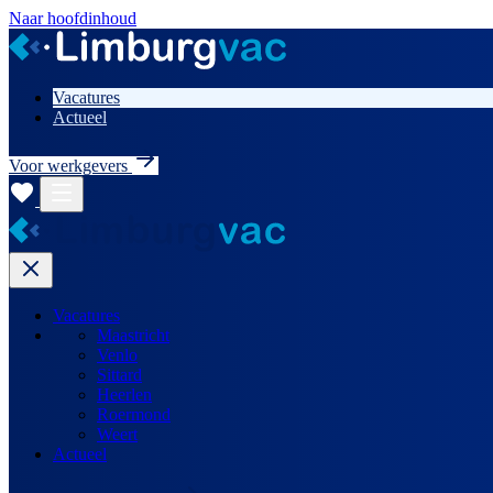
Naar hoofdinhoud
Vacatures
Actueel
Voor werkgevers
Vacatures
Maastricht
Venlo
Sittard
Heerlen
Roermond
Weert
Actueel