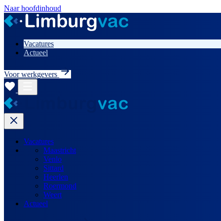
Naar hoofdinhoud
Vacatures
Actueel
Voor werkgevers
Vacatures
Maastricht
Venlo
Sittard
Heerlen
Roermond
Weert
Actueel