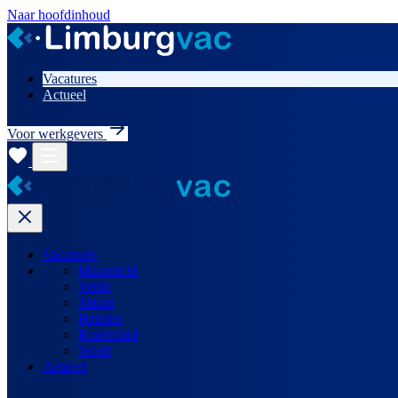
Naar hoofdinhoud
Vacatures
Actueel
Voor werkgevers
Vacatures
Maastricht
Venlo
Sittard
Heerlen
Roermond
Weert
Actueel