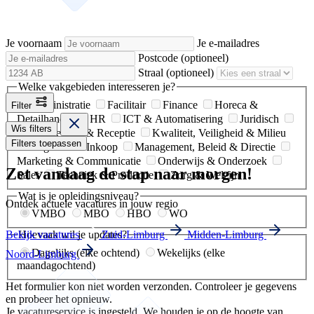
Je voornaam
Je e-mailadres
Postcode
(optioneel)
Straal
(optioneel)
Welke vakgebieden interesseren je?
Administratie
Facilitair
Finance
Horeca &
Filter
Detailhandel
HR
ICT & Automatisering
Juridisch
Wis filters
Klantenservice & Receptie
Kwaliteit, Veiligheid & Milieu
Filters toepassen
Logistiek & Inkoop
Management, Beleid & Directie
Marketing & Communicatie
Onderwijs & Onderzoek
Zet vandaag de stap naar morgen!
Sales
Techniek & Productie
Zorg & Welzijn
Wat is je opleidingsniveau?
Ontdek actuele vacatures in jouw regio
VMBO
MBO
HBO
WO
Bekijk vacatures
Zuid-Limburg
Midden-Limburg
Hoevaak wil je updates?
Dagelijks (elke ochtend)
Wekelijks (elke
Noord-Limburg
maandagochtend)
Het formulier kon niet worden verzonden. Controleer je gegevens
en probeer het opnieuw.
Je vacatureservice is ingesteld. We houden je op de hoogte van