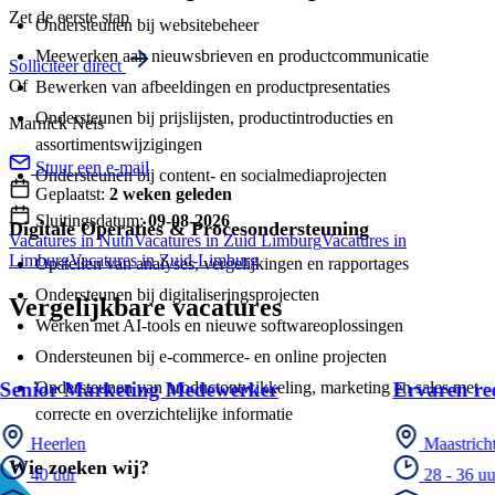
Zet de eerste stap
Ondersteunen bij websitebeheer
Meewerken aan nieuwsbrieven en productcommunicatie
Solliciteer direct
Of
Bewerken van afbeeldingen en productpresentaties
Ondersteunen bij prijslijsten, productintroducties en
Marnick Neis
assortimentswijzigingen
Stuur een e-mail
Ondersteunen bij content- en socialmediaprojecten
Geplaatst:
2 weken geleden
Sluitingsdatum:
09-08-2026
Digitale Operaties & Procesondersteuning
Vacatures in Nuth
Vacatures in Zuid Limburg
Vacatures in
Limburg
Vacatures in Zuid-Limburg
Opstellen van analyses, vergelijkingen en rapportages
Ondersteunen bij digitaliseringsprojecten
Vergelijkbare vacatures
Werken met AI-tools en nieuwe softwareoplossingen
Ondersteunen bij e-commerce- en online projecten
Ondersteunen van productontwikkeling, marketing en sales met
Senior Marketing Medewerker
Ervaren red
correcte en overzichtelijke informatie
Heerlen
Maastrich
Wie zoeken wij?
40 uur
28 - 36 uu