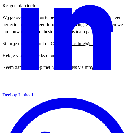
Reageer dan toch.
Wij geloven dat de juiste persoon vaak meer meebrengt dan een
perfecte match met een functieomschrijving. Samen bekijken we
hoe jouw talenten het beste binnen ons team passen.
Stuur je motivatiebrief en CV naar:
vacature@clou.nl
Heb je vragen over deze functie?
Neem dan contact op met Marnick Neis via
mn@clou.nl
.
Deel op LinkedIn