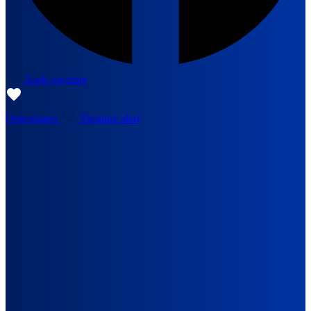
Zoek vacature
Opgeslagen
Vacature alert