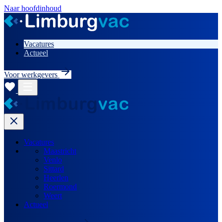
Naar hoofdinhoud
Vacatures
Actueel
Voor werkgevers
Vacatures
Maastricht
Venlo
Sittard
Heerlen
Roermond
Weert
Actueel