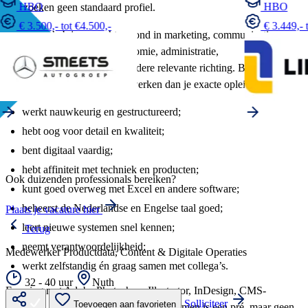
HBO
HBO
Wij zoeken geen standaard profiel.
€ 3.500,- tot €4.500,-
€ 3.449,- 
Misschien heb je een achtergrond in marketing, communicatie, e-
commerce, commerciële economie, administratie,
productmanagement of een andere relevante richting. Belangrijker
vinden wij jouw manier van werken dan je exacte opleiding.
werkt nauwkeurig en gestructureerd;
hebt oog voor detail en kwaliteit;
bent digitaal vaardig;
hebt affiniteit met techniek en producten;
Ook duizenden professionals bereiken?
kunt goed overweg met Excel en andere software;
beheerst de Nederlandse en Engelse taal goed;
Plaats je vacature hier
leert nieuwe systemen snel kennen;
Terug
neemt verantwoordelijkheid;
Medewerker Productdata, Content & Digitale Operaties
werkt zelfstandig én graag samen met collega’s.
32 - 40 uur
Nuth
Ervaring met Adobe Photoshop, Illustrator, InDesign, CMS-
Solliciteer
Toevoegen aan favorieten
systemen, AI-tools of e-commerceplatformen is een pré, maar geen