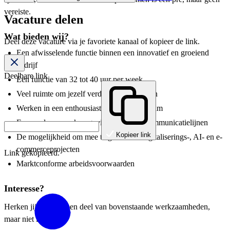
vereiste.
Vacature delen
Wat bieden wij?
Deel deze vacature via je favoriete kanaal of kopieer de link.
Een afwisselende functie binnen een innovatief en groeiend
bedrijf
Deelbare link
Een functie van 32 tot 40 uur per week
Veel ruimte om jezelf verder te ontwikkelen
Werken in een enthousiast en betrokken team
Een moderne werkomgeving met korte communicatielijnen
Kopieer link
De mogelijkheid om mee te groeien in digitaliserings-, AI- en e-
commerceprojecten
Link gekopieerd.
Marktconforme arbeidsvoorwaarden
Interesse?
Herken jij jezelf in een deel van bovenstaande werkzaamheden,
maar niet in alles?