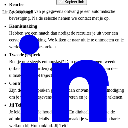
Kopieer link
Reactie
Na ontvangst van je gegevens ontvang je een automatische
Link gekopieerd.
bevestiging. Na de selectie nemen we contact met je op.
Kennismaking
Hebben we een match dan nodigt de recruiter je uit voor een
eerste kennismaking. We kijken er naar uit je te ontmoeten en je
werkwensen te bespreken
Tweede gesprek
Ben je nog steeds enthousiast? Dan plannen we een tweede
(arbeidsvoorwaarden) gesprek. Ook een assessment kan deel
uitmaken van het traject.
Contract
Zijn de werkafspraken gemaakt, dan ontvang je een uitnodiging
om je verdere gegevens aan te leveren en je contract te tekenen.
Jij Telt!
Je leidinggevende houdt contact. En digitaal regelen we de
administratieve details. Je maatje maakt je wegwijs. Van harte
welkom bij Humankind. Jij Telt!