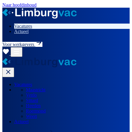
Naar hoofdinhoud
Vacatures
Actueel
Voor werkgevers
Vacatures
Maastricht
Venlo
Sittard
Heerlen
Roermond
Weert
Actueel