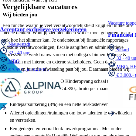
Vergelijkbare vacatures
Wij bieden jou
Vacature toppe
Een functie waarin je veel verantwoordelijkheid krijgt én ruimte om
Acceptant exclusieve verzekeringen
mee te denken. Want jij ziet niet alleen wat er moet gebeuren, maar
Financieel
ook hoe het slimmer kan. Je ondersteunt bij financiële rapportages,
Nieuwstadt
subsidie-verantwoordingen, fiscale aangiften en administratieve
Sittard
32 - 40 uur
processen. Je werkt nauw samen met collega’s binnen Finance &
32 - 40 uu
MBO
Control en met interne en externe stakeholders. Geen dag is
MBO, H
hetzelfde en juist die afwisseling past bij jou. Daarnaast bieden wij:
€ 3.557,- tot €4.891,-
€ 3.000,- 
Een salaris volgens de CAO Kinderopvang schaal 8, je salaris
ligt tussen de € 3.213,- en € 4.390,- bruto per maand bij een 36-
urige werkweek.
Eindejaarsuitkering (8%) en een nette reiskostenvergoeding.
Allerlei opleidingen/trainingen om jouw talenten te ontwikkelen
en versterken.
Een gedegen en vooral leuk inwerkprogramma. Met onder
andere een supertoffe Hartelijk Welkomdag om jou als nieuwe