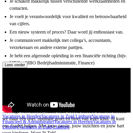
Je schakelt makkelijk tussen verschillende werkzaamheden en
contacten.
Je voelt je verantwoordelijk voor kwaliteit en betrouwbaarheid
van cijfers.
Een nieuw systeem of proces? Daar word jij enthousiast van.
Je communiceert makkelijk met collega’s, accountants,
verzekeraars en andere externe partijen.
Je hebt een afgeronde opleiding in een financiële richting (bijv.
MBO +/HBO Bedrijfsadministratie, Finance)
Lees verder
Aantoonbare boekhoudkundige ervaring (must)
Goede beheersing van Excel
Aangenaam. Wij zijn Humankind
Wij zijn vernieuwers met een droom. Een kind dat opgroeit tot een
krachtige volwassene, maakt onze wereld mooier. Daarom hebben
Vacatures in Heerlen
Vacatures in Zuid Limburg
Vacatures in
we maar één doel: optimale groei en bloei van ieder kind. Jij kunt
Financieel & Administratief
Vacatures in Heerlen
Vacatures in
ons daarbij helpen. Met jouw passie, jouw inzichten en jouw hart
Limburg
Vacatures in Zuid-Limburg
voor kinderen. Want Jij Telt!