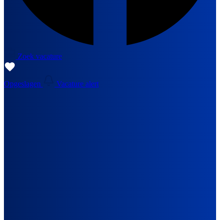
Zoek vacature
Opgeslagen
Vacature alert