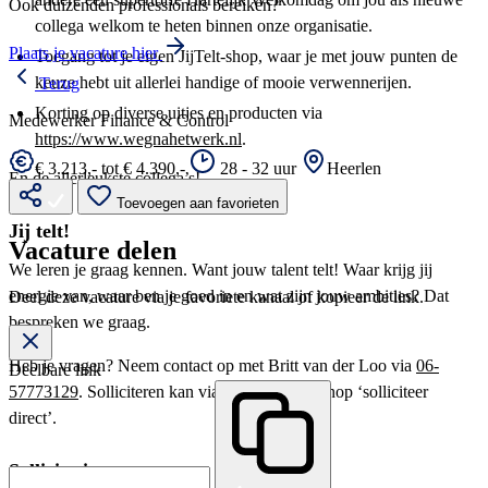
Ook duizenden professionals bereiken?
collega welkom te heten binnen onze organisatie.
Plaats je vacature hier
Toegang tot je eigen JijTelt-shop, waar je met jouw punten de
keuze hebt uit allerlei handige of mooie verwennerijen.
Terug
Korting op diverse uitjes en producten via
Medewerker Finance & Control
https://www.wegnahetwerk.nl
.
€ 3.213,- tot € 4.390,-
28 - 32 uur
Heerlen
En de allerleukste collega’s!
Toevoegen aan favorieten
Jij telt!
Vacature delen
We leren je graag kennen. Want jouw talent telt! Waar krijg jij
energie van, waar ben je goed in en wat zijn jouw ambities? Dat
Deel deze vacature via je favoriete kanaal of kopieer de link.
bespreken we graag.
Heb je vragen? Neem contact op met Britt van der Loo via
06-
Deelbare link
57773129
. Solliciteren kan via onderstaande knop ‘solliciteer
direct’.
Sollicitatieproces