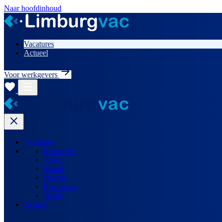
Naar hoofdinhoud
Vacatures
Actueel
Voor werkgevers
Vacatures
Maastricht
Venlo
Sittard
Heerlen
Roermond
Weert
Actueel