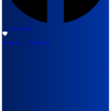
Zoek vacature
Opgeslagen
Vacature alert