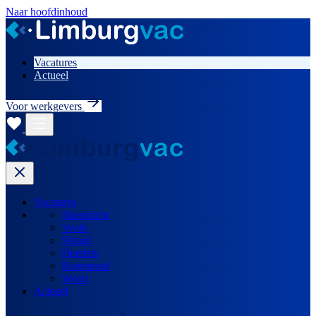
Naar hoofdinhoud
Vacatures
Actueel
Voor werkgevers
Vacatures
Maastricht
Venlo
Sittard
Heerlen
Roermond
Weert
Actueel