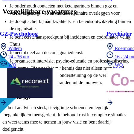
Je onderhoudt contacten met ketenpartners binnen ggz en
Vergelijkbare vacatures
verslavingszorg. • Je zit multidisciplinaire overleggen voor.
Je draagt actief bij aan kwaliteits- en beleidsontwikkeling binnen
de organisatie.
GZ-Psycholoog
Psychiater
Je bent eerste aanspreekpunt bij incidenten en coördinator Veilig
Thuis.
Wittem
Roermon
Je neemt deel aan de consignatiedienst.
24 - 36 uur
16 - 24 uu
Je organiseert intervisie, psycho-educatie en professionalisering
WO
WO
van teams. Jij vertaalt jouw kennis dus niet alleen naar beleid,
maar vooral naar concrete ondersteuning op de werkvloer. Je
steekt daarbij zelf ook de handen uit de mouwen.
Wie ben jij?
Jij bent analytisch sterk, stevig in je schoenen en tegelijk
toegankelijk en mensgericht. Je behoudt rust in complexe situaties
en weet teams mee te nemen in jouw visie en bent daarbij
doelgericht.