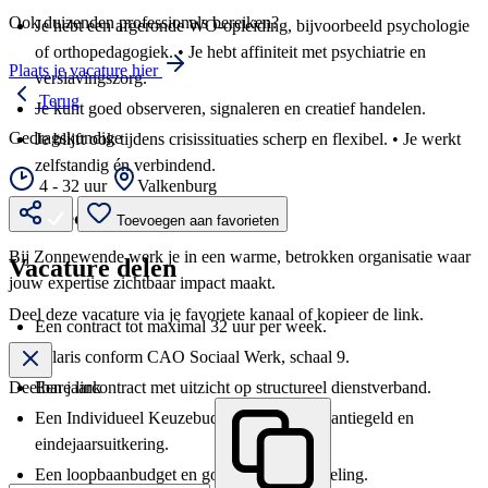
Ook duizenden professionals bereiken?
Je hebt een afgeronde WO-opleiding, bijvoorbeeld psychologie
of orthopedagogiek. • Je hebt affiniteit met psychiatrie en
Plaats je vacature hier
verslavingszorg.
Terug
Je kunt goed observeren, signaleren en creatief handelen.
Gedragskundige
Je blijft ook tijdens crisissituaties scherp en flexibel. • Je werkt
zelfstandig én verbindend.
4 - 32 uur
Valkenburg
Wat bieden wij jou?
Toevoegen aan favorieten
Bij Zonnewende werk je in een warme, betrokken organisatie waar
Vacature delen
jouw expertise zichtbaar impact maakt.
Deel deze vacature via je favoriete kanaal of kopieer de link.
Een contract tot maximal 32 uur per week.
Salaris conform CAO Sociaal Werk, schaal 9.
Een jaarcontract met uitzicht op structureel dienstverband.
Deelbare link
Een Individueel Keuzebudget inclusief vakantiegeld en
eindejaarsuitkering.
Een loopbaanbudget en goede pensioenregeling.