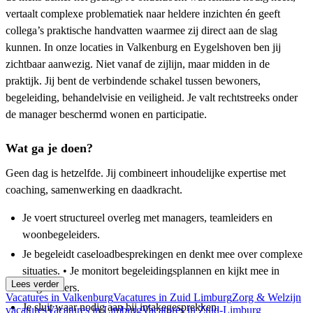
vertaalt complexe problematiek naar heldere inzichten én geeft
collega’s praktische handvatten waarmee zij direct aan de slag
kunnen. In onze locaties in Valkenburg en Eygelshoven ben jij
zichtbaar aanwezig. Niet vanaf de zijlijn, maar midden in de
praktijk. Jij bent de verbindende schakel tussen bewoners,
begeleiding, behandelvisie en veiligheid. Je valt rechtstreeks onder
de manager beschermd wonen en participatie.
Wat ga je doen?
Geen dag is hetzelfde. Jij combineert inhoudelijke expertise met
coaching, samenwerking en daadkracht.
Je voert structureel overleg met managers, teamleiders en
woonbegeleiders.
Je begeleidt caseloadbesprekingen en denkt mee over complexe
situaties. • Je monitort begeleidingsplannen en kijkt mee in
Lees verder
zorgdossiers.
Vacatures in Valkenburg
Vacatures in Zuid Limburg
Zorg & Welzijn
Je sluit waar nodig aan bij intakegesprekken.
vacatures
Vacatures in Limburg
Vacatures in Zuid-Limburg