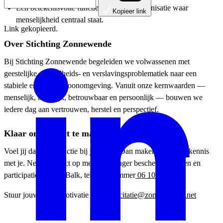
Een betekenisvolle functie binnen een organisatie waar
Kopieer link
menselijkheid centraal staat.
Link gekopieerd.
Over Stichting Zonnewende
Bij Stichting Zonnewende begeleiden we volwassenen met
geestelijke gezondheids- en verslavingsproblematiek naar een
stabiele en veilige woonomgeving. Vanuit onze kernwaarden —
menselijk, huiselijk, betrouwbaar en persoonlijk — bouwen we
iedere dag aan vertrouwen, herstel en perspectief.
Klaar om impact te maken?
Voel jij dat deze functie bij jou past? Dan maken we graag kennis
met je. Neem contact op met de manager beschermd wonen en
participatie, Nicole Balk, telefoonnummer
06 10326951.
Stuur jouw cv en motivatie naar
sollicitatie@zonnewende.net