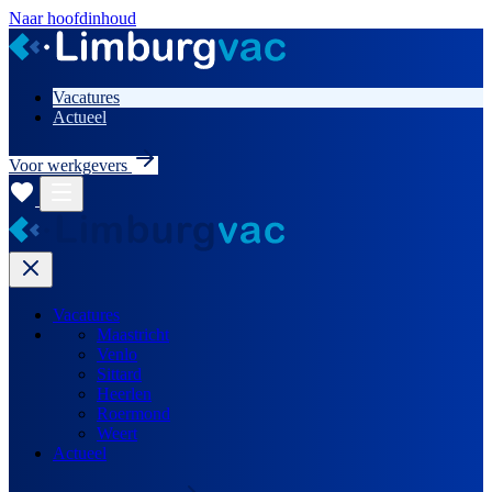
Naar hoofdinhoud
Vacatures
Actueel
Voor werkgevers
Vacatures
Maastricht
Venlo
Sittard
Heerlen
Roermond
Weert
Actueel