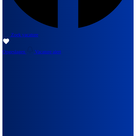
Zoek vacature
Opgeslagen
Vacature alert