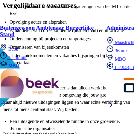
Vergelijkbare vacatures
Voorbereiden en notuleren van vergaderingen van het MT en de
RvC
Opvolging acties en afspraken
Buitengewoon Ambtenaar Burgerlijke
Administra
Afhandelen van correspondentie (post en mail) en informatie
Stand
Ondersteuning bij projecten en rapportages
Maastrich
Organiseren van bijeenkomsten
Beek
36 uur
Tijdens piekmomenten en vakanties bijspringen bij het
4 - 36 uur
MBO
secretariaat
MBO
€ 2.943,- 
Wat bieden wij jou?
Bij ons vind je een baan die meer is dan alleen werk; het is een kans
om jezelf te ontwikkelen in een omgeving die jouw groei stimuleert,
waar altijd nieuwe uitdagingen liggen en waar echte verbinding van
mens tot mens centraal staat. Wij bieden:
Een uitdagende en afwisselende functie in onze groeiende,
dynamische organisatie;