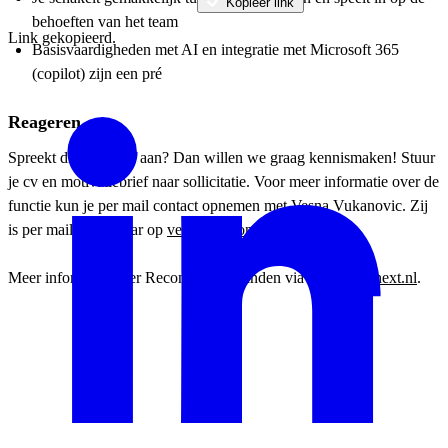
Kopieer link
behoeften van het team
Link gekopieerd.
Basisvaardigheden met AI en integratie met Microsoft 365
(copilot) zijn een pré
Reageren
Spreekt dit profiel je aan? Dan willen we graag kennismaken! Stuur
je cv en motivatiebrief naar sollicitatie. Voor meer informatie over de
functie kun je per mail contact opnemen met Vesna Vukanovic. Zij
is per mail bereikbaar op
vesna@reconext.nl
.
Meer informatie over Reconext is te vinden via
www.reconext.nl
.