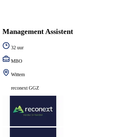
Management Assistent
32 uur
MBO
Wittem
reconext GGZ