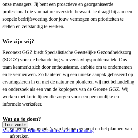
onze managers. Jij bent een proactieve en georganiseerde
professional die van nature overzicht bewaart. Je draagt bij aan een
soepele bedrijfsvoering door jouw vermogen om prioriteiten te
stellen en zelfstandig te werken.
Wie zijn wij?
Reconext GGZ biedt Specialistische Geestelijke Gezondheidszorg
(SGGZ) voor de behandeling van verslavingsproblematiek. Ons
team kenmerkt zich door enthousiasme, ambitie om te ondernemen
en te vernieuwen. Zo hanteren wij een unieke aanpak gebaseerd op
ervaringsleren in en met de natuur en pionieren wij met behandeling
en onderzoek als een van de koplopers van de Groene GGZ. Wij
werken met korte lijnen die zorgen voor een persoonlijke en
informele werksfeer.
Wat ga je doen?
Lees verder
Beheren van agenda’s van het management en het plannen van
Vacatures in Wittem
Vacatures in Zuid Limburg
afspraken