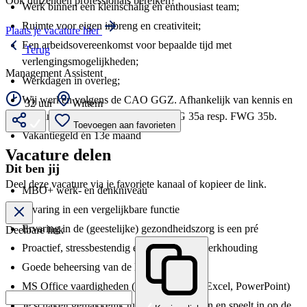
Ook duizenden professionals bereiken?
Werk binnen een kleinschalig en enthousiast team;
Ruimte voor eigen inbreng en creativiteit;
Plaats je vacature hier
Een arbeidsovereenkomst voor bepaalde tijd met
Terug
verlengingsmogelijkheden;
Management Assistent
Werkdagen in overleg;
Wij werken volgens de CAO GGZ. Afhankelijk van kennis en
32 uur
Wittem
ervaring vindt indeling plaats in FWG 35a resp. FWG 35b.
Toevoegen aan favorieten
Vakantiegeld én 13e maand
Vacature delen
Dit ben jij
Deel deze vacature via je favoriete kanaal of kopieer de link.
MBO+ werk- en denkniveau
Ervaring in een vergelijkbare functie
Ervaring in de (geestelijke) gezondheidszorg is een pré
Deelbare link
Proactief, stressbestendig en zelfstandige werkhouding
Goede beheersing van de Nederlandse taal
MS Office vaardigheden (Outlook, Word, Excel, PowerPoint)
Je schakelt gemakkelijk tussen diverse taken en speelt in op de