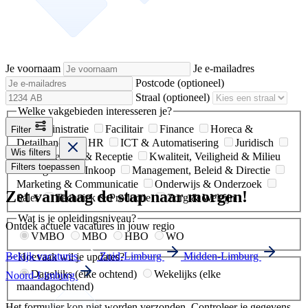
Je voornaam
Je e-mailadres
Postcode
(optioneel)
Straal
(optioneel)
Welke vakgebieden interesseren je?
Administratie
Facilitair
Finance
Horeca &
Filter
Detailhandel
HR
ICT & Automatisering
Juridisch
Wis filters
Klantenservice & Receptie
Kwaliteit, Veiligheid & Milieu
Filters toepassen
Logistiek & Inkoop
Management, Beleid & Directie
Marketing & Communicatie
Onderwijs & Onderzoek
Zet vandaag de stap naar morgen!
Sales
Techniek & Productie
Zorg & Welzijn
Wat is je opleidingsniveau?
Ontdek actuele vacatures in jouw regio
VMBO
MBO
HBO
WO
Bekijk vacatures
Zuid-Limburg
Midden-Limburg
Hoevaak wil je updates?
Dagelijks (elke ochtend)
Wekelijks (elke
Noord-Limburg
maandagochtend)
Het formulier kon niet worden verzonden. Controleer je gegevens