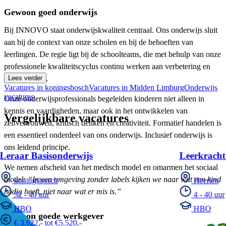
Gewoon goed onderwijs
Bij INNOVO staat onderwijskwaliteit centraal. Ons onderwijs sluit
aan bij de context van onze scholen en bij de behoeften van
leerlingen. De regie ligt bij de schoolteams, die met behulp van onze
professionele kwaliteitscyclus continu werken aan verbetering en
ontwikkeling.
Lees verder
Vacatures in koningsbosch
Vacatures in Midden Limburg
Onderwijs
vacatures
Onze onderwijsprofessionals begeleiden kinderen niet alleen in
kennis en vaardigheden, maar ook in het ontwikkelen van
Vergelijkbare vacatures
zelfvertrouwen, kritisch denken en creativiteit. Formatief handelen is
een essentieel onderdeel van ons onderwijs. Inclusief onderwijs is
ons leidend principe.
Leraar Basisonderwijs
Leerkracht
We nemen afscheid van het medisch model en omarmen het sociaal
model:
“In een omgeving zonder labels kijken we naar wat een kind
koningsbosch
Heerlen
nodig heeft, niet naar wat er mis is.”
32 - 40 uur
4 - 40 uur
HBO
HBO
Gewoon goede werkgever
€ 3.622,- tot €5.520,-