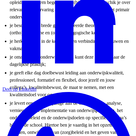
opleiding tot intern begeleider en (bij voorkeur) beschik je over
relevante werkervaring als intern begeleider binnen het primair
onderwijs;
je beschikt over brede gespecialiseerde theoretische,
(ortho)didactische en (ortho)pedagogische kennis;
je herkent jezelf in de kernwaarden verbinding, vertrouwen en
vakmanschap;
je omarmt onze onderwijsvisie en kunt deze vertalen naar de
dagelijkse praktijk;
je geeft elke dag doelbewust leiding aan onderwijskwaliteit,
professioneel, formatief en flexibel, door jezelf en jouw
collega’s, kwaliteitsbewust, de maat te nemen, met een
Deel op LinkedIn
kwaliteitsdoel voor ogen;
je levert een actieve bijdrage aan de ontwikkeling, analyse,
vernieuwing en implementatie van onderwijsprocessen, het
onderwijsbeleid en de onderwijsdoelen op specifieke thema’s
binnen de school. Hiertoe ben je vaardig in het opzetten van
plannen, ontwikkelen van (zorg)beleid en het geven van