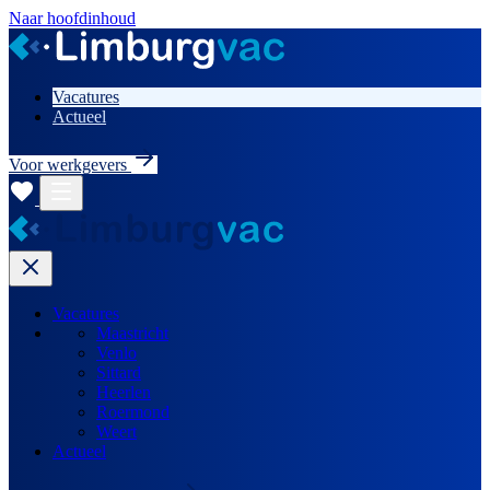
Naar hoofdinhoud
Vacatures
Actueel
Voor werkgevers
Vacatures
Maastricht
Venlo
Sittard
Heerlen
Roermond
Weert
Actueel