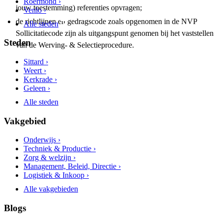
Roermond ›
jouw toestemming) referenties opvragen;
Venlo ›
de richtlijnen en gedragscode zoals opgenomen in de NVP
Alle steden
Sollicitatiecode zijn als uitgangspunt genomen bij het vaststellen
Steden
van de Werving- & Selectieprocedure.
Sittard ›
Weert ›
Kerkrade ›
Geleen ›
Alle steden
Vakgebied
Onderwijs ›
Techniek & Productie ›
Zorg & welzijn ›
Management, Beleid, Directie ›
Logistiek & Inkoop ›
Alle vakgebieden
Blogs