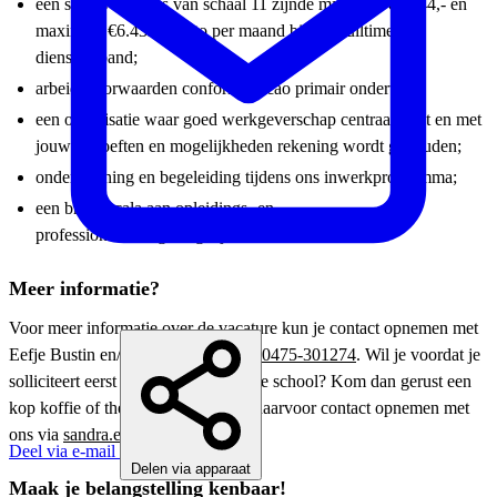
een salaris op basis van schaal 11 zijnde minimaal €3.644,- en
maximaal €6.432,- bruto per maand bij een fulltime
dienstverband;
arbeidsvoorwaarden conform de cao primair onderwijs;
een organisatie waar goed werkgeverschap centraal staat en met
jouw behoeften en mogelijkheden rekening wordt gehouden;
ondersteuning en begeleiding tijdens ons inwerkprogramma;
een breed scala aan opleidings- en
professionaliseringsmogelijkheden.
Meer informatie?
Voor meer informatie over de vacature kun je contact opnemen met
Eefje Bustin en/of Sandra Erren via
0475-301274
. Wil je voordat je
solliciteert eerst kennis maken met de school? Kom dan gerust een
kop koffie of thee drinken. Je kunt daarvoor contact opnemen met
ons via
sandra.erren@innovo.nl
Deel via e-mail
Delen via apparaat
Maak je belangstelling kenbaar!