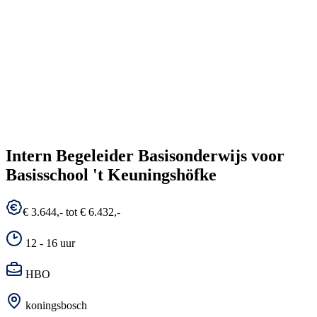
Intern Begeleider Basisonderwijs voor
Basisschool 't Keuningshöfke
€ 3.644,- tot € 6.432,-
12 - 16 uur
HBO
koningsbosch