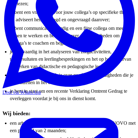
adviezen;
je bent een vraagbaak voor jouw collega’s op specifieke thema’s
en adviseert hen gevraagd en ongevraagd daarover;
je bent communicatief vaardig en een fijne collega om mee
samen te werken en beschik je over de vaardigheden om
collega’s te coachen en begeleiden;
je ben vaardig in het analyseren van zorgactiviteiten,
toetsresultaten en leerlingbesprekingen en het op basis daarvan
uitwerken van didactische en pedagogische leerlijnen;
vanzelfsprekend beschik je over goede ICT-vaardigheden die je
kunt inzetten in het onderwijs;
je bent in staat om een recente Verklaring Omtrent Gedrag te
Deel via WhatsApp
overleggen voordat je bij ons in dienst komt.
Wij bieden:
een arbeidsovereenkomst voor onbepaalde tijd bij INNOVO met
een proeftijd van 2 maanden;