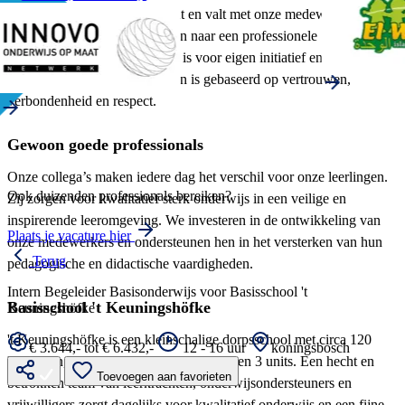
Het succes van INNOVO staat en valt met onze medewerkers.
Iedereen doet ertoe. Wij streven naar een professionele
werkomgeving, waarin ruimte is voor eigen initiatief en leiderschap.
Onze manier van samenwerken is gebaseerd op vertrouwen,
verbondenheid en respect.
Gewoon goede professionals
Onze collega’s maken iedere dag het verschil voor onze leerlingen.
Ook duizenden professionals bereiken?
Zij zorgen voor kwalitatief sterk onderwijs in een veilige en
inspirerende leeromgeving. We investeren in de ontwikkeling van
Plaats je vacature hier
onze medewerkers en ondersteunen hen in het versterken van hun
Terug
pedagogische en didactische vaardigheden.
Intern Begeleider Basisonderwijs voor Basisschool 't
Basisschool 't Keuningshöfke
Keuningshöfke
't Keuningshöfke is een kleinschalige dorpsschool met circa 120
€ 3.644,- tot € 6.432,-
12 - 16 uur
koningsbosch
leerlingen, verdeeld over 5 groepen binnen 3 units. Een hecht en
Toevoegen aan favorieten
betrokken team van leerkrachten, onderwijsondersteuners en
vrijwilligers zorgt dagelijks voor kwalitatief onderwijs en een fijne,