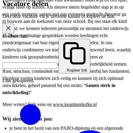
Vacature delen
veilige sfeer op school. Als nieuwe intern begeleider stap je in op
een uniek moment: samen met een eveneens startende directeur ga
Deel deze vacature via je favoriete kanaal of kopieer de link.
jij bouwen aan de toekomst van onze school. Bij ons staat elk kind
centraal; we kennen iedereen persoonlijk en stemmen het onderwijs
af. Door regelmatige gesprekken worden leerlingen echt
Deelbare link
(mede)eigenaar van hun eigen leerproces en doelen. In ons
onderwijs combineren we traditioneel en vernieuwend leren, waarbij
kinderen ook groepsdoorbrekend werken. Zo leren ze
samenwerken, zelfstandig werken en verantwoordelijkheid nemen.
Kopieer link
Rust, structuur, continuïteit en respect vormen hierbij het fundament.
Hierdoor voelen kinderen zich veilig en kunnen zij zich optimaal
Link gekopieerd.
ontwikkelen, geheel passend bij ons motto:
‘Samen sterk in
ontwikkeling!’
Meer weten? Kijk eens op
www.keuningshofke.nl
Wij zien graag in jou:
je bent in het bezit van een PABO-diploma en een afgeronde