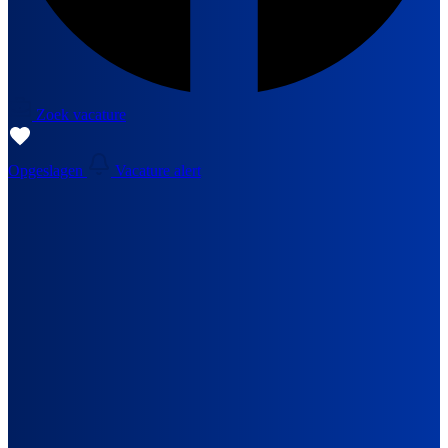
Zoek vacature
Opgeslagen
Vacature alert