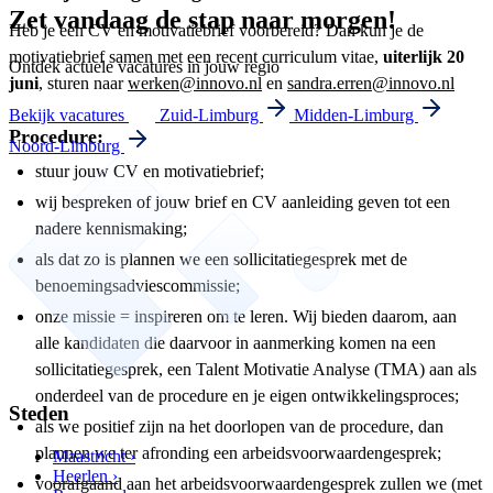
Zet vandaag de stap naar morgen!
Heb je een CV en motivatiebrief voorbereid? Dan kun je de
motivatiebrief samen met een recent curriculum vitae,
uiterlijk 20
Ontdek actuele vacatures in jouw regio
juni
, sturen naar
werken@innovo.nl
en
sandra.erren@innovo.nl
Bekijk vacatures
Zuid-Limburg
Midden-Limburg
Procedure:
Noord-Limburg
stuur jouw CV en motivatiebrief;
wij bespreken of jouw brief en CV aanleiding geven tot een
nadere kennismaking;
als dat zo is plannen we een sollicitatiegesprek met de
benoemingsadviescommissie;
onze missie = inspireren om te leren. Wij bieden daarom, aan
alle kandidaten die daarvoor in aanmerking komen na een
sollicitatiegesprek, een Talent Motivatie Analyse (TMA) aan als
onderdeel van de procedure en je eigen ontwikkelingsproces;
Steden
als we positief zijn na het doorlopen van de procedure, dan
plannen we ter afronding een arbeidsvoorwaardengesprek;
Maastricht ›
Heerlen ›
voorafgaand aan het arbeidsvoorwaardengesprek zullen we (met