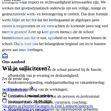
leerlingen, waar respect en rechtvaardigheid kernwaarden zijn. We
werken met groepsdynamisch onderwijs om een veilige, rustige en
gestructureerde werk- en leeromgeving te creëren. Dat deze formule
werkt blijkt uit het feit dat het leerlingaantal de afgelopen jaren
enorm is toegenomen en we verwachten de komende jaren nog veel
meer te groeien! Keer op keer geven mensen die de school
binnenkomen aan dat er rust, openheid en warmte heerst binnen de
school. Dat is voor ons het belangrijkste beginsel om les te kunnen
geven aan onze leerlingen.
Ons aanbod
Wil je solliciteren?
Salaris volgens CAO PO in de schaal passend bij de functie,
afhankelijk van je ervaring en deskundigheid;
Zet de eerste stap
Reiskostenvergoeding, eindejaarsuitkering en vakantietoeslag;
Flexibele invulling van de werkdagen;
Solliciteer direct
Geplaatst:
1 maand geleden
Gemotiveerd bestuur dat in jou als persoon en professional
Sluitingsdatum:
20-09-2026
investeert d.m.v. opleidingen, cursussen, coaching;
Vacatures in Heerlen
Vacatures in Zuid Limburg
Onderwijs
Mogelijkheid tot specialiseren op uiteenlopende gebieden;
vacatures
Vacatures in Heerlen