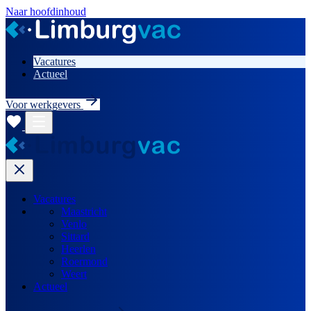
Naar hoofdinhoud
Vacatures
Actueel
Voor werkgevers
Vacatures
Maastricht
Venlo
Sittard
Heerlen
Roermond
Weert
Actueel