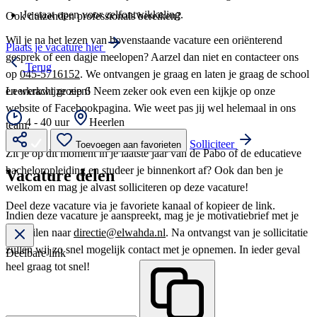
Je staat open voor zelfontwikkeling.
Ook duizenden professionals bereiken?
Wil je na het lezen van bovenstaande vacature een oriënterend
Plaats je vacature hier
gesprek of een dagje meelopen? Aarzel dan niet en contacteer ons
Terug
op
045-5716152
. We ontvangen je graag en laten je graag de school
en werkwijze zien! Neem zeker ook even een kijkje op onze
Leerkracht groep 6
website of Facebookpagina. Wie weet pas jij wel helemaal in ons
4 - 40 uur
Heerlen
team.
Solliciteer
Toevoegen aan favorieten
Zit je op dit moment in je laatste jaar van de Pabo of de educatieve
bacheloropleiding en studeer je binnenkort af? Ook dan ben je
Vacature delen
welkom en mag je alvast solliciteren op deze vacature!
Deel deze vacature via je favoriete kanaal of kopieer de link.
Indien deze vacature je aanspreekt, mag je je motivatiebrief met je
cv mailen naar
directie@elwahda.nl
. Na ontvangst van je sollicitatie
zullen wij zo snel mogelijk contact met je opnemen. In ieder geval
Deelbare link
heel graag tot snel!