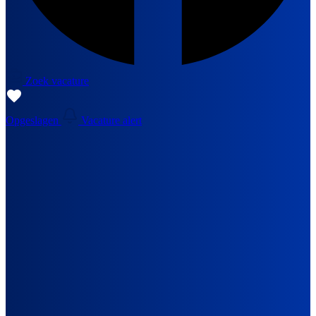
Zoek vacature
Opgeslagen
Vacature alert