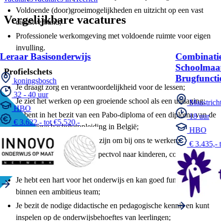
Voldoende (door)groeimogelijkheden en uitzicht op een vast
Vergelijkbare vacatures
dienstverband;
Professionele werkomgeving met voldoende ruimte voor eigen
invulling.
Leraar Basisonderwijs
Combinatie
Schoolmaat
Profielschets
Brugfuncti
koningsbosch
Je draagt zorg en verantwoordelijkheid voor de lessen;
32 - 40 uur
Je ziet het werken op een groeiende school als een uitdaging;
Maastrich
HBO
Je bent in het bezit van een Pabo-diploma of een diploma van de
18 uur
€ 3.622,- tot €5.520,-
educatieve bacheloropleiding in België;
HBO
Je hoeft geen moslim(a) te zijn om bij ons te werken;
€ 3.435,- 
Je bent open, eerlijk en respectvol naar kinderen, collega’s en
ouders;
Je hebt een hart voor het onderwijs en kan goed functioneren
binnen een ambitieus team;
Je bezit de nodige didactische en pedagogische kennis en kunt
inspelen op de onderwijsbehoeftes van leerlingen;