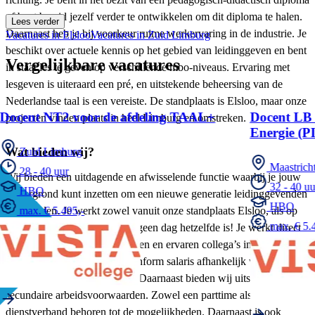
of bent bereid jezelf verder te ontwikkelen om dit diploma te halen.
Lees verder
Daarnaast heb je bij voorkeur ruime werkervaring in de industrie. Je
Vacatures in Elsloo
Vacatures in Zuid Limburg
beschikt over actuele kennis op het gebied van leidinggeven en bent
Vergelijkbare vacatures
in staat les te geven op verschillende mbo-niveaus. Ervaring met
lesgeven is uiteraard een pré, en uitstekende beheersing van de
Nederlandse taal is een vereiste. De standplaats is Elsloo, maar onze
Docent NT2 voor de afdeling TAAL+
Docent LB 
projecten vinden plaats in heel Limburg en omstreken.
Energie (P
Wat bieden wij?
Zuid Limburg
Maastrich
28 - 40 uur
Wij bieden een uitdagende en afwisselende functie waarbij je jouw
32 - 40 uu
HBO
achtergrond kunt inzetten om een nieuwe generatie leidinggevenden
HBO
op te leiden. Je werkt zowel vanuit onze standplaats Elsloo, als op
max. € 5.495,-
max. € 5.4
locatie bij de klant, waardoor geen dag hetzelfde is! Je werkt direct
samen met ambitieuze, gedreven en ervaren collega’s in een hecht
team. Wij bieden een marktconform salaris afhankelijk van
opgedane kennis en ervaring. Daarnaast bieden wij uitstekende
secundaire arbeidsvoorwaarden. Zowel een parttime als fulltime
dienstverband behoren tot de mogelijkheden. Daarnaast is ook