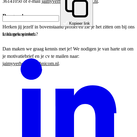
36141050 of e-mail
jaimyverhoeff@technicom.nl
.
Reageer!
Kopieer link
Herken jij jezelf in bovenstaand profiel en zie je het zitten om bij ons
te komen werken?
Link gekopieerd.
Dan maken we graag kennis met je! We nodigen je van harte uit om
je motivatiebrief en je cv te mailen naar:
jaimyverhoeff@technicom.nl
.