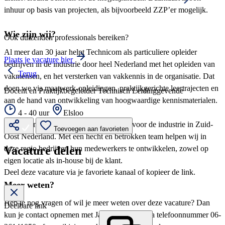
inhuur op basis van projecten, als bijvoorbeeld ZZP’er mogelijk.
Wie zijn wij?
Ook duizenden professionals bereiken?
Al meer dan 30 jaar helpt Technicom als particuliere opleider
Plaats je vacature hier
bedrijven in de industrie door heel Nederland met het opleiden van
Terug
vakmensen, en het versterken van vakkennis in de organisatie. Dat
doen we via maatwerk-opleidingen, praktijkgerichte leertrajecten en
Docent en Praktijkbegeleider Technisch Leidinggevende
aan de hand van ontwikkeling van hoogwaardige kennismaterialen.
4 - 40 uur
Elsloo
Technicom-Zuid is dé opleidingspartner voor de industrie in Zuid-
Toevoegen aan favorieten
Oost Nederland. Met een hecht en betrokken team helpen wij in
deze regio bedrijven hun medewerkers te ontwikkelen, zowel op
Vacature delen
eigen locatie als in-house bij de klant.
Deel deze vacature via je favoriete kanaal of kopieer de link.
Meer weten?
Heb je nog vragen of wil je meer weten over deze vacature? Dan
Deelbare link
kun je contact opnemen met Jaimy Verhoeff via telefoonnummer 06-