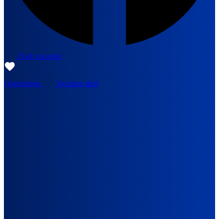
Zoek vacature
Opgeslagen
Vacature alert