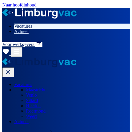
Naar hoofdinhoud
Vacatures
Actueel
Voor werkgevers
Vacatures
Maastricht
Venlo
Sittard
Heerlen
Roermond
Weert
Actueel