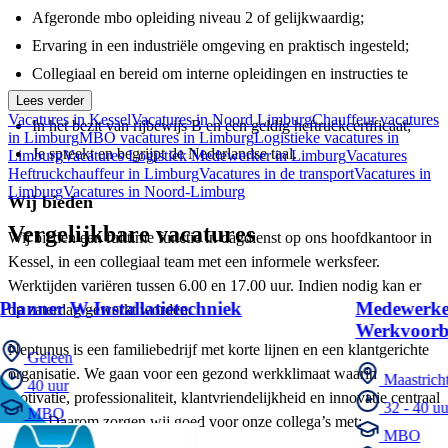
Afgeronde mbo opleiding niveau 2 of gelijkwaardig;
Ervaring in een industriële omgeving en praktisch ingesteld;
Collegiaal en bereid om interne opleidingen en instructies te
volgen;
Lees verder
Vacatures in Kessel
Vacatures in Noord Limburg
Chauffeur vacatures
In het bezit van rijbewijs B en een geldig heftruckcertificaat;
in Limburg
MBO vacatures in Limburg
Logistieke vacatures in
Je spreekt en begrijpt de Nederlandse taal.
Limburg
Vacatures Logistiek Medewerker in Limburg
Vacatures
Heftruckchauffeur in Limburg
Vacatures in de transport
Vacatures in
Limburg
Vacatures in Noord-Limburg
Wij bieden
Vergelijkbare vacatures
Wij bieden een fulltime functie in dagdienst op ons hoofdkantoor in
Kessel, in een collegiaal team met een informele werksfeer.
Werktijden variëren tussen 6.00 en 17.00 uur. Indien nodig kan er
Planner W-Installatietechniek
Medewerke
op zaterdag gewerkt worden.
Werkvoorbe
Neptunus is een familiebedrijf met korte lijnen en een klantgerichte
Geleen
organisatie. We gaan voor een gezond werkklimaat waarin
Maastrich
40 uur
motivatie, professionaliteit, klantvriendelijkheid en innovatie centraal
32 - 40 uu
MBO
staan. Daarom zorgen wij goed voor onze collega’s met:
MBO