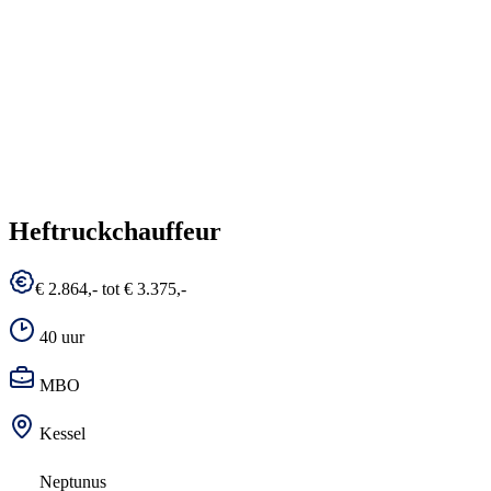
Heftruckchauffeur
€ 2.864,- tot € 3.375,-
40 uur
MBO
Kessel
Neptunus