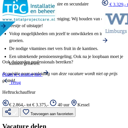
Een goed pakket aan primaire en secundaire
€ 3.329,- 
arbeidsvoorwaarden.
Een actieve personeelsvereniging; Wij houden van een goed
feestje of uitstapje!
Volop mogelijkheden om jezelf te ontwikkelen en intern te
groeien.
De nodige vitamines met vers fruit in de kantines.
Een uitstekende pensioensregeling; Ook na je loopbaan moet je
Ook duizenden professionals bereiken?
kunnen genieten.
Acquisitie naar aanleiding van deze vacature wordt niet op prijs
Plaats je vacature hier
gesteld.
Terug
Heftruckchauffeur
€ 2.864,- tot € 3.375,-
40 uur
Kessel
Toevoegen aan favorieten
Vacature delen