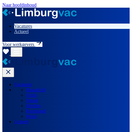
Naar hoofdinhoud
Vacatures
Actueel
Voor werkgevers
Vacatures
Maastricht
Venlo
Sittard
Heerlen
Roermond
Weert
Actueel