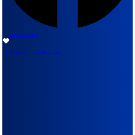
Zoek vacature
Opgeslagen
Vacature alert