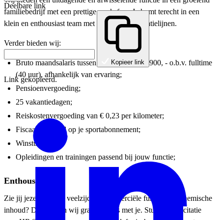
Deelbare link
familiebedrijf met een prettige werksfeer. Je komt terecht in een
klein en enthousiast team met korte communicatielijnen.
Verder bieden wij:
Bruto maandsalaris tussen € 2.900,- en € 3.900, - o.b.v. fulltime
Kopieer link
(40 uur), afhankelijk van ervaring;
Link gekopieerd.
Pensioenvergoeding;
25 vakantiedagen;
Reiskostenvergoeding van € 0,23 per kilometer;
Fiscaal voordeel op je sportabonnement;
Winstuitkering;
Opleidingen en trainingen passend bij jouw functie;
Enthousiast?
Zie jij jezelf in deze veelzijdige commerciële functie met chemische
inhoud? Dan maken wij graag kennis met je. Stuur je sollicitatie