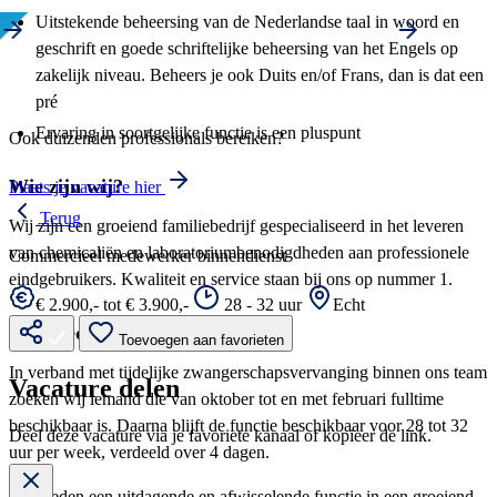
Uitstekende beheersing van de Nederlandse taal in woord en
geschrift en goede schriftelijke beheersing van het Engels op
zakelijk niveau. Beheers je ook Duits en/of Frans, dan is dat een
pré
Ervaring in soortgelijke functie is een pluspunt
Ook duizenden professionals bereiken?
Wie zijn wij?
Plaats je vacature hier
Terug
Wij zijn een groeiend familiebedrijf gespecialiseerd in het leveren
van chemicaliën en laboratoriumbenodigdheden aan professionele
Commercieel medewerker binnendienst
eindgebruikers. Kwaliteit en service staan bij ons op nummer 1.
€ 2.900,- tot € 3.900,-
28 - 32 uur
Echt
Wat bieden wij jou?
Toevoegen aan favorieten
In verband met tijdelijke zwangerschapsvervanging binnen ons team
Vacature delen
zoeken wij iemand die van oktober tot en met februari fulltime
beschikbaar is. Daarna blijft de functie beschikbaar voor 28 tot 32
Deel deze vacature via je favoriete kanaal of kopieer de link.
uur per week, verdeeld over 4 dagen.
Wij bieden een uitdagende en afwisselende functie in een groeiend