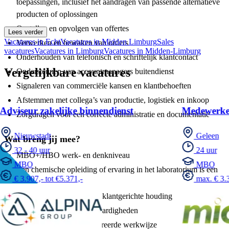
toepassingen, inclusief het aandragen van passende alternatieve
producten of oplossingen
Opstellen en opvolgen van offertes
Lees verder
Vacatures in Echt
Vacatures in Midden Limburg
Sales
Verwerken en bewaken van orders
vacatures
Vacatures in Limburg
Vacatures in Midden-Limburg
Onderhouden van telefonisch en schriftelijk klantcontact
Vergelijkbare vacatures
Ondersteunen van accountmanagers buitendienst
Signaleren van commerciële kansen en klantbehoeften
Afstemmen met collega’s van productie, logistiek en inkoop
Adviseur zakelijke binnendienst
Medewerke
Zorgdragen voor een correcte administratie en documentatie
Nieuwstadt
Geleen
Wat breng jij mee?
32 - 40 uur
24 uur
MBO+/HBO werk- en denkniveau
MBO
MBO
Een chemische opleiding of ervaring in het laboratorium is een
€ 3.907,- tot €5.371,-
max. € 3.3
pré
Commerciële instelling en klantgerichte houding
Goede communicatieve vaardigheden
Nauwkeurige en gestructureerde werkwijze