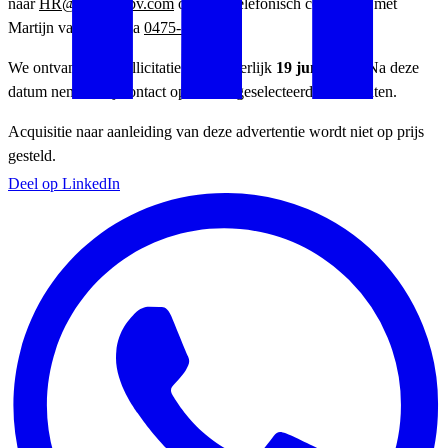
naar
HR@vanheesbv.com
of neem telefonisch contact op met
Martijn van Hees via
0475-729469
.
We ontvangen je sollicitatie graag uiterlijk
19 juni 2026
. Na deze
datum nemen wij contact op met de geselecteerde kandidaten.
Acquisitie naar aanleiding van deze advertentie wordt niet op prijs
gesteld.
Deel op LinkedIn