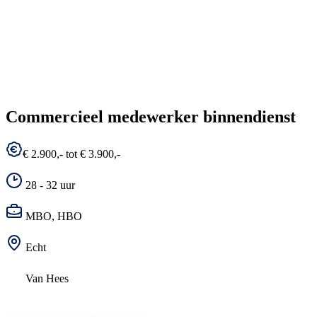
Commercieel medewerker binnendienst
€ 2.900,- tot € 3.900,-
28 - 32 uur
MBO, HBO
Echt
Van Hees