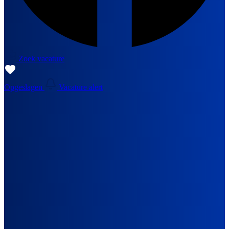
Zoek vacature
Opgeslagen
Vacature alert