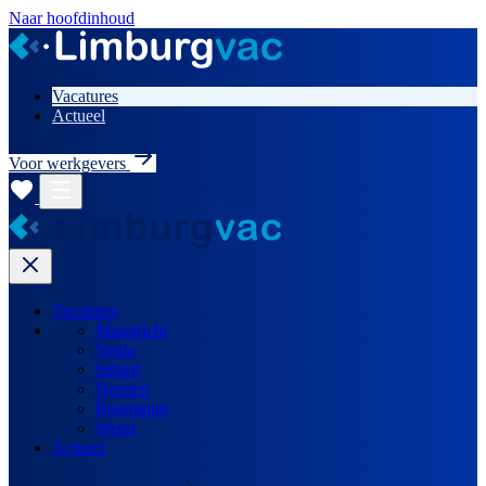
Naar hoofdinhoud
Vacatures
Actueel
Voor werkgevers
Vacatures
Maastricht
Venlo
Sittard
Heerlen
Roermond
Weert
Actueel