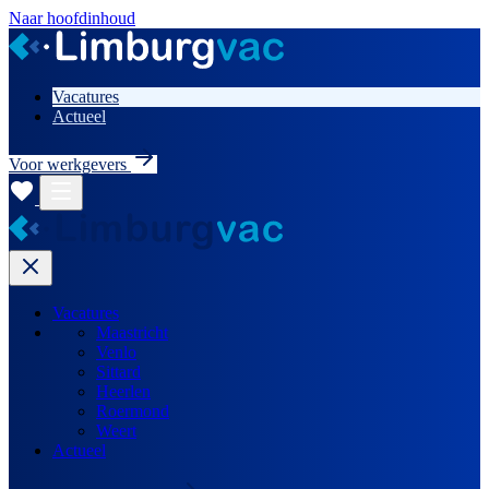
Naar hoofdinhoud
Vacatures
Actueel
Voor werkgevers
Vacatures
Maastricht
Venlo
Sittard
Heerlen
Roermond
Weert
Actueel