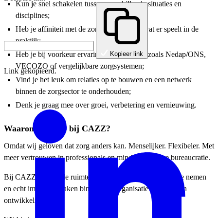
Kun je snel schakelen tussen verschillende situaties en
disciplines;
Heb je affiniteit met de zorg en begrijp je wat er speelt in de
praktijk;
Heb je bij voorkeur ervaring met systemen zoals Nedap/ONS,
Kopieer link
VECOZO of vergelijkbare zorgsystemen;
Link gekopieerd.
Vind je het leuk om relaties op te bouwen en een netwerk
binnen de zorgsector te onderhouden;
Denk je graag mee over groei, verbetering en vernieuwing.
Waarom werken bij CAZZ?
Omdat wij geloven dat zorg anders kan. Menselijker. Flexibeler. Met
meer vertrouwen in professionals en minder onnodige bureaucratie.
Bij CAZZ krijg je de ruimte om mee te denken, initiatief te nemen
en echt impact te maken binnen een organisatie die volop in
ontwikkeling is.