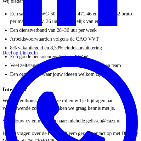
Wij bieden jou:
Een salaris in FWG 50 tussen € 3.471,46 en € 4.659,42 bruto
per maand (o.b.v. 36 uur), afhankelijk van ervaring
Een dienstverband van 28–36 uur per week
Arbeidsvoorwaarden volgens de CAO VVT
8% vakantiegeld en 8,33% eindejaarsuitkering
Deel op LinkedIn
Een goede pensioenregeling via PFZW
Veel zelfstandigheid, korte lijnen en een betrokken team
Een organisatie waar jouw ideeën welkom zijn
Interesse?
Word jij enthousiast van deze rol en wil je bijdragen aan
vernieuwende zorg? Dan maken we graag kennis met je.
Stuur jouw cv en motivatie naar:
michelle.gelissen@cazz.nl
Heb je vragen over de functie? Neem gerust contact op met Danielle
Moonen via
06-33949435
.