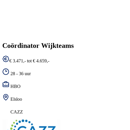
Coördinator Wijkteams
€ 3.471,- tot € 4.659,-
28 - 36 uur
HBO
Elsloo
CAZZ