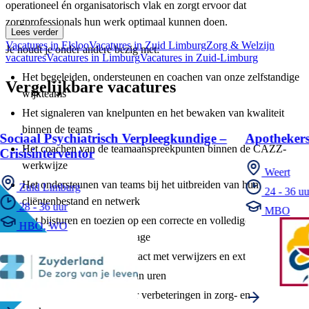
operationeel én organisatorisch vlak en zorgt ervoor dat
zorgprofessionals hun werk optimaal kunnen doen.
Lees verder
Vacatures in Elsloo
Vacatures in Zuid Limburg
Zorg & Welzijn
Je houdt je onder andere bezig met:
vacatures
Vacatures in Limburg
Vacatures in Zuid-Limburg
Het begeleiden, ondersteunen en coachen van onze zelfstandige
Vergelijkbare vacatures
wijkteams
Het signaleren van knelpunten en het bewaken van kwaliteit
binnen de teams
Sociaal Psychiatrisch Verpleegkundige –
Apothekers
Het coachen van de teamaanspreekpunten binnen de CAZZ-
Crisisinterventor
werkwijze
Weert
Het ondersteunen van teams bij het uitbreiden van hun
Zuid Limburg
24 - 36 uu
cliëntenbestand en netwerk
28 - 36 uur
MBO
Het bijsturen en toezien op een correcte en volledige
HBO, WO
dossieropbouw en rapportage
Het onderhouden van contact met verwijzers en externe partijen
Het incidenteel fiatteren van uren
Het actief meedenken over verbeteringen in zorg- en