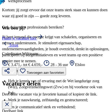
werkprocessen
Kortom: jij zorgt ervoor dat onze teams sterk staan en kunnen doen
waar zij goed in zijn — goede zorg leveren.
Ook duizenden professionals bereiken?
Wie ben jij?
Jij bent iemand die energie krijgt van schakelen, organiseren en
Plaats je vacature hier
mensen ondersteunen. Je stimuleert eigenaarschap,
Terug
ondernemersvaardigheden, je houdt overzicht, denkt in oplossingen,
Coördinator Wijkteams
participeert bij burgerinitiatieven en weet teams op een positieve
manier mee te nemen.
€ 3.471,- tot € 4.659,-
28 - 36 uur
Elsloo
Daarnaast:
Toevoegen aan favorieten
Heb je kennis van of ervaring met de Wet langdurige zorg
Vacature delen
(Wlz), Zorgverzekeringswet (Zvw) en bij voorkeur ook van
Pgb;
Deel deze vacature via je favoriete kanaal of kopieer de link.
Werk je nauwkeurig, zelfstandig en gestructureerd;
Ben je communicatief sterk en verbindend;
Deelbare link