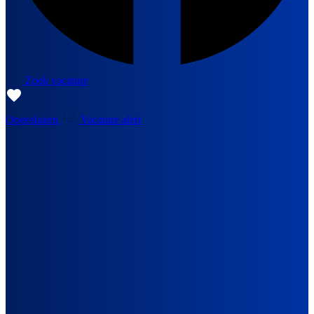
Zoek vacature
Opgeslagen
Vacature alert