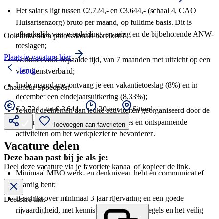
Het salaris ligt tussen €2.724,- en €3.644,- (schaal 4, CAO
Huisartsenzorg) bruto per maand, op fulltime basis. Dit is
afhankelijk van je opleiding, ervaring en de bijbehorende ANW-
Ook duizenden professionals bereiken?
toeslagen;
Plaats je vacature hier
Contract voor bepaalde tijd, van 7 maanden met uitzicht op een
Terug
vast dienstverband;
In de maand mei ontvang je een vakantietoeslag (8%) en in
Chauffeur Spoedpost
december een eindejaarsuitkering (8,33%);
€ 2.724,- tot € 3.644,-
20 uur
Sittard
Je kunt deelnemen aan leuke activiteiten georganiseerd door de
Personeelsvereniging, zoals teamuitjes en ontspannende
Toevoegen aan favorieten
activiteiten om het werkplezier te bevorderen.
Vacature delen
Deze baan past bij je als je:
Deel deze vacature via je favoriete kanaal of kopieer de link.
Minimaal MBO werk- en denkniveau hebt en communicatief
vaardig bent;
Beschikt over minimaal 3 jaar rijervaring en een goede
Deelbare link
rijvaardigheid, met kennis van de verkeersregels en het veilig