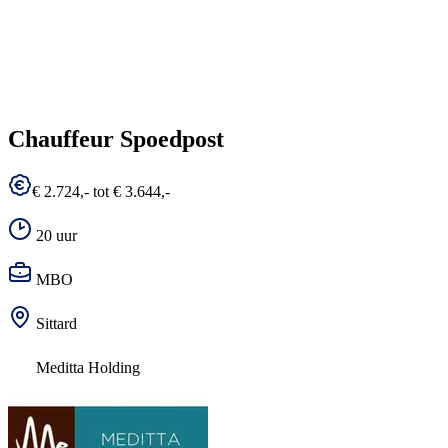
Chauffeur Spoedpost
€ 2.724,- tot € 3.644,-
20 uur
MBO
Sittard
Meditta Holding