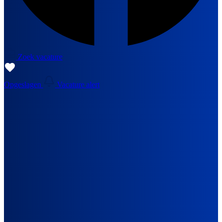
Zoek vacature
Opgeslagen
Vacature alert