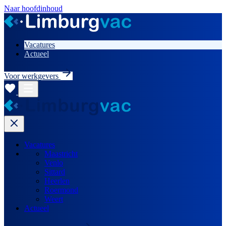
Naar hoofdinhoud
Vacatures
Actueel
Voor werkgevers
Vacatures
Maastricht
Venlo
Sittard
Heerlen
Roermond
Weert
Actueel