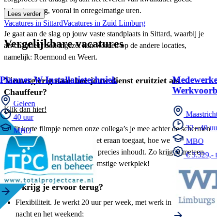
huisartsenzorg, vooral in onregelmatige uren.
Lees verder
Vacatures in Sittard
Vacatures in Zuid Limburg
Je gaat aan de slag op jouw vaste standplaats in Sittard, waarbij je
Vergelijkbare vacatures
als chauffeur ook ingezet kan worden op de andere locaties,
namelijk: Roermond en Weert.
Planner W-Installatietechniek
Medewerke
Nieuwsgierig naar hoe jouw dienst eruitziet als
Werkvoorbe
Chauffeur?
Geleen
Klik dan hier!
Maastrich
40 uur
32 - 40 uu
In dit korte filmpje nemen onze collega’s je mee achter de schermen
MBO
op de Spoedpost. Je ziet hoe het eraan toegaat, hoe we
MBO
samenwerken en wat jouw rol precies inhoudt. Zo krijg je meteen
€ 3.329,- 
een écht beeld van jouw toekomstige werkplek!
Wat krijg je ervoor terug?
Flexibiliteit. Je werkt 20 uur per week, met werk in de avond,
nacht en het weekend;