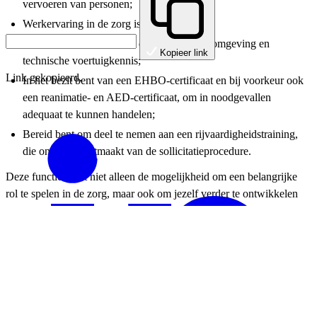
vervoeren van personen;
Werkervaring in de zorg is een pré;
Over kennis beschikt van de geografische omgeving en
Kopieer link
technische voertuigkennis;
Link gekopieerd.
In het bezit bent van een EHBO-certificaat en bij voorkeur ook
een reanimatie- en AED-certificaat, om in noodgevallen
adequaat te kunnen handelen;
Bereid bent om deel te nemen aan een rijvaardigheidstraining,
die onderdeel uitmaakt van de sollicitatieprocedure.
Deze functie biedt niet alleen de mogelijkheid om een belangrijke
rol te spelen in de zorg, maar ook om jezelf verder te ontwikkelen
binnen een dynamische en ondersteunende werkomgeving.
Word jij onze nieuwe collega?
Ben jij enthousiast en sta je al in de startblokken om te solliciteren?
Klik dan op de knop ‘Solliciteren’ en laat je CV en motivatiebrief
achter!