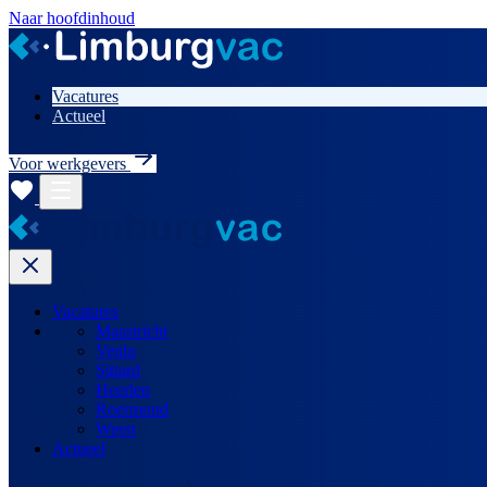
Naar hoofdinhoud
Vacatures
Actueel
Voor werkgevers
Vacatures
Maastricht
Venlo
Sittard
Heerlen
Roermond
Weert
Actueel