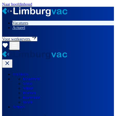
Naar hoofdinhoud
Vacatures
Actueel
Voor werkgevers
Vacatures
Maastricht
Venlo
Sittard
Heerlen
Roermond
Weert
Actueel