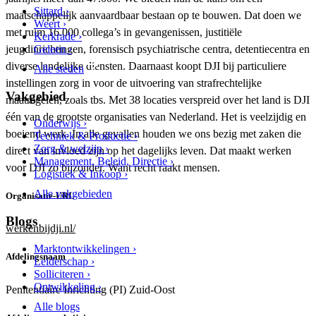
Sittard ›
maatschappelijk aanvaardbaar bestaan op te bouwen. Dat doen we
Weert ›
met ruim 16.000 collega’s in gevangenissen, justitiële
Kerkrade ›
Geleen ›
jeugdinrichtingen, forensisch psychiatrische centra, detentiecentra en
diverse landelijke diensten. Daarnaast koopt DJI bij particuliere
Alle steden
instellingen zorg in voor de uitvoering van strafrechtelijke
Vakgebied
maatregelen, zoals tbs. Met 38 locaties verspreid over het land is DJI
één van de grootste organisaties van Nederland. Het is veelzijdig en
Onderwijs ›
boeiend werk. In alle gevallen houden we ons bezig met zaken die
Techniek & Productie ›
Zorg & welzijn ›
direct van invloed zijn op het dagelijks leven. Dat maakt werken
Management, Beleid, Directie ›
voor DJI zo bijzonder. Want recht raakt mensen.
Logistiek & Inkoop ›
Alle vakgebieden
Organisatie-URL
Blogs
werkenbijdji.nl/
Marktontwikkelingen ›
Afdelingsnaam
Leiderschap ›
Solliciteren ›
Ontwikkeling ›
Penitentiaire Inrichting (PI) Zuid-Oost
Alle blogs