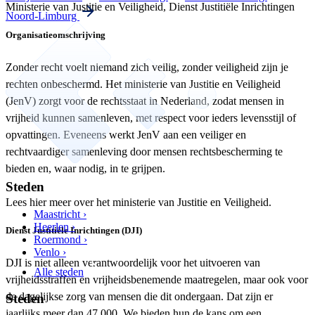
Ministerie van Justitie en Veiligheid, Dienst Justitiële Inrichtingen
Noord-Limburg
Organisatieomschrijving
Zonder recht voelt niemand zich veilig, zonder veiligheid zijn je
rechten onbeschermd. Het ministerie van Justitie en Veiligheid
(JenV) zorgt voor de rechtsstaat in Nederland, zodat mensen in
vrijheid kunnen samenleven, met respect voor ieders levensstijl of
opvattingen. Eveneens werkt JenV aan een veiliger en
rechtvaardiger samenleving door mensen rechtsbescherming te
bieden en, waar nodig, in te grijpen.
Steden
Lees hier meer over het ministerie van Justitie en Veiligheid.
Maastricht ›
Heerlen ›
Dienst Justitiële Inrichtingen (DJI)
Roermond ›
Venlo ›
DJI is niet alleen verantwoordelijk voor het uitvoeren van
Alle steden
vrijheidsstraffen en vrijheidsbenemende maatregelen, maar ook voor
de dagelijkse zorg van mensen die dit ondergaan. Dat zijn er
Steden
jaarlijks meer dan 47.000. We bieden hun de kans om een