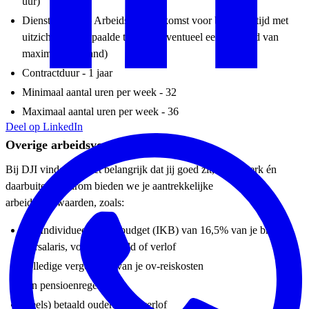
uur)
Dienstverband - Arbeidsovereenkomst voor bepaalde tijd met
uitzicht op onbepaalde tijd (met eventueel een proeftijd van
maximaal 1 maand)
Contractduur - 1 jaar
Minimaal aantal uren per week - 32
Maximaal aantal uren per week - 36
Deel op LinkedIn
Overige arbeidsvoorwaarden
Bij DJI vinden we het belangrijk dat jij goed zit, op je werk én
daarbuiten. Daarom bieden we je aantrekkelijke
arbeidsvoorwaarden, zoals:
een Individueel Keuzebudget (IKB) van 16,5% van je bruto
jaarsalaris, voor extra geld of verlof
volledige vergoeding van je ov-reiskosten
een pensioenregeling
(deels) betaald ouderschapsverlof