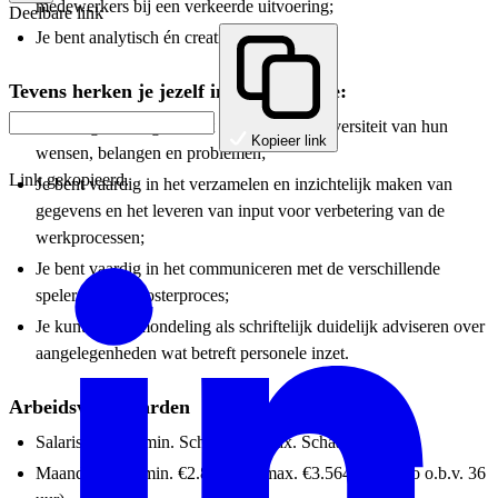
medewerkers bij een verkeerde uitvoering;
Deelbare link
Je bent analytisch én creatief.
Tevens herken je jezelf in het volgende:
Je kunt goed omgaan met mensen en de diversiteit van hun
Kopieer link
wensen, belangen en problemen;
Link gekopieerd.
Je bent vaardig in het verzamelen en inzichtelijk maken van
gegevens en het leveren van input voor verbetering van de
werkprocessen;
Je bent vaardig in het communiceren met de verschillende
spelers in het roosterproces;
Je kunt zowel mondeling als schriftelijk duidelijk adviseren over
aangelegenheden wat betreft personele inzet.
Arbeidsvoorwaarden
Salarisniveau - min. Schaal 06 - max. Schaal 06
Maandsalaris - min. €2.866,00 - max. €3.564,00 (bruto o.b.v. 36