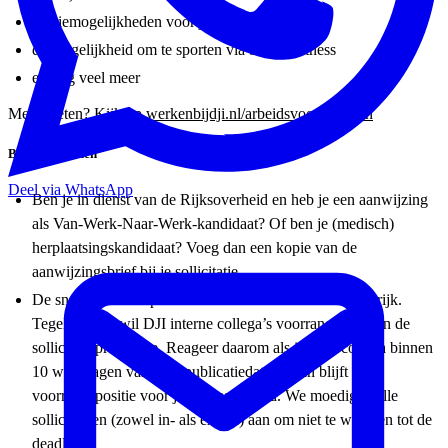
studiemogelijkheden voor je ontwikkeling
de mogelijkheid om te sporten via bedrijfsfitness
en nog veel meer
Meer weten? Kijk op
werkenbijdji.nl/arbeidsvoorwaarden
Bijzonderheden
Deel via WhatsApp
Ben je in dienst van de Rijksoverheid en heb je een aanwijzing
als Van-Werk-Naar-Werk-kandidaat? Of ben je (medisch)
herplaatsingskandidaat? Voeg dan een kopie van de
aanwijzingsbrief bij je sollicitatie.
De snelheid in het proces behouden is voor DJI belangrijk.
Tegelijkertijd wil DJI interne collega’s voorrang geven in de
sollicitatieprocedure. Reageer daarom als interne collega binnen
10 werkdagen vanaf de publicatiedatum, dan blijft die
voorrangspositie voor jou gereserveerd. We moedigen alle
sollicitanten (zowel in- als extern) aan om niet te wachten tot de
deadline.