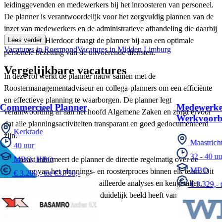
leidinggevenden en medewerkers bij het inroosteren van personeel.
De planner is verantwoordelijk voor het zorgvuldig plannen van de
inzet van medewerkers en de administratieve afhandeling die daarbij
komt kijken. Hierdoor draagt de planner bij aan een optimale
Lees verder
Vacatures in Roermond
Vacatures in Midden Limburg
personele bezetting van de uitvoerende diensten.
Vergelijkbare vacatures
In deze rol werkt de planner nauw samen met de
Roostermanagementadviseur en collega-planners om een efficiënte
en effectieve planning te waarborgen. De planner legt
Commercieel Planner
Medewerke
verantwoording af aan het hoofd Algemene Zaken en zorgt ervoor
Werkvoorbe
dat alle planningsactiviteiten transparant en goed gedocumenteerd
Kerkrade
zijn.
Maastrich
40 uur
32 - 40 uu
Daarnaast informeert de planner de directie regelmatig over de
MBO, HBO
MBO
voortgang van het plannings- en roosterproces binnen elk team. Dit
€ 3.200,- tot €3.750,-
gebeurt door middel van gedetailleerde analyses en kengetallen,
€ 3.329,- 
waardoor de directie altijd een duidelijk beeld heeft van de actuele
stand van zaken.