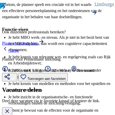
Kortom, de planner speelt een cruciale rol in het waarborgen van
een effectieve personeelsplanning en het ondersteunen van de
organisatie in het behalen van haar doelstellingen.
Functie-eisen
Ook duizenden professionals bereiken?
Je hebt MBO werk- en niveau. Als je niet in het bezit bent van
Plaats je vacature hier
een MBO-diploma, dan wordt een cognitieve capaciteitentest
afgenomen;
Terug
Je hebt kennis van relevante wet- en regelgeving zoals cao Rijk
Planner voor Penitentiaire Inrichting
en Arbeidstijdenwet;
Je hebt kennis van geautomatiseerde systemen waaronder
€ 2.866,- tot € 3.564,-
32 - 36 uur
Roermond
SPExpert en Inplanning;
Toevoegen aan favorieten
Je hebt kennis van modellen en methoden voor het opstellen en
Vacature delen
muteren van roosters.
Je hebt inzicht in de organisatorische- en functionele
Deel deze vacature via je favoriete kanaal of kopieer de link.
verhoudingen binnen de inrichting/vestiging;
Je bent je bewust van de effecten voor de organisatie en