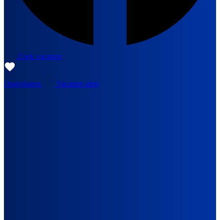
Zoek vacature
Opgeslagen
Vacature alert