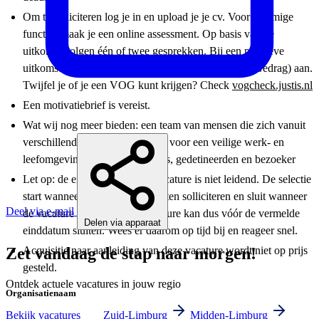
Om te solliciteren log je in en upload je je cv. Voor sommige
functies maak je een online assessment. Op basis van de
uitkomst volgen één of twee gesprekken. Bij een positieve
uitkomst vragen we een VOG (Verklaring Omtrent Gedrag) aan.
Twijfel je of je een VOG kunt krijgen? Check
vogcheck.justis.nl
Een motivatiebrief is vereist.
Wat wij nog meer bieden: een team van mensen die zich vanuit
verschillende expertises inzetten voor een veilige werk- en
leefomgeving voor medewerkers, gedetineerden en bezoeker
Let op: de einddatum van de vacature is niet leidend. De selectie
start wanneer geschikte kandidaten solliciteren en sluit wanneer
Deel via e-mail
de vacature is vervuld. De vacature kan dus vóór de vermelde
Delen via apparaat
einddatum sluiten. Wees er daarom op tijd bij en reageer snel.
Acquisitie naar aanleiding van deze vacature wordt niet op prijs
Zet vandaag de stap naar morgen!
gesteld.
Ontdek actuele vacatures in jouw regio
Organisatienaam
Bekijk vacatures
Zuid-Limburg
Midden-Limburg