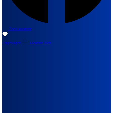
Zoek vacature
Opgeslagen
Vacature alert