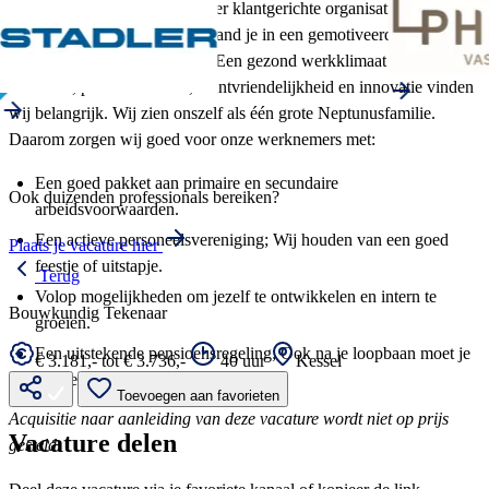
cultuur. Korte lijnen en een zeer klantgerichte organisatie staan bij
ons centraal. Bij Neptunus beland je in een gemotiveerd team met
een zeer informele werksfeer. Een gezond werkklimaat waarin
motivatie, professionaliteit, klantvriendelijkheid en innovatie vinden
wij belangrijk. Wij zien onszelf als één grote Neptunusfamilie.
Daarom zorgen wij goed voor onze werknemers met:
Een goed pakket aan primaire en secundaire
Ook duizenden professionals bereiken?
arbeidsvoorwaarden.
Een actieve personeelsvereniging; Wij houden van een goed
Plaats je vacature hier
feestje of uitstapje.
Terug
Volop mogelijkheden om jezelf te ontwikkelen en intern te
Bouwkundig Tekenaar
groeien.
Een uitstekende pensioensregeling; Ook na je loopbaan moet je
€ 3.181,- tot € 3.736,-
40 uur
Kessel
kunnen genieten.
Toevoegen aan favorieten
Acquisitie naar aanleiding van deze vacature wordt niet op prijs
Vacature delen
gesteld.