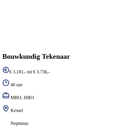
Bouwkundig Tekenaar
€ 3.181,- tot € 3.736,-
40 uur
MBO, HBO
Kessel
Neptunus