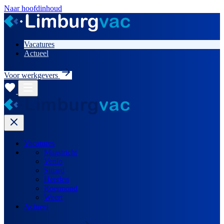
Naar hoofdinhoud
Vacatures
Actueel
Voor werkgevers
Vacatures
Maastricht
Venlo
Sittard
Heerlen
Roermond
Weert
Actueel