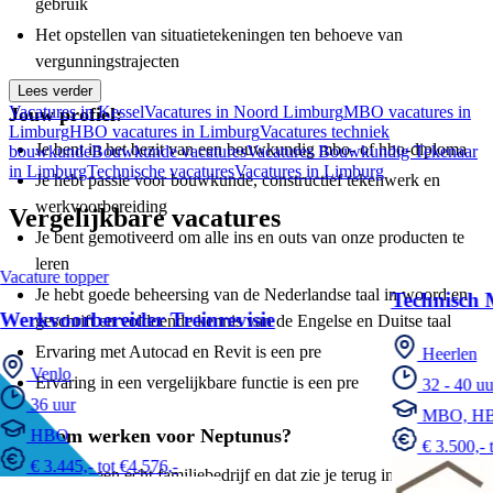
gebruik
Het opstellen van situatietekeningen ten behoeve van
vergunningstrajecten
Lees verder
Vacatures in Kessel
Vacatures in Noord Limburg
MBO vacatures in
Jouw profiel:
Limburg
HBO vacatures in Limburg
Vacatures techniek
Je bent in het bezit van een bouwkundig mbo- of hbo-diploma
bouwkunde
Bouwkunde vacatures
Vacatures Bouwkundig Tekenaar
in Limburg
Technische vacatures
Vacatures in Limburg
Je hebt passie voor bouwkunde, constructief tekenwerk en
werkvoorbereiding
Vergelijkbare vacatures
Je bent gemotiveerd om alle ins en outs van onze producten te
leren
Vacature topper
Je hebt goede beheersing van de Nederlandse taal in woord en
Technisch 
Werkvoorbereider Treinrevisie
geschrift en voldoende kennis van de Engelse en Duitse taal
Ervaring met Autocad en Revit is een pre
Heerlen
Venlo
Ervaring in een vergelijkbare functie is een pre
32 - 40 uu
36 uur
MBO, H
Waarom werken voor Neptunus?
HBO
€ 3.500,- 
€ 3.445,- tot €4.576,-
Neptunus is een echt familiebedrijf en dat zie je terug in onze