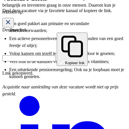
belangrijk en investeren graag in onze mensen. Daarom kun je
Deel deze vacature via je favoriete kanaal of kopieer de link.
rekenen op:
Een goed pakket aan primaire en secundaire
Deelbare link
arbeidsvoorwaarden;
Een actieve personeelsvereniging (ja, we houden van een goed
feestje of uitje);
Volop kansen om jezelf te ontwikkelen en door te groeien;
Vers fruit in de kantines voor een extra dosis vitamines;
Kopieer link
Een uitstekende pensioensregeling; Ook na je loopbaan moet je
Link gekopieerd.
kunnen genieten.
Acquisitie naar aanleiding van deze vacature wordt niet op prijs
gesteld.