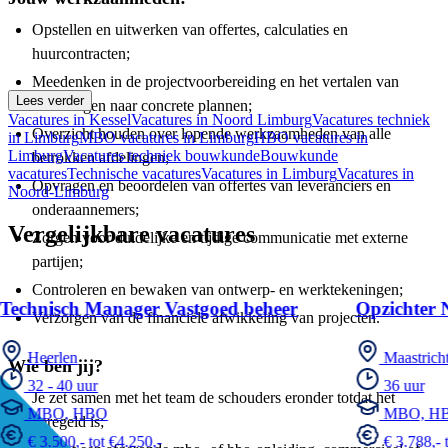
Opstellen en uitwerken van offertes, calculaties en
huurcontracten;
Meedenken in de projectvoorbereiding en het vertalen van
Lees verder
klantvragen naar concrete plannen;
Vacatures in Kessel
Vacatures in Noord Limburg
Vacatures techniek
Overzicht houden over lopende werkzaamheden van alle
in Limburg
MBO vacatures in Limburg
HBO vacatures in
Limburg
Vacatures techniek bouwkunde
Bouwkunde
betrokken afdelingen;
vacatures
Technische vacatures
Vacatures in Limburg
Vacatures in
Opvragen en beoordelen van offertes van leveranciers en
Noord-Limburg
onderaannemers;
Vergelijkbare vacatures
Zorgen voor duidelijke en tijdige communicatie met externe
partijen;
Controleren en bewaken van ontwerp- en werktekeningen;
Technisch Manager Vastgoed beheer
Opzichter 
Verzorgen van de financiële afwikkeling van projecten.
Heerlen
Maastrich
Wie ben jij?
32 - 40 uur
36 uur
Je zet samen met het team de schouders eronder totdat het
MBO, HBO
MBO, H
geregeld is;
€ 3.500,- tot €4.250,-
€ 3.788,- 