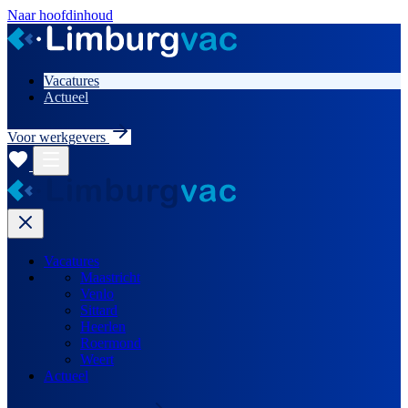
Naar hoofdinhoud
Vacatures
Actueel
Voor werkgevers
Vacatures
Maastricht
Venlo
Sittard
Heerlen
Roermond
Weert
Actueel