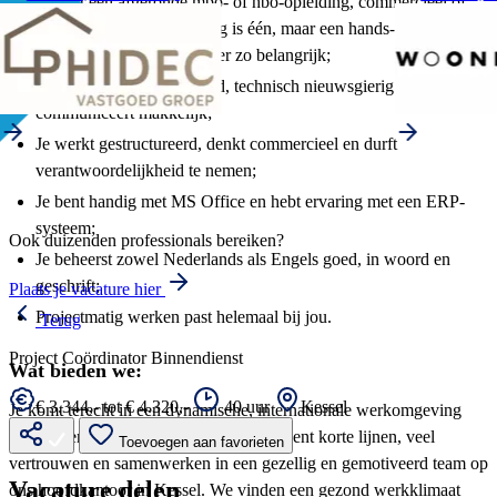
Je hebt een afgeronde mbo- of hbo-opleiding, commercieel of
bouwkundig; een opleiding is één, maar een hands-on
mentaliteit is voor ons zeker zo belangrijk;
Je bent goed georganiseerd, technisch nieuwsgierig en
communiceert makkelijk;
Je werkt gestructureerd, denkt commercieel en durft
verantwoordelijkheid te nemen;
Je bent handig met MS Office en hebt ervaring met een ERP-
systeem;
Ook duizenden professionals bereiken?
Je beheerst zowel Nederlands als Engels goed, in woord en
geschrift;
Plaats je vacature hier
Projectmatig werken past helemaal bij jou.
Terug
Project Coördinator Binnendienst
Wat bieden we:
€ 3.344,- tot € 4.320,-
40 uur
Kessel
Je komt terecht in een dynamische, internationale werkomgeving
binnen een écht familiebedrijf. Dat betekent korte lijnen, veel
Toevoegen aan favorieten
vertrouwen en samenwerken in een gezellig en gemotiveerd team op
Vacature delen
ons hoofdkantoor in Kessel. We vinden een gezond werkklimaat