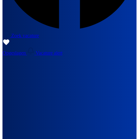
Zoek vacature
Opgeslagen
Vacature alert