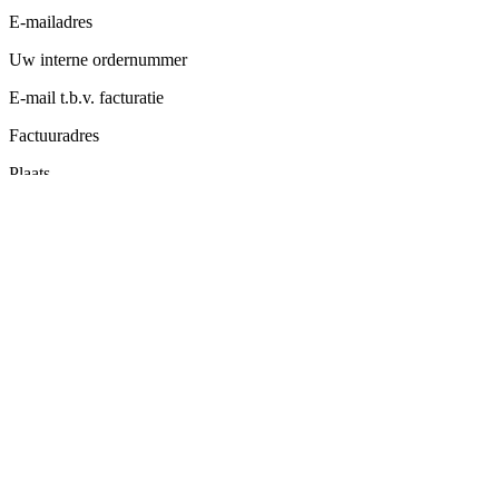
E-mailadres
Uw interne ordernummer
E-mail t.b.v. facturatie
Factuuradres
Plaats
Telefoonnummer
Postcode
Terug
Definitief versturen
Bereik
45.000+ actieve werkzoekenden
60 dagen online zichtbaar
Persoonlijk advies bij schrijven
Direct contact met sollicitanten
Aanpassingen altijd mogelijk
Online binnen 3 kantooruren