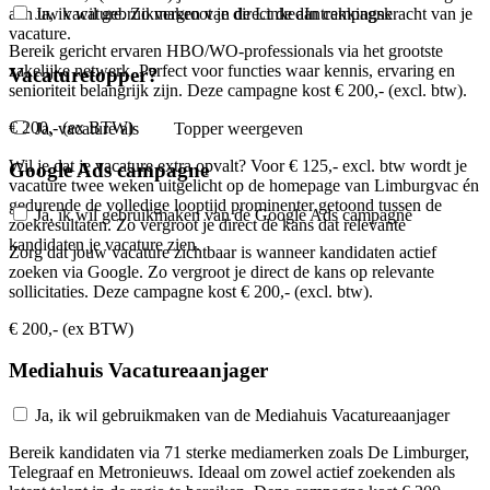
aan uw vacature. Zo vergroot je direct de aantrekkingskracht van je
Ja, ik wil gebruikmaken van de LinkedIn campagne
vacature.
Bereik gericht ervaren HBO/WO-professionals via het grootste
zakelijke netwerk. Perfect voor functies waar kennis, ervaring en
Vacaturetopper?
senioriteit belangrijk zijn. Deze campagne kost € 200,- (excl. btw).
€ 200,- (ex BTW)
Ja, vacature als
Topper
weergeven
Wil je dat je vacature extra opvalt? Voor € 125,- excl. btw wordt je
Google Ads campagne
vacature twee weken uitgelicht op de homepage van Limburgvac én
gedurende de volledige looptijd prominenter getoond tussen de
Ja, ik wil gebruikmaken van de Google Ads campagne
zoekresultaten. Zo vergroot je direct de kans dat relevante
kandidaten je vacature zien.
Zorg dat jouw vacature zichtbaar is wanneer kandidaten actief
zoeken via Google. Zo vergroot je direct de kans op relevante
sollicitaties. Deze campagne kost € 200,- (excl. btw).
€ 200,- (ex BTW)
Mediahuis Vacatureaanjager
Ja, ik wil gebruikmaken van de Mediahuis Vacatureaanjager
Bereik kandidaten via 71 sterke mediamerken zoals De Limburger,
Telegraaf en Metronieuws. Ideaal om zowel actief zoekenden als