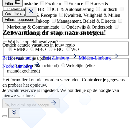
Administratie
Facilitair
Finance
Horeca &
Filter
Detailhandel
HR
ICT & Automatisering
Juridisch
Wis filters
Klantenservice & Receptie
Kwaliteit, Veiligheid & Milieu
Filters toepassen
Logistiek & Inkoop
Management, Beleid & Directie
Marketing & Communicatie
Onderwijs & Onderzoek
Zet vandaag de stap naar morgen!
Sales
Techniek & Productie
Zorg & Welzijn
Wat is je opleidingsniveau?
Ontdek actuele vacatures in jouw regio
VMBO
MBO
HBO
WO
Bekijk vacatures
Zuid-Limburg
Midden-Limburg
Hoevaak wil je updates?
Dagelijks (elke ochtend)
Wekelijks (elke
Noord-Limburg
maandagochtend)
Het formulier kon niet worden verzonden. Controleer je gegevens
en probeer het opnieuw.
Je vacatureservice is ingesteld. We houden je op de hoogte van
nieuwe vacatures.
Ja, houd mij op de hoogte