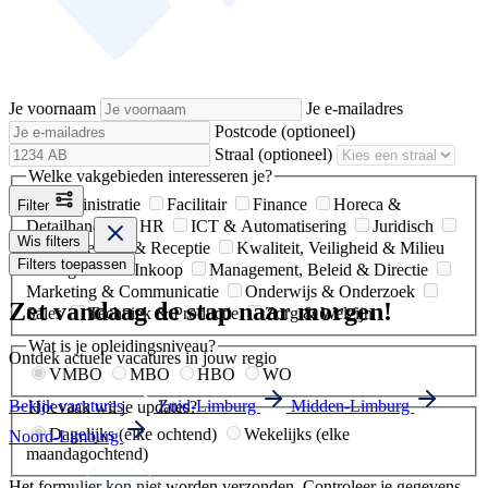
Je voornaam
Je e-mailadres
Postcode
(optioneel)
Straal
(optioneel)
Welke vakgebieden interesseren je?
Administratie
Facilitair
Finance
Horeca &
Filter
Detailhandel
HR
ICT & Automatisering
Juridisch
Wis filters
Klantenservice & Receptie
Kwaliteit, Veiligheid & Milieu
Filters toepassen
Logistiek & Inkoop
Management, Beleid & Directie
Marketing & Communicatie
Onderwijs & Onderzoek
Zet vandaag de stap naar morgen!
Sales
Techniek & Productie
Zorg & Welzijn
Wat is je opleidingsniveau?
Ontdek actuele vacatures in jouw regio
VMBO
MBO
HBO
WO
Bekijk vacatures
Zuid-Limburg
Midden-Limburg
Hoevaak wil je updates?
Dagelijks (elke ochtend)
Wekelijks (elke
Noord-Limburg
maandagochtend)
Het formulier kon niet worden verzonden. Controleer je gegevens