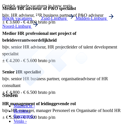
Ontdek actuele vacatures in jouw regio
Medior HR adviseur of P&O specialist
bijv. HR adviseur, HR business partner of P&O adviseur
Bekijk vacatures
Zuid-Limburg
Midden-Limburg
± € 3.600 - € 4.800 bruto p/m
Noord-Limburg
Medior HR professional met project of
beleidsverantwoordelijkheid
bijv. senior HR adviseur, HR projectleider of talent development
specialist
± € 4.200 - € 5.600 bruto p/m
Senior HR specialist
bijv. senior HR business partner, organisatieadviseur of HR
consultant
± € 4.800 - € 6.500 bruto p/m
Steden
HR management of leidinggevende rol
Maastricht ›
bijv. HR manager, manager Personeel en Organisatie of hoofd HR
Heerlen ›
Roermond ›
± € 5.500 - € 7.500 bruto p/m
Venlo ›