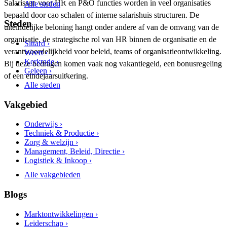
Salarissen voor HR en P&O functies worden in veel organisaties
Alle steden
bepaald door cao schalen of interne salarishuis structuren. De
Steden
uiteindelijke beloning hangt onder andere af van de omvang van de
organisatie, de strategische rol van HR binnen de organisatie en de
Sittard ›
verantwoordelijkheid voor beleid, teams of organisatieontwikkeling.
Weert ›
Kerkrade ›
Bij deze bedragen komen vaak nog vakantiegeld, een bonusregeling
Geleen ›
of een eindejaarsuitkering.
Alle steden
Vakgebied
Onderwijs ›
Techniek & Productie ›
Zorg & welzijn ›
Management, Beleid, Directie ›
Logistiek & Inkoop ›
Alle vakgebieden
Blogs
Marktontwikkelingen ›
Leiderschap ›