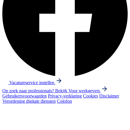
Vacatureservice instellen
Op zoek naar professionals? Bekijk
Voor werkgevers
Gebruikersvoorwaarden
Privacy-verklaring
Cookies
Disclaimer
Verordening digitale diensten
Colofon