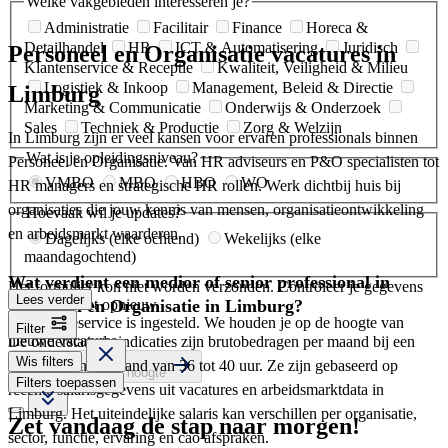
Welke vakgebieden interesseren je?
Administratie
Facilitair
Finance
Horeca &
Detailhandel
HR
ICT & Automatisering
Juridisch
Personeel en Organisatie vacatures in
Klantenservice & Receptie
Kwaliteit, Veiligheid & Milieu
Logistiek & Inkoop
Management, Beleid & Directie
Limburg
Marketing & Communicatie
Onderwijs & Onderzoek
Sales
Techniek & Productie
Zorg & Welzijn
In Limburg zijn er veel kansen voor ervaren professionals binnen
Wat is je opleidingsniveau?
Personeel en Organisatie. Van HR adviseurs en P&O specialisten tot
VMBO
MBO
HBO
WO
HR managers en strategische HR rollen. Werk dichtbij huis bij
organisaties die jouw kennis van mensen, organisatieontwikkeling
Hoevaak wil je updates?
en arbeidsmarkt waarderen.
Dagelijks (elke ochtend)
Wekelijks (elke
maandagochtend)
Wat verdient een medior of senior professional in
Het formulier kon niet worden verzonden. Controleer je gegevens
Lees verder
en probeer het opnieuw.
Personeel en Organisatie in Limburg?
Je vacatureservice is ingesteld. We houden je op de hoogte van
Filter
nieuwe vacatures.
De onderstaande indicaties zijn brutobedragen per maand bij een
Wis filters
fulltime dienstverband van 36 tot 40 uur. Ze zijn gebaseerd op
Ja, houd mij op de hoogte
Filters toepassen
recente salarisgegevens uit vacatures en arbeidsmarktdata in
Limburg. Het uiteindelijke salaris kan verschillen per organisatie,
Zet vandaag de stap naar morgen!
sector, functie, ervaring en cao afspraken.