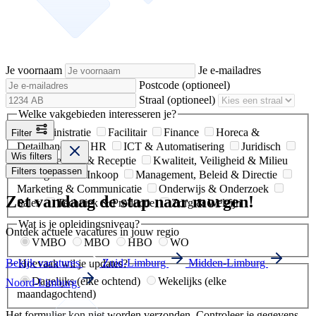
Je voornaam
Je e-mailadres
Postcode
(optioneel)
Straal
(optioneel)
Welke vakgebieden interesseren je?
Administratie
Facilitair
Finance
Horeca &
Filter
Detailhandel
HR
ICT & Automatisering
Juridisch
Wis filters
Klantenservice & Receptie
Kwaliteit, Veiligheid & Milieu
Filters toepassen
Logistiek & Inkoop
Management, Beleid & Directie
Marketing & Communicatie
Onderwijs & Onderzoek
Zet vandaag de stap naar morgen!
Sales
Techniek & Productie
Zorg & Welzijn
Wat is je opleidingsniveau?
Ontdek actuele vacatures in jouw regio
VMBO
MBO
HBO
WO
Bekijk vacatures
Zuid-Limburg
Midden-Limburg
Hoevaak wil je updates?
Dagelijks (elke ochtend)
Wekelijks (elke
Noord-Limburg
maandagochtend)
Het formulier kon niet worden verzonden. Controleer je gegevens