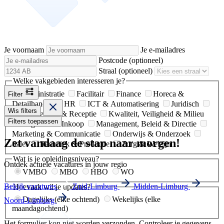
Je voornaam
Je e-mailadres
Postcode
(optioneel)
Straal
(optioneel)
Welke vakgebieden interesseren je?
Administratie
Facilitair
Finance
Horeca &
Filter
Detailhandel
HR
ICT & Automatisering
Juridisch
Wis filters
Klantenservice & Receptie
Kwaliteit, Veiligheid & Milieu
Filters toepassen
Logistiek & Inkoop
Management, Beleid & Directie
Marketing & Communicatie
Onderwijs & Onderzoek
Zet vandaag de stap naar morgen!
Sales
Techniek & Productie
Zorg & Welzijn
Wat is je opleidingsniveau?
Ontdek actuele vacatures in jouw regio
VMBO
MBO
HBO
WO
Bekijk vacatures
Zuid-Limburg
Midden-Limburg
Hoevaak wil je updates?
Dagelijks (elke ochtend)
Wekelijks (elke
Noord-Limburg
maandagochtend)
Het formulier kon niet worden verzonden. Controleer je gegevens