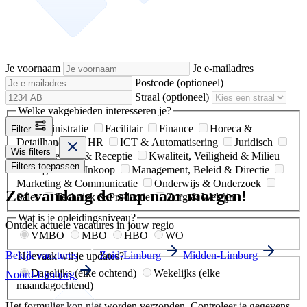
Je voornaam
Je e-mailadres
Postcode
(optioneel)
Straal
(optioneel)
Welke vakgebieden interesseren je?
Administratie
Facilitair
Finance
Horeca &
Filter
Detailhandel
HR
ICT & Automatisering
Juridisch
Wis filters
Klantenservice & Receptie
Kwaliteit, Veiligheid & Milieu
Filters toepassen
Logistiek & Inkoop
Management, Beleid & Directie
Marketing & Communicatie
Onderwijs & Onderzoek
Zet vandaag de stap naar morgen!
Sales
Techniek & Productie
Zorg & Welzijn
Wat is je opleidingsniveau?
Ontdek actuele vacatures in jouw regio
VMBO
MBO
HBO
WO
Bekijk vacatures
Zuid-Limburg
Midden-Limburg
Hoevaak wil je updates?
Dagelijks (elke ochtend)
Wekelijks (elke
Noord-Limburg
maandagochtend)
Het formulier kon niet worden verzonden. Controleer je gegevens