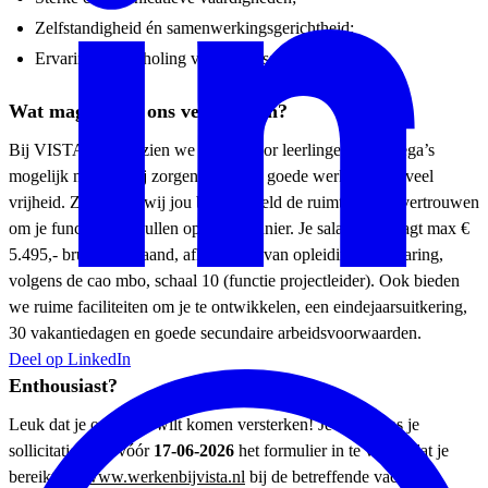
Zelfstandigheid én samenwerkingsgerichtheid;
Ervaring met scholing van volwassenen is een pré.
Wat mag je van ons verwachten?
Bij VISTA college zien we wat jij voor leerlingen en collega’s
mogelijk maakt. Wij zorgen voor een goede werksfeer en veel
vrijheid. Zo bieden wij jou bijvoorbeeld de ruimte én het vertrouwen
om je functie in te vullen op jouw manier. Je salaris bedraagt max €
5.495,- bruto per maand, afhankelijk van opleiding en ervaring,
volgens de cao mbo, schaal 10 (functie projectleider). Ook bieden
we ruime faciliteiten om je te ontwikkelen, een eindejaarsuitkering,
30 vakantiedagen en goede secundaire arbeidsvoorwaarden.
Deel op LinkedIn
Enthousiast?
Leuk dat je ons team wilt komen versterken! Je stuurt ons je
sollicitatie door vóór
17-06-2026
het formulier in te vullen dat je
bereikt via
www.werkenbijvista.nl
bij de betreffende vacature.