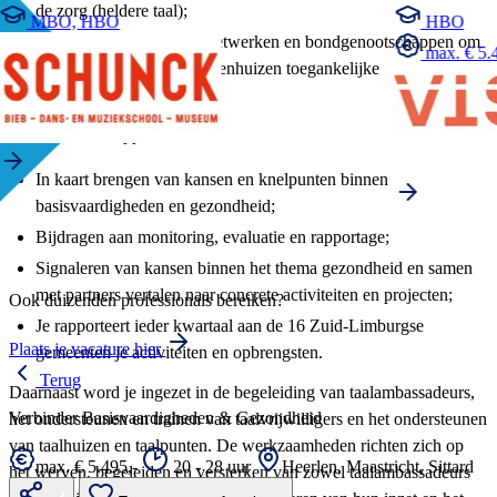
de zorg (heldere taal);
MBO, HBO
HBO
Aansluiten bij regionale netwerken en bondgenootschappen om
max. € 5.4
in samenwerking met ziekenhuizen toegankelijke
dienstverlening te bieden.
Signaleren en rapporteren
In kaart brengen van kansen en knelpunten binnen
basisvaardigheden en gezondheid;
Bijdragen aan monitoring, evaluatie en rapportage;
Signaleren van kansen binnen het thema gezondheid en samen
met partners vertalen naar concrete activiteiten en projecten;
Ook duizenden professionals bereiken?
Je rapporteert ieder kwartaal aan de 16 Zuid-Limburgse
Plaats je vacature hier
gemeenten je activiteiten en opbrengsten.
Terug
Daarnaast word je ingezet in de begeleiding van taalambassadeurs,
Verbinder Basisvaardigheden & Gezondheid
het ondersteunen en trainen van taalvrijwilligers en het ondersteunen
van taalhuizen en taalpunten. De werkzaamheden richten zich op
max. € 5.495,-
20 - 28 uur
Heerlen, Maastricht, Sittard
het werven, begeleiden en versterken van zowel taalambassadeurs