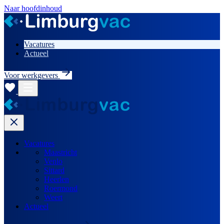
Naar hoofdinhoud
Vacatures
Actueel
Voor werkgevers
Vacatures
Maastricht
Venlo
Sittard
Heerlen
Roermond
Weert
Actueel