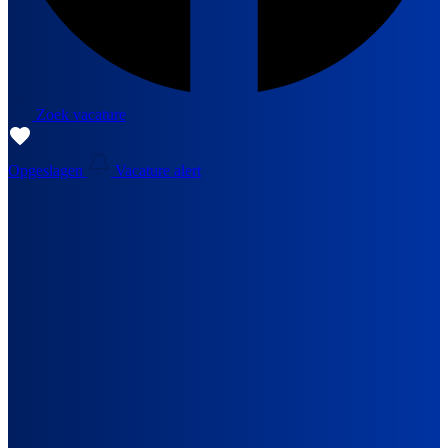
Zoek vacature
Opgeslagen
Vacature alert