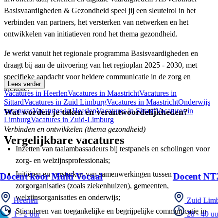
Basisvaardigheden & Gezondheid speel jij een sleutelrol in het
verbinden van partners, het versterken van netwerken en het
ontwikkelen van initiatieven rond het thema gezondheid.
Je werkt vanuit het regionale programma Basisvaardigheden en
draagt bij aan de uitvoering van het regioplan 2025 - 2030, met
specifieke aandacht voor heldere communicatie in de zorg en
Lees verder
inclusie.
Vacatures in Heerlen
Vacatures in Maastricht
Vacatures in
Sittard
Vacatures in Zuid Limburg
Vacatures in Maastricht
Onderwijs
vacatures
Vacatures in Heerlen
Vacatures in Sittard
Vacatures in
Wat worden je taken en verantwoordelijkheden?
Limburg
Vacatures in Zuid-Limburg
Verbinden en ontwikkelen (thema gezondheid)
Vergelijkbare vacatures
Inzetten van taalambassadeurs bij testpanels en scholingen voor
zorg- en welzijnsprofessionals;
Initiëren en versterken van samenwerkingen tussen
Docent koor Multi Vocaal
Docent NT2
zorgorganisaties (zoals ziekenhuizen), gemeenten,
welzijnsorganisaties en onderwijs;
Heerlen
Zuid Lim
Stimuleren van toegankelijke en begrijpelijke communicatie in
1 - 2 uur
28 - 40 uu