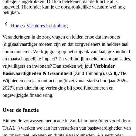
college is ingetrokken. Dit kan betekenen dat de functie al is
ingevuld. Hieronder kun je de oorspronkelijke vacature wel nog
bekijken.
Home
/
Vacatures in Limburg
Veranderingen in de zorg vragen en leiden ertoe dat inwoners
(digi)taalvaardiger moeten zijn en dat zorgverleners in heldere taal
communiceren. Werk jij graag op het snijvlak van taal, gezondheid
en maatschappelijke impact? En verbind jij moeiteloos organisaties,
vrijwilligers en inwoners? Dan zoeken wij jou!
Verbinder
Basisvaardigheden & Gezondheid
(Zuid-Limburg),
0,5-0,7 fte
.
Wij bieden een jaarcontract aan (inzet vanaf start schooljaar 2026-
2027), met uitzicht op verlenging bij goed functioneren en
ongewijzigde financiering.
Over de functie
Binnen de volwasseneneducatie in Zuid-Limburg (uitgevoerd door
TAAL+) werken we aan het versterken van basisvaardigheden van
inwoners: taal, rekenen en digitale vaardigheden. Als verbinder