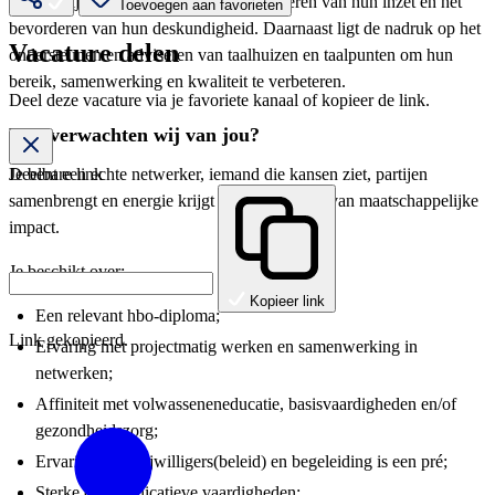
als taalvrijwilligers, inclusief het organiseren van hun inzet en het
Toevoegen aan favorieten
bevorderen van hun deskundigheid. Daarnaast ligt de nadruk op het
Vacature delen
ondersteunen en adviseren van taalhuizen en taalpunten om hun
bereik, samenwerking en kwaliteit te verbeteren.
Deel deze vacature via je favoriete kanaal of kopieer de link.
Wat verwachten wij van jou?
Je bent een echte netwerker, iemand die kansen ziet, partijen
Deelbare link
samenbrengt en energie krijgt van het creëren van maatschappelijke
impact.
Je beschikt over:
Kopieer link
Een relevant hbo-diploma;
Link gekopieerd.
Ervaring met projectmatig werken en samenwerking in
netwerken;
Affiniteit met volwasseneneducatie, basisvaardigheden en/of
gezondheidszorg;
Ervaring met vrijwilligers(beleid) en begeleiding is een pré;
Sterke communicatieve vaardigheden;