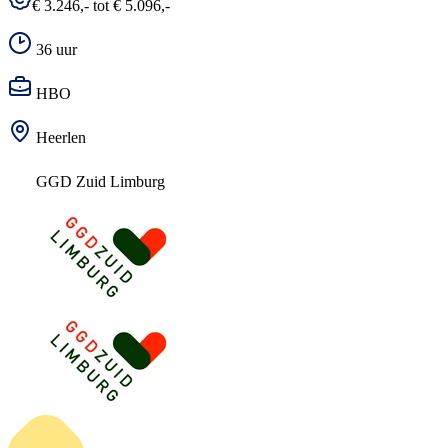
€ 3.246,- tot € 5.096,-
36 uur
HBO
Heerlen
GGD Zuid Limburg