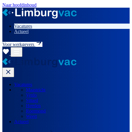
Naar hoofdinhoud
Vacatures
Actueel
Voor werkgevers
Vacatures
Maastricht
Venlo
Sittard
Heerlen
Roermond
Weert
Actueel