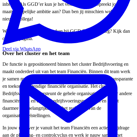
inbreng. Als GGD’er kun je het verschil maken. Spreekt jou deze
maatschappelijke ambitie aan? Dan ben jij misschien wel onze
nieuwe collega!
Wil je meer weten over werken bij GGD Zuid-Limburg? Kijk dan
op onze pagina.
Deel via WhatsApp
Over het cluster en het team
De functie is gepositioneerd binnen het cluster Bedrijfsvoering en
maakt onderdeel uit van het team Financiën. Binnen dit team werk
je samen met betrokken collega’s aan een betrouwbare, transparante
en toekomstbestendige financiële organisatie. Het cluster
Bedrijfsvoering ondersteunt de gehele organisatie met onder andere
financiën, HR en andere bedrijfsvoeringsprocessen en speelt
daarmee een belangrijke rol in het realiseren van de
organisatiedoelstellingen.
In jouw rol lever je vanuit het team Financiën een actieve bijdrage
aan de planning- en controlcyclus en werk je nauw samen met