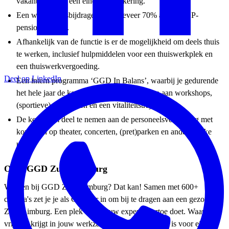
vakantiegeld en een eindejaarsuitkering.
Een werkgeversbijdrage van ongeveer 70% aan je ABP-
pensioenpremie.
Afhankelijk van de functie is er de mogelijkheid om deels thuis
te werken, inclusief hulpmiddelen voor een thuiswerkplek en
een thuiswerkvergoeding.
Deel op LinkedIn
Een intern programma ‘GGD In Balans’, waarbij je gedurende
het hele jaar de kans krijgt om deel te nemen aan workshops,
(sportieve) activiteiten en een vitaliteitstraject.
De keuze om deel te nemen aan de personeelsvereniging met
kortingen op theater, concerten, (pret)parken en andere leuke
uitjes.
Over GGD Zuid-Limburg
Werken bij GGD Zuid-Limburg? Dat kan! Samen met 600+
collega's zet je je als GGD’er in om bij te dragen aan een gezonder
Zuid-Limburg. Een plek waar jouw expertise ertoe doet. Waar je de
vrijheid krijgt in jouw werkzaamheden en er ruimte is voor eigen