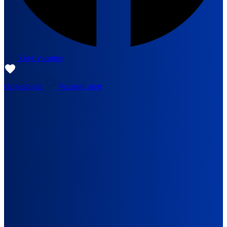
Zoek vacature
Opgeslagen
Vacature alert