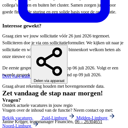
collega’s binnen en buiten het cluster. Samen zorgen jullie voor
goede financiële sturing en een solide basis voor de organisatie.
Interesse gewekt?
Graag zien we jouw sollicitatie vóór 26 juni 2026 tegemoet.
Solliciteren doe je via ons sollicitatieformulier. We kijken uit naar je
sollicitatie en wie weet mogen we je binnenkort welkom heten als
onze nieuwe collega.
De eerste gesprekken vinden plaats op 06 juli 2026. Volgt er een
tweede gesprek dan wordt dat gepland op 09 juli 2026.
Deel via e-mail
Delen via apparaat
Graag alvast rekening houden met bovengenoemde data.
Zet vandaag de stap naar morgen!
Vragen?
Ontdek actuele vacatures in jouw regio
Vragen over de inhoud van de functie? Neem contact op met:
Bekijk vacatures
Zuid-Limburg
Midden-Limburg
Janine Krijger, teammanager Financiën,
06 – 26304651
Noord-Limburg