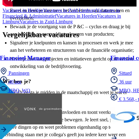
Maak je (management)informatie inzichtelijk met behulp van
Vacatures in Heerlen
Excel en denk je mee over het verbeteren van datastromen en
Vacatures in Zuid Limburg
Vacatures in
Financieel & Administratief
Vacatures in Heerlen
Vacatures in
overzichten;
Limburg
Vacatures in Zuid-Limburg
Bewaak je de voortgang van de P &C – cyclus en draag je bij
Vergelijkbare vacatures
aan het tijdig en zorgvuldig opleveren van producten;
Signaleer je knelpunten en kansen in processen en werk je mee
aan het verbeteren en structureren van de financiële organisatie;
Financieel Manager
Financial c
Neem je deel aan projecten en initiatieven gericht op de verdere
ontwikkeling van de bedrijfsvoering.
Panningen
Sittard
Wie ben je?
40 uur
36 uur
HBO, WO
MBO, H
Als GGD’ er sta je midden in de maatschappij en weet je wat er
€ 3.568,- 
speelt in de omgeving.
Je bent je bewust van externe invloeden en toont veerkracht om met
de veranderende wereld mee te bewegen. Je leert snel, pikt graag
nieuwe dingen op en weet problemen eigenhandig op te lossen. In
verbinding staan met je collega's geeft jou iedere keer weer een