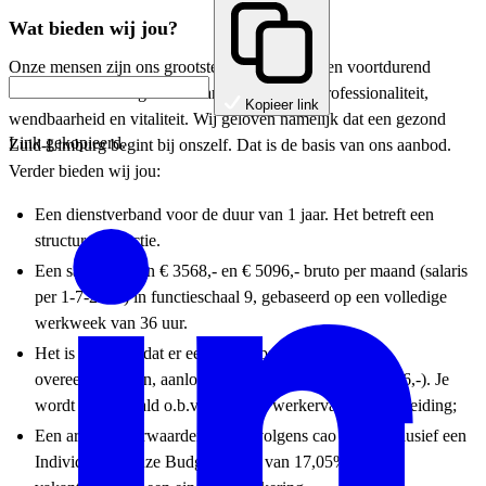
Wat bieden wij jou?
Onze mensen zijn ons grootste goed. Wij hebben voortdurend
aandacht voor een goede balans tussen jouw professionaliteit,
Kopieer link
wendbaarheid en vitaliteit. Wij geloven namelijk dat een gezond
Link gekopieerd.
Zuid-Limburg begint bij onszelf. Dat is de basis van ons aanbod.
Verder bieden wij jou:
Een dienstverband voor de duur van 1 jaar. Het betreft een
structurele functie.
Een salaris tussen € 3568,- en € 5096,- bruto per maand (salaris
per 1-7-2026) in functieschaal 9, gebaseerd op een volledige
werkweek van 36 uur.
Het is mogelijk dat er een aanloopschaal wordt
overeengekomen, aanloopschaal 8 (€ 3246,- tot € 4556,-). Je
wordt ingeschaald o.b.v. relevante werkervaring en opleiding;
Een arbeidsvoorwaardenpakket volgens cao SGO inclusief een
Individueel Keuze Budget (IKB) van 17,05% met o.a.