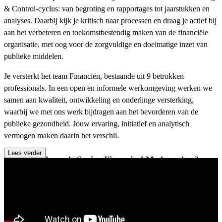
& Control-cyclus: van begroting en rapportages tot jaarstukken en
analyses. Daarbij kijk je kritisch naar processen en draag je actief bij
aan het verbeteren en toekomstbestendig maken van de financiële
organisatie, met oog voor de zorgvuldige en doelmatige inzet van
publieke middelen.
Je versterkt het team Financiën, bestaande uit 9 betrokken
professionals. In een open en informele werkomgeving werken we
samen aan kwaliteit, ontwikkeling en onderlinge versterking,
waarbij we met ons werk bijdragen aan het bevorderen van de
publieke gezondheid. Jouw ervaring, initiatief en analytisch
vermogen maken daarin het verschil.
Lees verder
Wat ga je doen als Senior Financieel Medewerker?
Je levert een actieve bijdrage aan de Planning & Control –
cyclus, waaronder de begroting, rapportages en jaarrekeningen;
Verzamel, controleer en analyseer je financiële gegevens en
vertaal je deze naar heldere overzichten en rapportages;