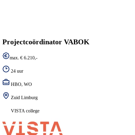
Projectcoördinator VABOK
max. € 6.210,-
24 uur
HBO, WO
Zuid Limburg
VISTA college