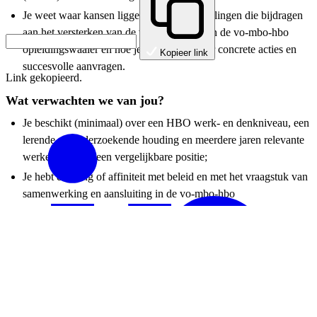
Je weet waar kansen liggen in subsidieregelingen die bijdragen
aan het versterken van de verbinding tussen de vo-mbo-hbo
opleidingswaaier en hoe je die vertaalt naar concrete acties en
Kopieer link
succesvolle aanvragen.
Link gekopieerd.
Wat verwachten we van jou?
Je beschikt (minimaal) over een HBO werk- en denkniveau, een
lerende en onderzoekende houding en meerdere jaren relevante
werkervaring in een vergelijkbare positie;
Je hebt ervaring of affiniteit met beleid en met het vraagstuk van
samenwerking en aansluiting in de vo-mbo-hbo
opleidingswaaier;
Je beschikt over sterke coördinerende, coachende en
organiserende vaardigheden;
Je schakelt moeiteloos tussen strategie en actie: je denkt
oplossingsgericht, treedt doortastend op en past je flexibel aan de
behoeften van verschillende partijen binnen het