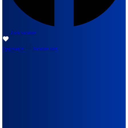
Zoek vacature
Opgeslagen
Vacature alert