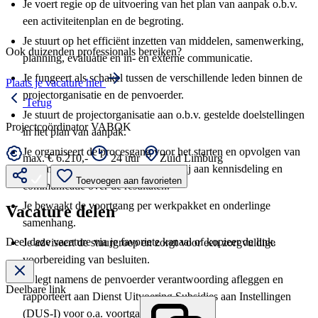
Je voert regie op de uitvoering van het plan van aanpak o.b.v.
een activiteitenplan en de begroting.
Je stuurt op het efficiënt inzetten van middelen, samenwerking,
Ook duizenden professionals bereiken?
planning, evaluatie en in- en externe communicatie.
Je fungeert als schakel tussen de verschillende leden binnen de
Plaats je vacature hier
projectorganisatie en de penvoerder.
Terug
Je stuurt de projectorganisatie aan o.b.v. gestelde doelstellingen
Projectcoördinator VABOK
in het plan van aanpak.
Je organiseert de procesgang voor het starten en opvolgen van
max. € 6.210,-
24 uur
Zuid Limburg
gezamenlijke activiteiten en draagt bij aan kennisdeling en
Toevoegen aan favorieten
communicatie over de resultaten.
Je bewaakt de voortgang per werkpakket en onderlinge
Vacature delen
samenhang.
Deel deze vacature via je favoriete kanaal of kopieer de link.
Je adviseert de stuurgroep en zorgt voor een zorgvuldige
voorbereiding van besluiten.
Je legt namens de penvoerder verantwoording afleggen en
Deelbare link
rapporteert aan Dienst Uitvoering Subsidies aan Instellingen
(DUS-I) voor o.a. voortgangsrapportages.