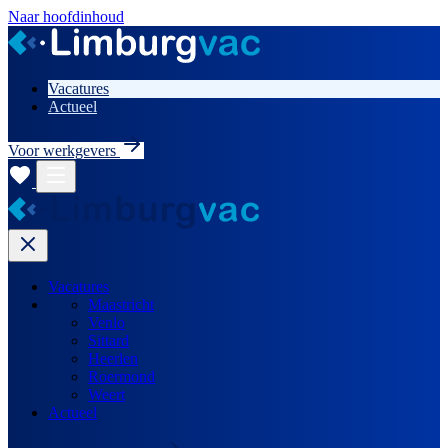
Naar hoofdinhoud
Vacatures
Actueel
Voor werkgevers
Vacatures
Maastricht
Venlo
Sittard
Heerlen
Roermond
Weert
Actueel