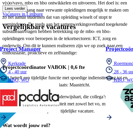
v(s)o/vavo, mbo en hbo ontwikkelen en uitvoeren. Het doel is: een
Lees verder
soepele overgang naar verwante opleidingen mogelijk te maken om
Vacatures in Limburg
zo het aantal studenten dat van opleiding wisselt of stopt te
verminderen. De reeds aan het samenwerkingsverband toegekende
Vergelijkbare vacatures
subsidieaanvragen hebben betrekking op de mbo- en hbo-
opleidingen voor beroepen in de tekortsectoren: ICT, zorg en
onderwijs. Om dit te kunnen realiseren zijn we op zoek naar een
Project Manager
Projectcoö
enthousiaste, proactieve en zelfstandige:
Kerkrade
Roermon
Projectcoördinator VABOK | 0,6 fte
4 - 40 uur
28 - 36 uu
Het betreft een tijdelijke functie met spoedige indiensttreding tot en
HBO, WO
HBO, W
met 27 augustus 2027. Standplaats: Maastricht.
Ben jij degene met een echt onderwijshart, die collega’s, ideeën en
doelen verbindt en heb je affiniteit met zowel het vo, mbo als het
hbo, solliciteer dan nu op deze tijdelijke vacature.
Wat wordt jouw rol?