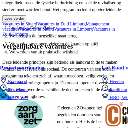
integraliteit tussen de fysieke herinrichting en sociale revitalisering
sterker moet worden benut. Het programma leunt op vier leidende
principes:
Lees verder
Vacatures in Sittard
Vacatures in Zuid Limburg
Management
Luuj make Gelaen-Zuid
vacatures
Vacatures in Sittard
Vacatures in Limburg
Vacatures in
Zuid-Limburg
We brengen de menselijke maat terug
We werken met open vizier en de kaarten op tafel
Vergelijkbare vacatures
We werken vanuit praktische wijsheid
Deze leidende principes zijn bedoeld als handvat in de te maken
Projectcoördinator
Lid Raad v
keuzes, zowel fysiek als sociaal. De contouren van een sociaal
programma tekenen zich af, waarin meedoen, veilig voelen en
Roermond
Heerlen
gezondheid kernbegrippen zijn. Daarnaast lopen er diverse
onderzoeken over de verschillende deelprojecten in de openbare
28 - 36 uur
4 - 36 uur
ruimte en woningbouw.
HBO, WO
HBO, W
Kernpartijen gemeente Sittard-Geleen en ZOwonen hebben besloten
deze opgave integraal te laten begeleiden door een stuurgroep met
ondersteuning van een programmabureau. Het is de bedoeling dat