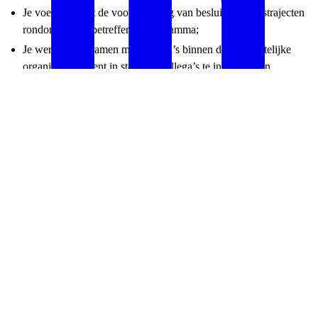
Je voedt en doet de voorbereiding van besluitvormingstrajecten
rondom het desbetreffende programma;
Je werkt actief samen met collega’s binnen de gemeentelijke
organisatie en bent in staat om collega’s te inspireren en
motiveren om tot een waardevolle bijdrage in het ontwikkelpad
te komen;
Verder adviseer je de ambtelijk en bestuurlijk opdrachtgever en
regisseer je daar waar nodig het bestuurlijke
Deel op LinkedIn
besluitvormingsproces. Dit alles om integrale besluitvorming tot
stand te laten komen en bestuurlijk te borgen.
In een werkomgeving waarin we SAMEN STAD EN DORP
MAKEN, waar medewerkers elkaar waarderen en denken in
oplossingen vanzelfsprekend is. Een dynamische omgeving waarin
collega's aan integrale opdrachten werken, eigen
verantwoordelijkheid nemen en open staan voor verandering.
Wat zijn jouw talenten