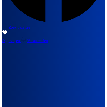
Zoek vacature
Opgeslagen
Vacature alert