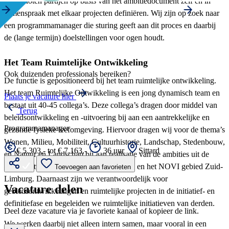
aangesloten partijen op basis van het ambitiedocument zelf én in
samenspraak met elkaar projecten definiëren. Wij zijn op zoek naar
een programmamanager die sturing geeft aan dit proces en daarbij
de (lange termijn) doelstellingen voor ogen houdt.
Het Team Ruimtelijke Ontwikkeling
Ook duizenden professionals bereiken?
De functie is gepositioneerd bij het team ruimtelijke ontwikkeling.
Het team Ruimtelijke Ontwikkeling is een jong dynamisch team en
Plaats je vacature hier
bestaat uit 40-45 collega’s. Deze collega’s dragen door middel van
Terug
beleidsontwikkeling en -uitvoering bij aan een aantrekkelijke en
Programmamanager
gezonde fysieke leefomgeving. Hiervoor dragen wij voor de thema’s
Wonen, Milieu, Mobiliteit, Cultuurhistorie, Landschap, Stedenbouw,
€ 5.303,- tot € 7.163,-
36 uur
Sittard
en Natuur en Landschap bij aan realisatie van de ambities uit de
Toekomstvisie 2030, de Omgevingsvisie en het NOVI gebied Zuid-
Toevoegen aan favorieten
Limburg. Daarnaast zijn we verantwoordelijk voor
Vacature delen
gebiedsontwikkelingen en ruimtelijke projecten in de initiatief- en
definitiefase en begeleiden we ruimtelijke initiatieven van derden.
Deel deze vacature via je favoriete kanaal of kopieer de link.
We werken daarbij niet alleen intern samen, maar vooral in een