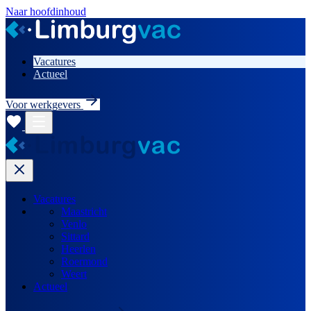
Naar hoofdinhoud
Vacatures
Actueel
Voor werkgevers
Vacatures
Maastricht
Venlo
Sittard
Heerlen
Roermond
Weert
Actueel