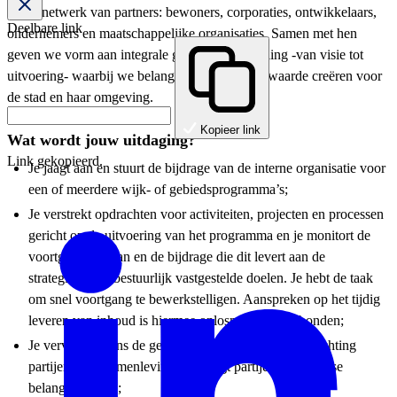
breed netwerk van partners: bewoners, corporaties, ontwikkelaars,
Deelbare link
ondernemers en maatschappelijke organisaties. Samen met hen
geven we vorm aan integrale gebiedsontwikkeling -van visie tot
uitvoering- waarbij we belangen verbinden en waarde creëren voor
de stad en haar omgeving.
Kopieer link
Wat wordt jouw uitdaging?
Link gekopieerd.
Je jaagt aan en stuurt de bijdrage van de interne organisatie voor
een of meerdere wijk- of gebiedsprogramma’s;
Je verstrekt opdrachten voor activiteiten, projecten en processen
gericht op de uitvoering van het programma en je monitort de
voortgang hiervan en de bijdrage die dit levert aan de
strategische en bestuurlijk vastgestelde doelen. Je hebt de taak
om snel voortgang te bewerkstelligen. Aanspreken op het tijdig
leveren van inhoud is hiermee onlosmakelijk verbonden;
Je vervult namens de gemeente een accountfunctie richting
partijen in de samenleving en brengt partijen met diverse
belangen samen;