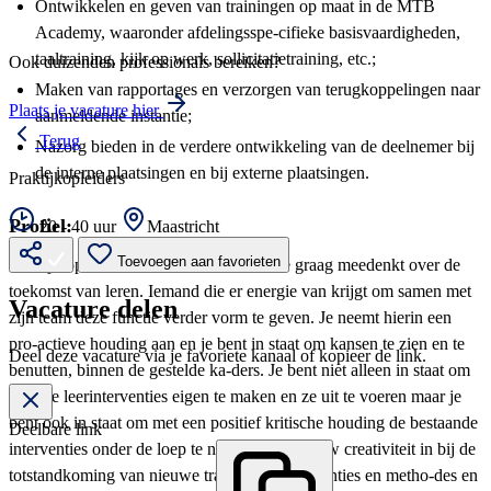
Ontwikkelen en geven van trainingen op maat in de MTB
Academy, waaronder afdelingsspe-cifieke basisvaardigheden,
taaltraining, kijk op werk, sollicitatietraining, etc.;
Ook duizenden professionals bereiken?
Maken van rapportages en verzorgen van terugkoppelingen naar
Plaats je vacature hier
aanmeldende instantie;
Terug
Nazorg bieden in de verdere ontwikkeling van de deelnemer bij
de interne plaatsingen en bij externe plaatsingen.
Praktijkopleiders
Profiel:
20 - 40 uur
Maastricht
Toevoegen aan favorieten
We zijn op zoek naar een vernieuwer die graag meedenkt over de
toekomst van leren. Iemand die er energie van krijgt om samen met
Vacature delen
zijn team deze functie verder vorm te geven. Je neemt hierin een
pro-actieve houding aan en je bent in staat om kansen te zien en te
Deel deze vacature via je favoriete kanaal of kopieer de link.
benutten, binnen de gestelde ka-ders. Je bent niet alleen in staat om
nieuwe leerinterventies eigen te maken en ze uit te voeren maar je
bent ook in staat om met een positief kritische houding de bestaande
Deelbare link
interventies onder de loep te nemen. Je zet jouw creativiteit in bij de
totstandkoming van nieuwe trainingen, interventies en metho-des en