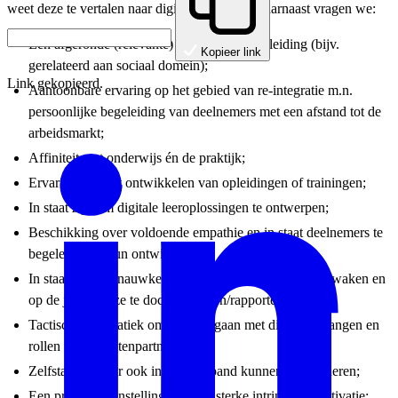
weet deze te vertalen naar digitale modules. Daarnaast vragen we:
Een afgeronde (relevante) MBO4/HBO opleiding (bijv.
Kopieer link
gerelateerd aan sociaal domein);
Link gekopieerd.
Aantoonbare ervaring op het gebied van re-integratie m.n.
persoonlijke begeleiding van deelnemers met een afstand tot de
arbeidsmarkt;
Affiniteit met onderwijs én de praktijk;
Ervaring met het ontwikkelen van opleidingen of trainingen;
In staat zijn om digitale leeroplossingen te ontwerpen;
Beschikking over voldoende empathie en in staat deelnemers te
begeleiden in hun ontwikke-ling;
In staat zijn om nauwkeurig processen te volgen, te bewaken en
op de juiste wijze te docu-menteren/rapporteren;
Tactisch/diplomatiek om kunnen gaan met diverse belangen en
rollen van de ketenpartners;
Zelfstandig maar ook in teamverband kunnen functioneren;
Een praktische instelling met een sterke intrinsieke motivatie;