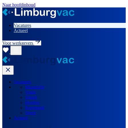
Naar hoofdinhoud
Vacatures
Actueel
Voor werkgevers
Vacatures
Maastricht
Venlo
Sittard
Heerlen
Roermond
Weert
Actueel