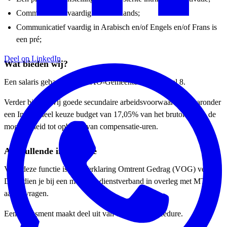
Communicatief vaardig in Nederlands;
Communicatief vaardig in Arabisch en/of Engels en/of Frans is
een pré;
Deel op LinkedIn
Wat bieden wij?
Een salaris gebaseerd op CAO-Gemeenten loonschaal 8.
Verder bieden wij goede secundaire arbeidsvoorwaarden waaronder
een Individueel keuze budget van 17,05% van het brutoloon en de
mogelijkheid tot opbouw van compensatie-uren.
Aanvullende informatie
Voor deze functie is een Verklaring Omtrent Gedrag (VOG) vereist.
Deze dien je bij een mogelijk dienstverband in overleg met MTB
aan te vragen.
Een assessment maakt deel uit van de selectieprocedure.