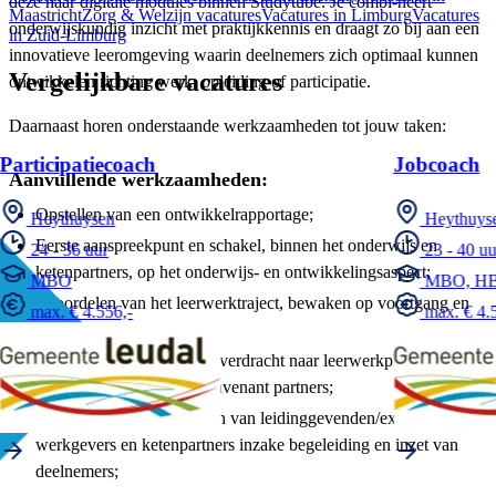
deze naar digitale modules binnen Studytube. Je combi-neert
Maastricht
Zorg & Welzijn vacatures
Vacatures in Limburg
Vacatures
onderwijskundig inzicht met praktijkkennis en draagt zo bij aan een
in Zuid-Limburg
innovatieve leeromgeving waarin deelnemers zich optimaal kunnen
Vergelijkbare vacatures
ontwikkelen richting werk, opleiding of participatie.
Daarnaast horen onderstaande werkzaamheden tot jouw taken:
Participatiecoach
Jobcoach
Aanvullende werkzaamheden:
Opstellen van een ontwikkelrapportage;
Heythuysen
Heythuys
Eerste aanspreekpunt en schakel, binnen het onderwijs en
24 - 36 uur
23 - 40 uu
ketenpartners, op het onderwijs- en ontwikkelingsaspect;
MBO
MBO, H
Beoordelen van het leerwerktraject, bewaken op voortgang en
max. € 4.556,-
max. € 4.5
kwaliteit;
Zorgdragen voor warme overdracht naar leerwerkplekken zowel
binnen MTB als bij de convenant partners;
Adviseren en ondersteunen van leidinggevenden/externe
werkgevers en ketenpartners inzake begeleiding en inzet van
deelnemers;