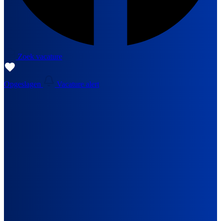
Zoek vacature
Opgeslagen
Vacature alert