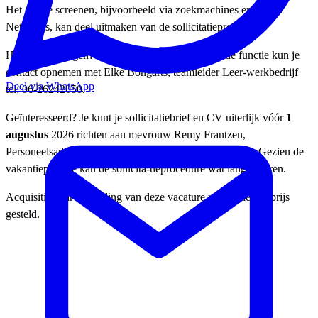
Het online screenen, bijvoorbeeld via zoekmachines en Social
Networks, kan deel uitmaken van de sollicitatieprocedure.
Heb je nog vragen? Voor nadere informatie over de functie kun je
contact opnemen met Elke Bongarts, teamleider Leer-werkbedrijf
Deel via WhatsApp
tel:
06-26242050
.
Geïnteresseerd? Je kunt je sollicitatiebrief en CV uiterlijk vóór
1
augustus
2026 richten aan mevrouw Remy Frantzen,
Personeelsadviseur via
personeelsadministratie@mtb.nl
. Gezien de
vakantieperiode kan de sollicita-tieprocedure wat langer duren.
Acquisitie naar aanleiding van deze vacature wordt niet op prijs
gesteld.