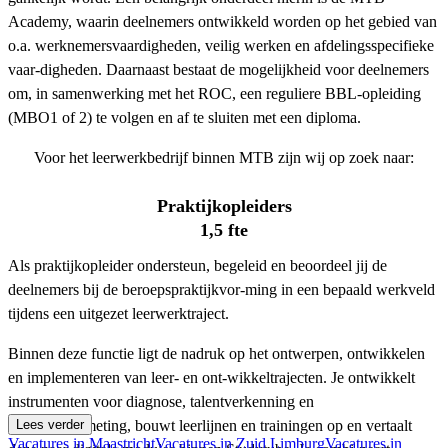
Academy, waarin deelnemers ontwikkeld worden op het gebied van
o.a. werknemersvaardigheden, veilig werken en afdelingsspecifieke
vaar-digheden. Daarnaast bestaat de mogelijkheid voor deelnemers
om, in samenwerking met het ROC, een reguliere BBL-opleiding
(MBO1 of 2) te volgen en af te sluiten met een diploma.
Voor het leerwerkbedrijf binnen MTB zijn wij op zoek naar:
Praktijkopleiders
1,5 fte
Als praktijkopleider ondersteun, begeleid en beoordeel jij de
deelnemers bij de beroepspraktijkvor-ming in een bepaald werkveld
tijdens een uitgezet leerwerktraject.
Binnen deze functie ligt de nadruk op het ontwerpen, ontwikkelen
en implementeren van leer- en ont-wikkeltrajecten. Je ontwikkelt
instrumenten voor diagnose, talentverkenning en
competentiemeting, bouwt leerlijnen en trainingen op en vertaalt
Lees verder
Vacatures in Maastricht
Vacatures in Zuid Limburg
Vacatures in