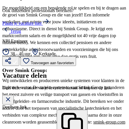
De mogelijkheid om een bepalende rol te spelen en bij te dragen aan
Ook duizenden professionals bereiken?
de groei van Smink Group en die van jezelf! Een informele
werksfeer, met ruimte voor jouw ideeën, initiatieven en
Plaats je vacature hier
enthousiasme. Direct in dienst bij Smink Group. Je krijgt een
Terug
marktconform salaris en de mogelijkheid tot 40 vrije dagen (op
NPI Engineer
fulltime basis). We kennen een collectief pensioen en andere
aantrekkelijke arbeidsvoorwaarden en voorzieningen die bij ons
38 - 40 uur
Kerkrade
vanzelfsprekend zijn, zoals elke dag gratis vers fruit.
Toevoegen aan favorieten
Over Smink Group:
Vacature delen
Wij ontwikkelen en produceren unieke systemen voor klanten in de
high tech sector. De unieke systemen van Smink Group garanderen
Deel deze vacature via je favoriete kanaal of kopieer de link.
het meest zuivere en veilige transport van gassen en vloeistoffen in
de halfgeleider- en farmaceutische industrie. Dit bereiken we onder
Deelbare link
andere door het toepassen van specialistische lastechnieken en het
verbinden van complexe mechanische delen, waarna deze in onze
cleanroom worden geassembleerd. Onze website:
smink-group.com