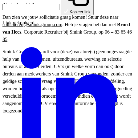
Zin in deze job?
Kopieer link
Dan zien we jouw sollicitatie graag komen! Stuur deze naar
Link gekopieerd.
solliciteren@smink-group.com
. Heb je vragen bel dan met
Brord
van Hees
, Corporate Recruiter bij Smink Group, op
06 – 83 65 46
85
.
Smink Group aanvaardt voor (deze) vacature(s) geen ongevraagde
hulp van tussenpersonen, uitzendbureaus, werving en selectie
bureaus of andere derden. CV’s (in welke vorm dan ook) door
derden aan medewerkers van Smink Group verzonden, zonder een
geldige schriftelijke vraag van onze HR / Recruitment afdeling,
worden beschouwd als openbare informatie. Er is geen vergoeding
verschuldigd aan voornoemde partijen indien een kandidaat wordt
aangenomen wiens CV en/of andere informatie ongevraagd is
toegezonden.