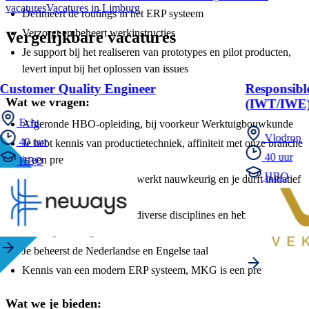
vacatures
Vacatures in Limburg
Definieert de routings in het ERP systeem
Verzorgt en beheert werkinstructies
Vergelijkbare vacatures
Je support bij het realiseren van prototypes en pilot producten,
levert input bij het oplossen van issues
Customer Quality Engineer
Responsibl
Wat we vragen:
(IWT/IWE
Echt
Afgeronde HBO-opleiding, bij voorkeur Werktuigbouwkunde
Vlodrop
40 uur
Je hebt kennis van productietechniek, affiniteit met onze branche
40 uur
is een pre
HBO
HBO
Je hebt focus op resultaat, werkt nauwkeurig en je durft initiatief
te nemen
Je schakelt makkelijk met diverse disciplines en hebt
inlevingsvermogen
Je beheerst de Nederlandse en Engelse taal
Kennis van een modern ERP systeem, MKG is een pre
Wat we je bieden: