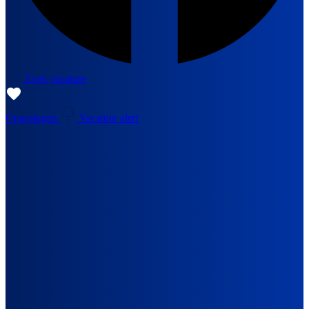
Zoek vacature
Opgeslagen
Vacature alert