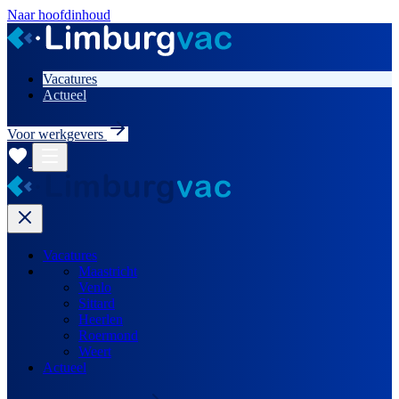
Naar hoofdinhoud
Vacatures
Actueel
Voor werkgevers
Vacatures
Maastricht
Venlo
Sittard
Heerlen
Roermond
Weert
Actueel