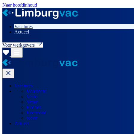
Naar hoofdinhoud
Vacatures
Actueel
Voor werkgevers
Vacatures
Maastricht
Venlo
Sittard
Heerlen
Roermond
Weert
Actueel