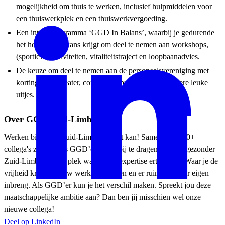
mogelijkheid om thuis te werken, inclusief hulpmiddelen voor
een thuiswerkplek en een thuiswerkvergoeding.
Een intern programma ‘GGD In Balans’, waarbij je gedurende
het hele jaar de kans krijgt om deel te nemen aan workshops,
(sportieve) activiteiten, vitaliteitstraject en loopbaanadvies.
De keuze om deel te nemen aan de personeelsvereniging met
kortingen op theater, concerten, (pret)parken en andere leuke
uitjes.
Over GGD Zuid-Limburg
Werken bij GGD Zuid-Limburg? Dat kan! Samen met 600+
collega's zet je je als GGD’er in om bij te dragen aan een gezonder
Zuid-Limburg. Een plek waar jouw expertise ertoe doet. Waar je de
vrijheid krijgt in jouw werkzaamheden en er ruimte is voor eigen
inbreng. Als GGD’er kun je het verschil maken. Spreekt jou deze
maatschappelijke ambitie aan? Dan ben jij misschien wel onze
nieuwe collega!
Deel op LinkedIn