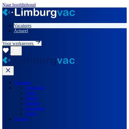
Naar hoofdinhoud
Vacatures
Actueel
Voor werkgevers
Vacatures
Maastricht
Venlo
Sittard
Heerlen
Roermond
Weert
Actueel