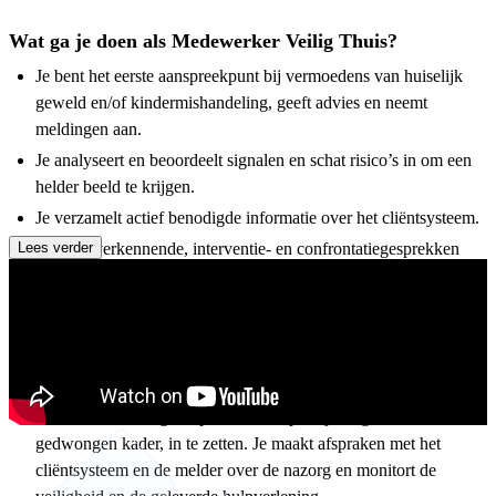
Wat ga je doen als Medewerker Veilig Thuis?
Je bent het eerste aanspreekpunt bij vermoedens van huiselijk
geweld en/of kindermishandeling, geeft advies en neemt
meldingen aan.
Je analyseert en beoordeelt signalen en schat risico’s in om een
helder beeld te krijgen.
Je verzamelt actief benodigde informatie over het cliëntsysteem.
Lees verder
Je voert verkennende, interventie- en confrontatiegesprekken
met betrokkenen, zoals slachtoffers, daders en hulpverleners en
bepaalt samen de vervolgstappen.
Je levert in overleg met collega’s een bijdrage aan het
multidisciplinaire plan van aanpak.
Je werkt samen met partners zoals zorgorganisaties, politie en
kinderbescherming om passende hulp, vrijwillig of in
gedwongen kader, in te zetten. Je maakt afspraken met het
cliëntsysteem en de melder over de nazorg en monitort de