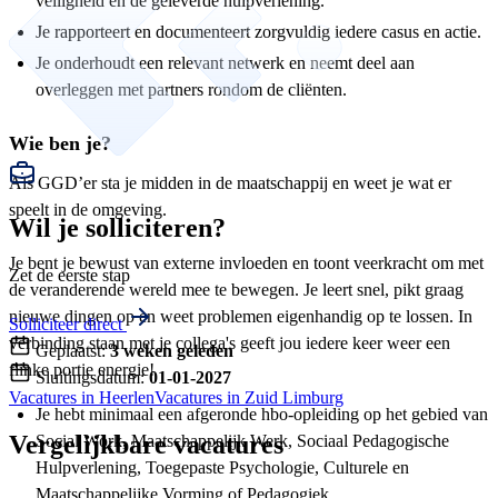
veiligheid en de geleverde hulpverlening.
Je rapporteert en documenteert zorgvuldig iedere casus en actie.
Je onderhoudt een relevant netwerk en neemt deel aan
overleggen met partners rondom de cliënten.
Wie ben je?
Als GGD’er sta je midden in de maatschappij en weet je wat er
speelt in de omgeving.
Wil je solliciteren?
Je bent je bewust van externe invloeden en toont veerkracht om met
Zet de eerste stap
de veranderende wereld mee te bewegen. Je leert snel, pikt graag
nieuwe dingen op en weet problemen eigenhandig op te lossen. In
Solliciteer direct
verbinding staan met je collega's geeft jou iedere keer weer een
Geplaatst:
3 weken geleden
flinke portie energie!
Sluitingsdatum:
01-01-2027
Vacatures in Heerlen
Vacatures in Zuid Limburg
Je hebt minimaal een afgeronde hbo-opleiding op het gebied van
Vergelijkbare vacatures
Social Work, Maatschappelijk Werk, Sociaal Pedagogische
Hulpverlening, Toegepaste Psychologie, Culturele en
Maatschappelijke Vorming of Pedagogiek.