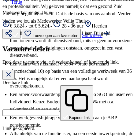
Terug
en professionaliteit. Wij geloven namelijk dat een gezond Zuid-
Medewerker Veilig Thuis
Limburg begint bij onszelf. Dat is de basis van ons aanbod. Verder
bieden we jou als Medewerker Veilig Thuis:
€ 3.824,- tot € 5.624,-
28 - 36 uur
Heerlen
Een dienstverband voor de duur van 1 jaar. Bij goed
Solliciteer
Toevoegen aan favorieten
functioneren wordt dit dienstverband, mits er geen onvoorziene
Vacature delen
organisatorische wijzigingen ontstaan, omgezet in een vast
dienstverband.
Deel deze vacature via je favoriete kanaal of kopieer de link.
Een salaris van maximaal € 5554,- bruto per maand
(functieschaal 10) op basis van een volledige werkweek van 36
uur. Het is mogelijk dat er een aanloopschaal wordt
Deelbare link
overeengekomen.
Een arbeidsvoorwaardenpakket conform cao SGO inclusief een
Individueel Keuze Budget (IKB) van 17,05% met o.a.
vakantiegeld en een eindejaarsuitkering.
Een werkgeversbijdrage van ongeveer 70% aan je ABP
Kopieer link
pensioenpremie.
Link gekopieerd.
Afhankelijk van de functie is er, na een eerste inwerkperiode, de