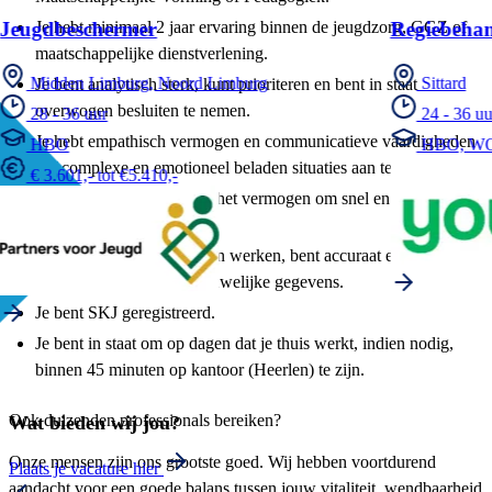
Je hebt minimaal 2 jaar ervaring binnen de jeugdzorg, GGZ of
Jeugdbeschermer
Regiebehan
maatschappelijke dienstverlening.
Midden Limburg, Noord Limburg
Sittard
Je bent analytisch sterk, kunt prioriteren en bent in staat
overwogen besluiten te nemen.
28 - 36 uur
24 - 36 uu
Je hebt empathisch vermogen en communicatieve vaardigheden
HBO
HBO, W
om complexe en emotioneel beladen situaties aan te pakken.
€ 3.601,- tot €5.410,-
Je bent stressbestendig en het vermogen om snel en flexibel te
schakelen.
Je kunt volgens protocollen werken, bent accuraat en gaat
zorgvuldig om met vertrouwelijke gegevens.
Je bent SKJ geregistreerd.
Je bent in staat om op dagen dat je thuis werkt, indien nodig,
binnen 45 minuten op kantoor (Heerlen) te zijn.
Ook duizenden professionals bereiken?
Wat bieden wij jou?
Onze mensen zijn ons grootste goed. Wij hebben voortdurend
Plaats je vacature hier
aandacht voor een goede balans tussen jouw vitaliteit, wendbaarheid