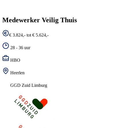
Medewerker Veilig Thuis
€ 3.824,- tot € 5.624,-
28 - 36 uur
HBO
Heerlen
GGD Zuid Limburg