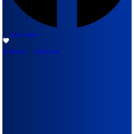
Zoek vacature
Opgeslagen
Vacature alert