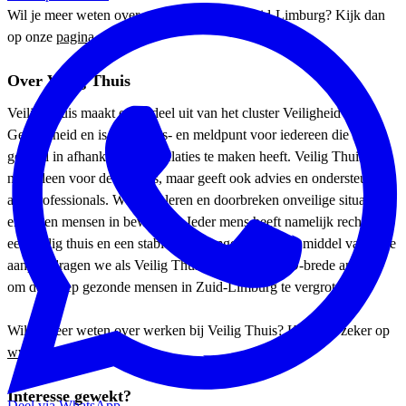
Wil je meer weten over werken bij GGD Zuid-Limburg? Kijk dan
op onze
pagina
.
Over Veilig Thuis
Veilig Thuis maakt onderdeel uit van het cluster Veiligheid &
Gezondheid en is het advies- en meldpunt voor iedereen die met
geweld in afhankelijkheidsrelaties te maken heeft. Veilig Thuis is er
niet alleen voor de burgers, maar geeft ook advies en ondersteuning
aan professionals. We signaleren en doorbreken onveilige situaties
en zetten mensen in beweging. Ieder mens heeft namelijk recht op
een veilig thuis en een stabiele leefomgeving. Door middel van deze
aanpak dragen we als Veilig Thuis bij aan de GGD-brede ambitie
om de groep gezonde mensen in Zuid-Limburg te vergroten.
Wil je meer weten over werken bij Veilig Thuis? Kijk dan zeker op
www.veiligthuiszl.nl
Interesse gewekt?
Deel via WhatsApp