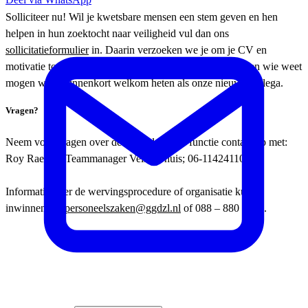
Solliciteer nu! Wil je kwetsbare mensen een stem geven en hen
helpen in hun zoektocht naar veiligheid vul dan ons
sollicitatieformulier
in. Daarin verzoeken we je om je CV en
motivatie toe te voegen. We kijken uit naar je sollicitatie en wie weet
mogen we je binnenkort welkom heten als onze nieuwe collega.
Vragen?
Neem voor vragen over de inhoud van de functie contact op met:
Roy Raeven, Teammanager Veilig Thuis; 06-11424110
Informatie over de wervingsprocedure of organisatie kun je
inwinnen via
personeelszaken@ggdzl.nl
of 088 – 880 5120.