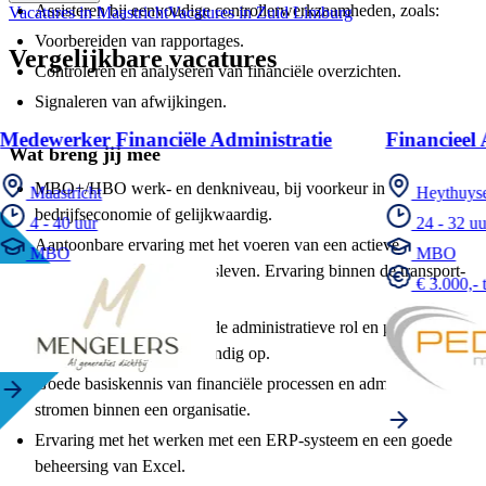
Assisteren bij eenvoudige controllerwerkzaamheden, zoals:
Vacatures in Maastricht
Vacatures in Zuid Limburg
Voorbereiden van rapportages.
Vergelijkbare vacatures
Controleren en analyseren van financiële overzichten.
Signaleren van afwijkingen.
Medewerker Financiële Administratie
Financieel
Wat breng jij mee
MBO+/HBO werk- en denkniveau, bij voorkeur in
Maastricht
Heythuys
bedrijfseconomie of gelijkwaardig.
4 - 40 uur
24 - 32 uu
Aantoonbare ervaring met het voeren van een actieve
MBO
MBO
administratie in het bedrijfsleven. Ervaring binnen de transport-
€ 3.000,- 
of bouwsector is een pre.
Je voelt je thuis in een brede administratieve rol en pakt
verschillende taken zelfstandig op.
Goede basiskennis van financiële processen en administratieve
stromen binnen een organisatie.
Ervaring met het werken met een ERP-systeem en een goede
beheersing van Excel.