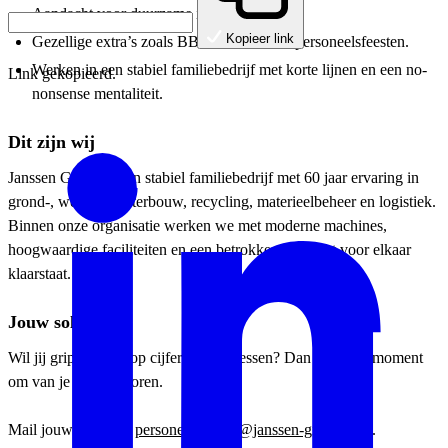
Aandacht voor duurzame inzetbaarheid.
Kopieer link
Gezellige extra’s zoals BBQ’s, borrels en personeelsfeesten.
Werken in een stabiel familiebedrijf met korte lijnen en een no-
Link gekopieerd.
nonsense mentaliteit.
Dit zijn wij
Janssen Group is een stabiel familiebedrijf met 60 jaar ervaring in
grond-, weg- en waterbouw, recycling, materieelbeheer en logistiek.
Binnen onze organisatie werken we met moderne machines,
hoogwaardige faciliteiten en een betrokken team dat voor elkaar
klaarstaat.
Jouw sollicitatie
Wil jij grip houden op cijfers én processen? Dan is dit het moment
om van je te laten horen.
Mail jouw CV naar
personeelszaken@janssen-group.com
.