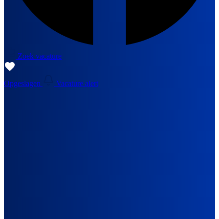
Zoek vacature
Opgeslagen
Vacature alert