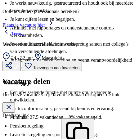
Je werkt nauwkeurig, gestructureerd en houdt ook bij meerdere
taken het overzicht.
Ook duizenden professionals bereiken?
Je kunt cijfers lezen en begrijpen.
Plaats je vacature hier
Affiniteit met rapportages en ondersteunende control-
Terug
werkzaamheden.
Je communiceert helder en werkt prettig samen met collega’s
Medewerker Financiele Administratie
van verschillende afdelingen.
24 - 32 uur
Maastricht
Je hebt een proactieve houding en neemt verantwoordelijkheid
voor je werkzaamheden.
Toevoegen aan favorieten
Vacature delen
Wat krijg je
Een afwisselende functie met ruimte om je verder te
Deel deze vacature via je favoriete kanaal of kopieer de link.
ontwikkelen.
Marktconform salaris, passend bij kennis en ervaring.
Deelbare link
Minimaal 27,5 vakantiedag + 8% vakantiegeld.
Pensioenregeling.
Leasefietsregeling en sportschoolvergoeding.