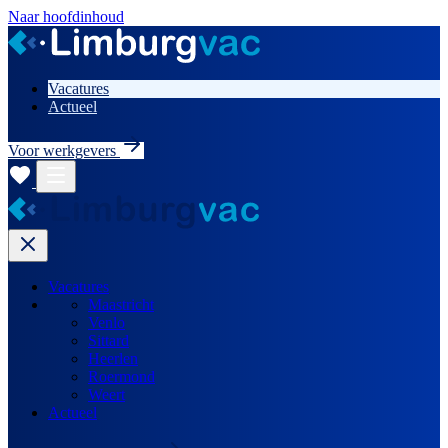
Naar hoofdinhoud
Vacatures
Actueel
Voor werkgevers
Vacatures
Maastricht
Venlo
Sittard
Heerlen
Roermond
Weert
Actueel