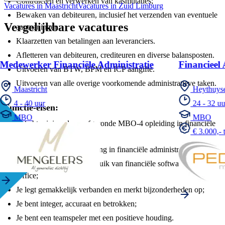
Controleren en verwerken van kasmutaties;
Vacatures in Maastricht
Vacatures in Zuid Limburg
Bewaken van debiteuren, inclusief het verzenden van eventuele
Vergelijkbare vacatures
aanmaningen;
Klaarzetten van betalingen aan leveranciers.
Afletteren van debiteuren, crediteuren en diverse balansposten.
Medewerker Financiële Administratie
Financieel
Uitvoeren van BTW, BPM en ICP aangifte.
Uitvoeren van alle overige voorkomende administratieve taken.
Maastricht
Heythuys
4 - 40 uur
24 - 32 uu
Functie-eisen:
MBO
MBO
Je hebt minimaal een afgeronde MBO-4 opleiding in financiële
€ 3.000,- 
richting;
Je hebt aantoonbare ervaring in financiële administratie;
Je bent vaardig in het gebruik van financiële software en MS
Office;
Je legt gemakkelijk verbanden en merkt bijzonderheden op;
Je bent integer, accuraat en betrokken;
Je bent een teamspeler met een positieve houding.