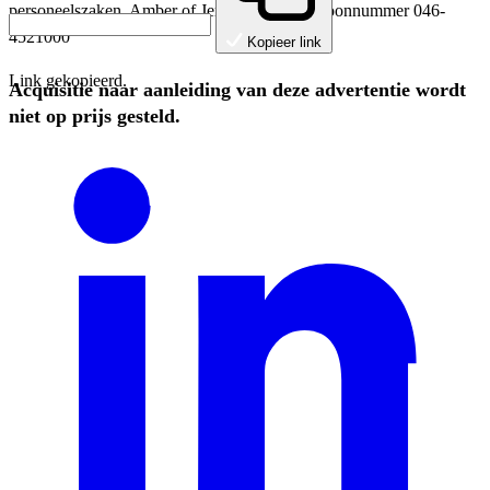
personeelszaken, Amber of Jeroen op het telefoonnummer 046-
4521000
Kopieer link
Link gekopieerd.
Acquisitie naar aanleiding van deze advertentie wordt
niet op prijs gesteld.