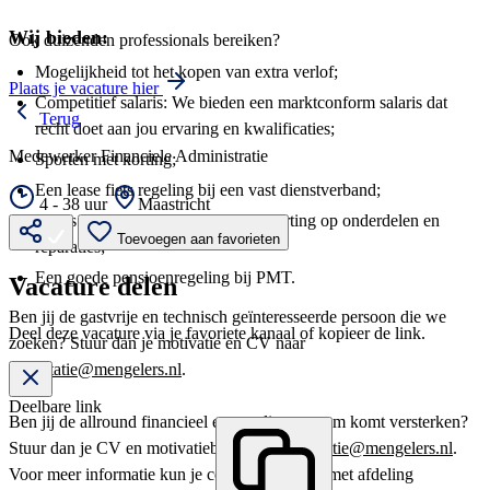
Wij bieden:
Ook duizenden professionals bereiken?
Mogelijkheid tot het kopen van extra verlof;
Plaats je vacature hier
Competitief salaris: We bieden een marktconform salaris dat
Terug
recht doet aan jou ervaring en kwalificaties;
Medewerker Financiele Administratie
Sporten met korting;
Een lease fiets regeling bij een vast dienstverband;
4 - 38 uur
Maastricht
Gratis APK van de eigen auto en korting op onderdelen en
Toevoegen aan favorieten
reparaties;
Een goede pensioenregeling bij PMT.
Vacature delen
Ben jij de gastvrije en technisch geïnteresseerde persoon die we
Deel deze vacature via je favoriete kanaal of kopieer de link.
zoeken? Stuur dan je motivatie en CV naar
sollicitatie@mengelers.nl
.
Deelbare link
Ben jij de allround financieel expert die ons team komt versterken?
Stuur dan je CV en motivatiebrief naar
sollicitatie@mengelers.nl
.
Voor meer informatie kun je contact opnemen met afdeling