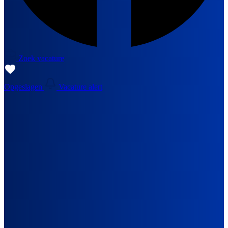
Zoek vacature
Opgeslagen
Vacature alert