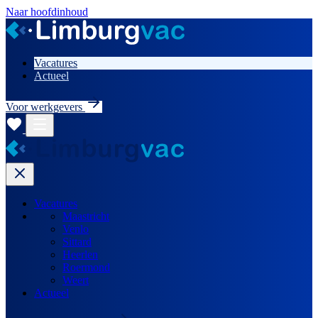
Naar hoofdinhoud
Vacatures
Actueel
Voor werkgevers
Vacatures
Maastricht
Venlo
Sittard
Heerlen
Roermond
Weert
Actueel