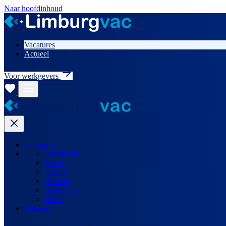
Naar hoofdinhoud
Vacatures
Actueel
Voor werkgevers
Vacatures
Maastricht
Venlo
Sittard
Heerlen
Roermond
Weert
Actueel