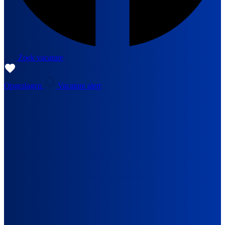
Zoek vacature
Opgeslagen
Vacature alert