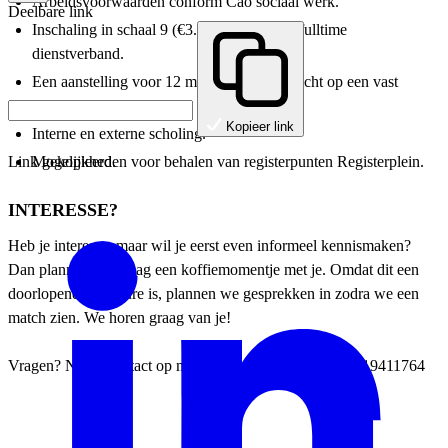
Arbeidsvoorwaarden conform Cao sociaal werk.
Deelbare link
Inschaling in schaal 9 (€3.651-€5.769) bij fulltime
dienstverband.
Een aanstelling voor 12 maanden; met uitzicht op een vast
contract.
Kopieer link
Interne en externe scholing.
Mogelijkheden voor behalen van registerpunten Registerplein.
Link gekopieerd.
INTERESSE?
Heb je interesse, maar wil je eerst even informeel kennismaken?
Dan plannen we graag een koffiemomentje met je. Omdat dit een
doorlopende vacature is, plannen we gesprekken in zodra we een
match zien. We horen graag van je!
Vragen? Neem contact op met Loretta Kanders op +31619411764