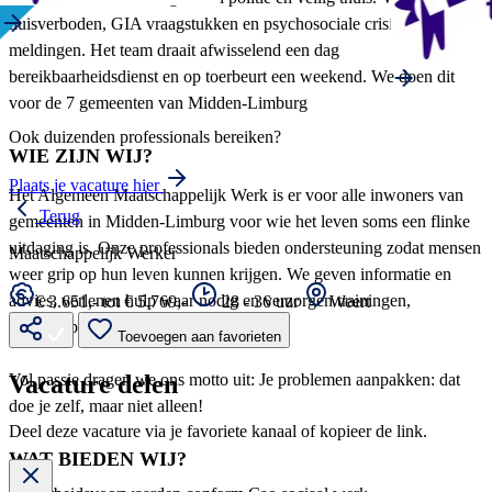
huisverboden, GIA vraagstukken en psychosociale crisissen en
meldingen. Het team draait afwisselend een dag
bereikbaarheidsdienst en op toerbeurt een weekend. We doen dit
voor de 7 gemeenten van Midden-Limburg
Ook duizenden professionals bereiken?
WIE ZIJN WIJ?
Plaats je vacature hier
Het Algemeen Maatschappelijk Werk is er voor alle inwoners van
Terug
gemeenten in Midden-Limburg voor wie het leven soms een flinke
uitdaging is. Onze professionals bieden ondersteuning zodat mensen
Maatschappelijk Werker
weer grip op hun leven kunnen krijgen. We geven informatie en
advies, verlenen hulp waar nodig en verzorgen trainingen,
€ 3.651,- tot € 5.769,-
28 - 36 uur
Weert
workshops en themabijeenkomsten.
Toevoegen aan favorieten
Vol passie dragen we ons motto uit: Je problemen aanpakken: dat
Vacature delen
doe je zelf, maar niet alleen!
Deel deze vacature via je favoriete kanaal of kopieer de link.
WAT BIEDEN WIJ?