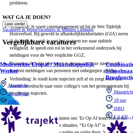
probleem.
WAT GA JE DOEN?
Lees verder
Veiligheid: Je voert casemanagement uit bij de Wet Tijdelijk
Vacatures in Weert
Vacatures in Midden Limburg
Huisverbod. Bij geweld in afhankelijkheidsrelaties (GIA) neem
Vergelijkbare vacatures
jij de regie en werk je met het systeem toe naar stabiele
veiligheid. Je speelt een rol in het verkennend onderzoek bij
meldingen voor de Wet verplichte GGZ.
Pionieren: Je helpt mee vorm te geven aan onze nieuwe rol
Medewerker Eropaf / Maatschappelijk
Combinatie
Werker
Schoolmaat
rondom meldingen van personen met onbegrepen gedrag.
Brugfuncti
Verbinding: Je rondt korte trajecten zelf af en zorgt voor een
Maastricht
warme overdracht naar onze collega’s van het gemeenteteam bij
Maastrich
langdurige trajecten.
18 - 36 uur
18 uur
HBO
JOUW SPEELVELD
HBO
€ 3.435,- 
Als Maatschappelijk Werker binnen ons ‘Er Op Af team ben je het
eerste aanspreekpunt in kritieke situaties. “Er Op Af” is 24/7
bereikbaar voor meldingen van politie en veilig thuis. Voor