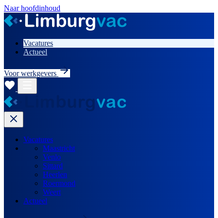
Naar hoofdinhoud
Vacatures
Actueel
Voor werkgevers
Vacatures
Maastricht
Venlo
Sittard
Heerlen
Roermond
Weert
Actueel