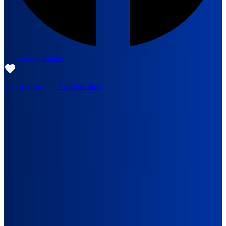
Zoek vacature
Opgeslagen
Vacature alert