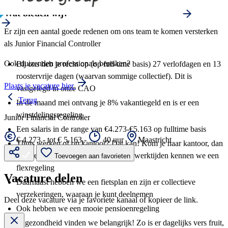
Wat bieden wij?
Er zijn een aantal goede redenen om ons team te komen versterken
als Junior Financial Controller
Ook duizenden professionals bereiken?
Bij ons heb je recht op (op full-time basis) 27 verlofdagen en 13
roostervrije dagen (waarvan sommige collectief). Dit is
Plaats je vacature hier
vastgelegd in onze CAO
Terug
In de maand mei ontvang je 8% vakantiegeld en is er een
winstdelingsregeling
Junior Financial Controller
Een salaris in de range van €4.273-€5.163 op fulltime basis
€ 4.273,- tot € 5.163,-
40 uur
Maastricht
Thuis werken of op kantoor? Dat kan! Kom je naar kantoor, dan
is er reiskostenregeling. Ook voor je werktijden kennen we een
Toevoegen aan favorieten
flexregeling
Vacature delen
Daarnaast hebben we een fietsplan en zijn er collectieve
verzekeringen, waaraan je kunt deelnemen
Deel deze vacature via je favoriete kanaal of kopieer de link.
Ook hebben we een mooie pensioenregeling
Je gezondheid vinden we belangrijk! Zo is er dagelijks vers fruit,