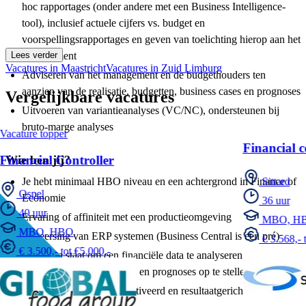
hoc rapportages (onder andere met een Business Intelligence-
tool), inclusief actuele cijfers vs. budget en
voorspellingsrapportages en geven van toelichting hierop aan het
Lees verder
management
Vacatures in Maastricht
Vacatures in Zuid Limburg
Adviseren van het management en de budgethouders ten
aanzien van de realisatie, budgetten, business cases en prognoses
Vergelijkbare vacatures
Uitvoeren van variantieanalyses (VC/NC), ondersteunen bij
bruto-marge analyses
Vacature topper
Financial c
Wie ben jij?
Financial Controller
Je hebt minimaal HBO niveau en een achtergrond in Finance of
Sittard
Ospel
Economie
36 uur
40 uur
Ervaring of affiniteit met een productieomgeving
MBO, H
MBO, HBO
Beheersing van ERP systemen (Business Central is een pré)
€ 3.568,- 
€ 3.500,- tot €5.000,-
Je bent in staat om een financiële data te analyseren en
rapporteren en overzichten en prognoses op te stellen
Je bent pragmatisch, gemotiveerd en resultaatgericht