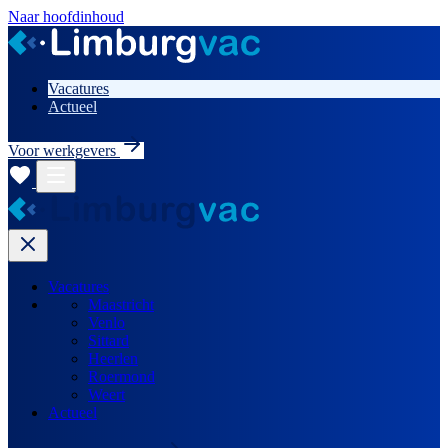
Naar hoofdinhoud
Vacatures
Actueel
Voor werkgevers
Vacatures
Maastricht
Venlo
Sittard
Heerlen
Roermond
Weert
Actueel