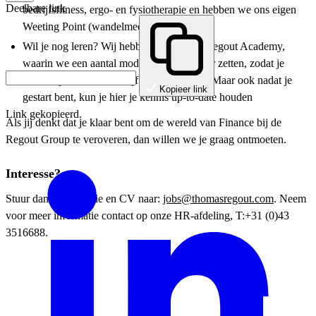
Deelbare link
bedrijfsfitness, ergo- en fysiotherapie en hebben we ons eigen
Weeting Point (wandelmeeting punt)
Wil je nog leren? Wij hebben onze eigen Regout Academy,
waarin we een aantal modules voor je klaar zetten, zodat je
voordat je start ons bedrijf al leert kennen. Maar ook nadat je
Kopieer link
gestart bent, kun je hier je kennis up-to-date houden
Link gekopieerd.
Als jij denkt dat je klaar bent om de wereld van Finance bij de
Regout Group te veroveren, dan willen we je graag ontmoeten.
Interesse?
Stuur dan je motivatie en CV naar:
jobs@thomasregout.com
. Neem
voor meer informatie contact op onze HR-afdeling, T:+31 (0)43
3516688.