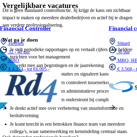
Vergelijkbare vacatures
Dit is geen standaard controlfunctie. Jij krijgt de kans om zichtbaar
impact te maken op meerdere dealerbedrijven en actief bij te dragen
aan verdere professionalisering.
Financial Controller
Financial c
Wat ga je doen
Heerlen
Sittard
Je stelt periodieke rapportages op en vertaalt cijfers naar heldere
32 - 40 uur
36 uur
inzichten voor het management
HBO
MBO, H
Je werkt mee aan begrotingen en de jaarrekening
€ 4.274,- tot €6.005,-
€ 3.568,- 
Je analyseert financiële prestaties en signaleert kansen en risico’s
Je bewaakt het grootboek en controleert tussenrekeningen
Je optimaliseert financiële en administratieve processen
Je verzorgt btw-aangiften en ondersteunt bij compliance
Je denkt actief mee over verbetering van stuurinformatie en
besluitvorming
Je komt terecht in een betrokken finance team van meerdere
collega’s, waar samenwerking en kennisdeling centraal staan.