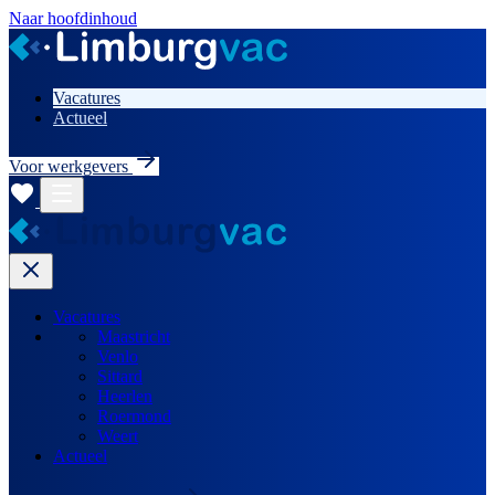
Naar hoofdinhoud
Vacatures
Actueel
Voor werkgevers
Vacatures
Maastricht
Venlo
Sittard
Heerlen
Roermond
Weert
Actueel