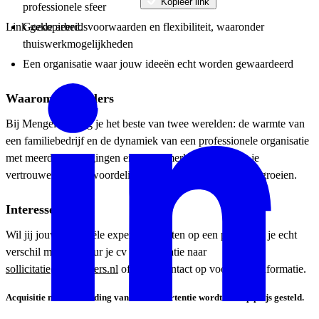
Kopieer link
professionele sfeer
Goede arbeidsvoorwaarden en flexibiliteit, waaronder
Link gekopieerd.
thuiswerkmogelijkheden
Een organisatie waar jouw ideeën echt worden gewaardeerd
Waarom Mengelers
Bij Mengelers krijg je het beste van twee werelden: de warmte van
een familiebedrijf en de dynamiek van een professionele organisatie
met meerdere vestigingen en sterke merken. Hier krijg je
vertrouwen, verantwoordelijkheid en de kans om mee te groeien.
Interesse
Wil jij jouw financiële expertise inzetten op een plek waar je echt
verschil maakt? Stuur je cv en motivatie naar
sollicitatie@mengelers.nl
of neem contact op voor meer informatie.
Acquisitie naar aanleiding van deze advertentie wordt niet op prijs gesteld.