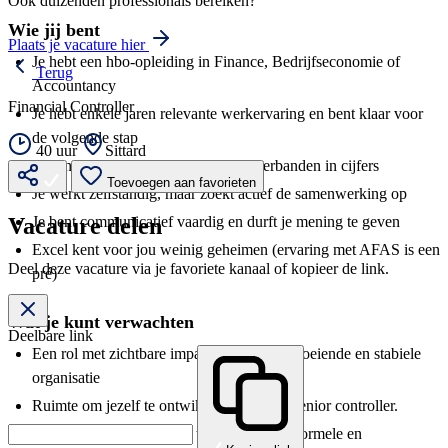
Ook duizenden professionals bereiken?
Wie jij bent
Plaats je vacature hier
Je hebt een hbo-opleiding in Finance, Bedrijfseconomie of
Terug
Accountancy
Financial Controller
Je hebt enkele jaren relevante werkervaring en bent klaar voor
de volgende stap
40 uur
Sittard
Je bent analytisch sterk en ziet snel verbanden in cijfers
Toevoegen aan favorieten
Je werkt zelfstandig, maar zoekt actief de samenwerking op
Je bent communicatief vaardig en durft je mening te geven
Vacature delen
Excel kent voor jou weinig geheimen (ervaring met AFAS is een
Deel deze vacature via je favoriete kanaal of kopieer de link.
pré)
Wat je kunt verwachten
Deelbare link
Een rol met zichtbare impact binnen een groeiende en stabiele
organisatie
Ruimte om jezelf te ontwikkelen richting senior controller.
Werken binnen een hecht team met een informele en