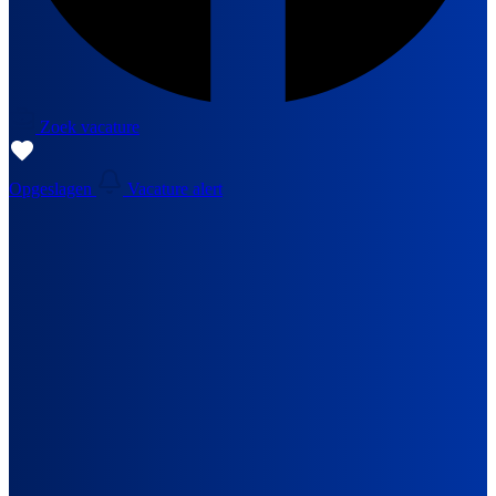
Zoek vacature
Opgeslagen
Vacature alert