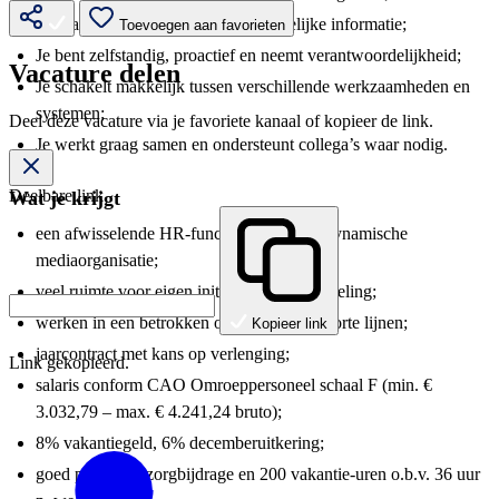
Je gaat zorgvuldig om met vertrouwelijke informatie;
Toevoegen aan favorieten
Je bent zelfstandig, proactief en neemt verantwoordelijkheid;
Vacature delen
Je schakelt makkelijk tussen verschillende werkzaamheden en
systemen;
Deel deze vacature via je favoriete kanaal of kopieer de link.
Je werkt graag samen en ondersteunt collega’s waar nodig.
Deelbare link
Wat je krijgt
een afwisselende HR-functie binnen een dynamische
mediaorganisatie;
veel ruimte voor eigen initiatief en ontwikkeling;
werken in een betrokken organisatie met korte lijnen;
Kopieer link
jaarcontract met kans op verlenging;
Link gekopieerd.
salaris conform CAO Omroeppersoneel schaal F (min. €
3.032,79 – max. € 4.241,24 bruto);
8% vakantiegeld, 6% decemberuitkering;
goed pensioen, zorgbijdrage en 200 vakantie-uren o.b.v. 36 uur