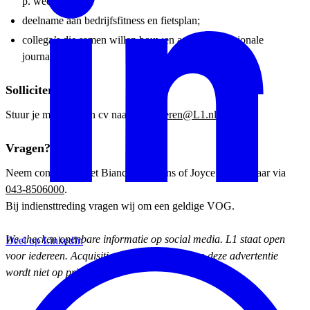
p. week;
deelname aan bedrijfsfitness en fietsplan;
collega’s die samen willen bouwen aan sterke regionale
journalistiek.
Solliciteren?
Stuur je motivatie en cv naar:
solliciteren@L1.nl
Vragen?
Neem contact op met Bianca Römkens of Joyce van de Laar via
043-8506000
.
Bij indiensttreding vragen wij om een geldige VOG.
We checken openbare informatie op social media.
L1 staat open
Deel op LinkedIn
voor iedereen.
Acquisitie naar aanleiding van deze advertentie
wordt niet op prijs gesteld.