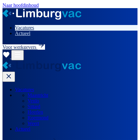
Naar hoofdinhoud
Vacatures
Actueel
Voor werkgevers
Vacatures
Maastricht
Venlo
Sittard
Heerlen
Roermond
Weert
Actueel