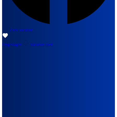
Zoek vacature
Opgeslagen
Vacature alert