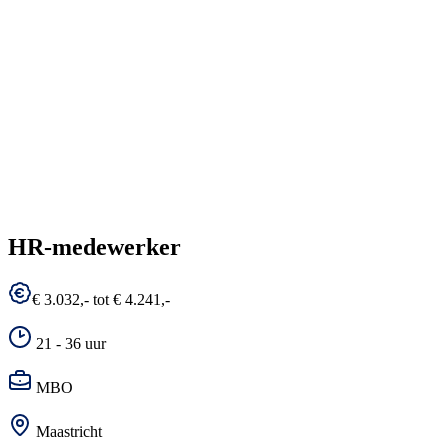
HR-medewerker
€ 3.032,- tot € 4.241,-
21 - 36 uur
MBO
Maastricht