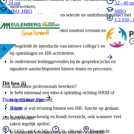
24 uur
32 - 40 uu
medewerkers;
MBO, HBO
MBO
Je ondersteunt bij werving en selectie en onderhoudt contact met
€ 2.650,- 
externe partijen;
Je coördineert werkzaamheden rondom verzuim en de Wet
verbetering poortwachter;
Je begeleidt de introductie van nieuwe collega’s en ondersteunt
bij opleidingen en HR-activiteiten;
Je ondersteunt leidinggevenden bij de gesprekscyclus en
signaleert aandachtspunten binnen teams en processen.
Dit ben jij
Ook duizenden professionals bereiken?
Je hebt minimaal een mbo-4 opleiding richting HRM of
Plaats je vacature hier
vergelijkbaar afgerond;
Terug
Je hebt al wat ervaring binnen een HR- functie op gedaan;
Je werkt nauwkeurig en houdt overzicht, ook wanneer veel
HR-medewerker
zaken tegelijk spelen;
€ 3.032,- tot € 4.241,-
21 - 36 uur
Maastricht
Je communiceert makkelijk en bent servicegericht;