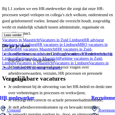
Bij L1 zoeken we een HR-medewerker die zorgt dat onze HR-
processen soepel verlopen en collega’s zich welkom, ondersteund en
goed geïnformeerd voelen. Iemand die overzicht houdt, zorgvuldig
werkt en makkelijk schakelt tussen administratie, organisatie en
menselijk contact.
Lees verder
Vacatures in Maastricht
Vacatures in Zuid Limburg
HR adviseur
vacatures in Limburg
HR vacatures in Limburg
MBO vacatures in
Dit ga je doen
Limburg
HR vacatures Maastricht
HR vacatures in Zuid-
Limburg
Je ondersteunt en adviseert leidinggevenden en medewerkers bij
Parttime vacatures in Limburg
Vacatures HR medewerker in
Limburg
Parttime jobs in Maastricht
Parttime vacatures in Zuid-
dagelijkse HR vraagstukken;
Limburg
Vacatures in Maastricht
Vacatures in Limburg
Vacatures in
Je bent het eerste aanspreekpunt voor vragen over
Zuid-Limburg
HR adviseur vacatures
arbeidsvoorwaarden, verzuim, HR processen en personele
Vergelijkbare vacatures
regelingen;
Je ondersteunt bij de uitvoering van het HR-beleid en denkt mee
over verbeteringen in processen en werkwijzen;
HR medewerker
Recruiteme
Je verzorgt een correcte en actuele personeelsadministratie;
Je stelt arbeidsovereenkomsten op en bewaakt termijnen;
Urmond
Roermon
Je verwerkt mutaties rondom in-, door- en uitstroom van