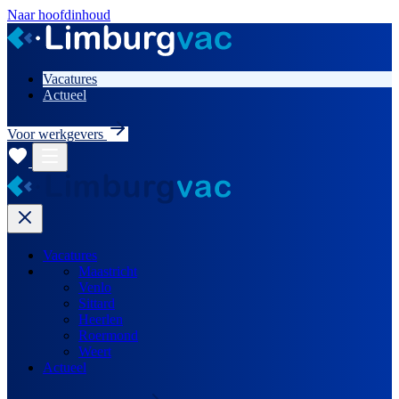
Naar hoofdinhoud
Vacatures
Actueel
Voor werkgevers
Vacatures
Maastricht
Venlo
Sittard
Heerlen
Roermond
Weert
Actueel