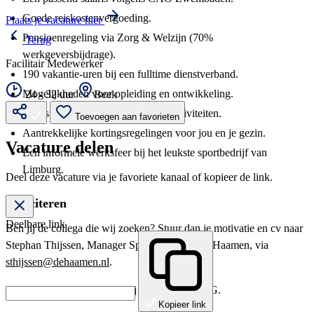
Goede reiskostenvergoeding.
Plaats je vacature hier
Pensioenregeling via Zorg & Welzijn (70%
Terug
werkgeversbijdrage).
Facilitair Medewerker
190 vakantie-uren bij een fulltime dienstverband.
Mogelijkheden voor opleiding en ontwikkeling.
24 - 32 uur
Beek
Gratis deelname aan diverse sportactiviteiten.
Toevoegen aan favorieten
Aantrekkelijke kortingsregelingen voor jou en je gezin.
Vacature delen
Een informele werksfeer bij het leukste sportbedrijf van
Limburg.
Deel deze vacature via je favoriete kanaal of kopieer de link.
Solliciteren
Deelbare link
Ben jij de collega die wij zoeken? Stuur dan je motivatie en cv naar
Stephan Thijssen, Manager Sportlandgoed De Haamen, via
sthijssen@dehaamen.nl
.
Bij indiensttreding vragen wij een geldige VOG.
Kopieer link