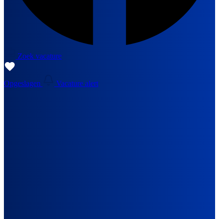
Zoek vacature
Opgeslagen
Vacature alert