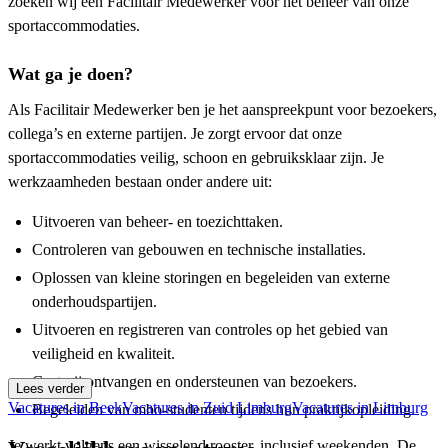
zoeken wij een Facilitair Medewerker voor het beheer van onze
sportaccommodaties.
Wat ga je doen?
Als Facilitair Medewerker ben je het aanspreekpunt voor bezoekers,
collega’s en externe partijen. Je zorgt ervoor dat onze
sportaccommodaties veilig, schoon en gebruiksklaar zijn. Je
werkzaamheden bestaan onder andere uit:
Uitvoeren van beheer- en toezichttaken.
Controleren van gebouwen en technische installaties.
Oplossen van kleine storingen en begeleiden van externe
onderhoudspartijen.
Uitvoeren en registreren van controles op het gebied van
veiligheid en kwaliteit.
Gastvrij ontvangen en ondersteunen van bezoekers.
Lees verder
Vacatures in Beek
Vacatures in Zuid Limburg
Vacatures in Limburg
Begeleiden van mbo-studenten tijdens hun praktijkopleiding.
Je werkt volgens een wisselend rooster, inclusief weekenden. De