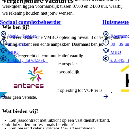
Vergelijkbare vacatures
werktijden liggen voornamelijk tussen 07.00 en 24.00 uur, waarbij
we rekening houden met jouw wensen.
Sociaal complexbeheerder
Huismeeste
Wie ben jij?
Venlo - Tegelen
Roermon
Je hebt een technische VMBO-opleiding niveau 3 of vergelijkbare
ervaring en bent een echte aanpakker. Daarnaast ben je:
28 - 32 uur
30 - 39 uu
MBO
MBO
Servicegericht en communicatief vaardig.
€ 3.631,- tot €4.563,-
€ 2.345,- 
Zelfstandig, maar ook een teamspeler.
Oplossingsgericht en verantwoordelijk.
Flexibel inzetbaar.
Een BHV/EHBO-certificaat of opleiding tot VOP’er is een pré,
maar geen vereiste.
Wat bieden wij?
Een jaarcontract met uitzicht op een vast dienstverband.
Ook duizenden professionals bereiken?
Een passend salaris volgens CAO Zwembaden.